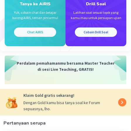
Tanya ke AiRIS
Drill Soal
·
5.0
(
1
)
Balas
Beri Rating
Yuk, cobain chat dan belajar
Latihan soal sesuai topik yang
bareng AiRIS, teman pintarmu!
kamu mau untuk persiapan ujian
Vanessa N
Level 100
19 Oktober 2023 12:46
Chat AiRIS
Cobain Drill Soal
makasih kak
Perdalam pemahamanmu bersama Master Teacher
di sesi Live Teaching, GRATIS!
Iklan
Klaim Gold gratis sekarang!
Dengan Gold kamu bisa tanya soal ke Forum
sepuasnya, lho.
Pertanyaan serupa