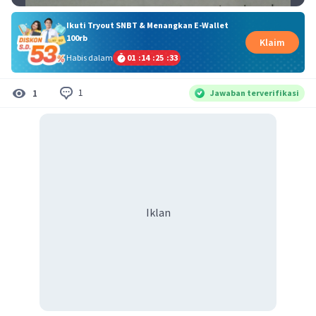
Ikuti Tryout SNBT & Menangkan E-Wallet
100rb
Klaim
Habis dalam
01
:
14
:
25
:
33
1
1
Jawaban terverifikasi
Iklan