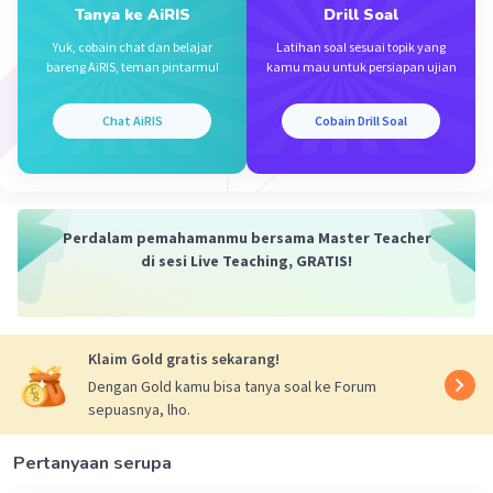
Tanya ke AiRIS
Drill Soal
Iklan
Yuk, cobain chat dan belajar
Latihan soal sesuai topik yang
bareng AiRIS, teman pintarmu!
kamu mau untuk persiapan ujian
Chat AiRIS
Cobain Drill Soal
Perdalam pemahamanmu bersama Master Teacher
di sesi Live Teaching, GRATIS!
Klaim Gold gratis sekarang!
Dengan Gold kamu bisa tanya soal ke Forum
sepuasnya, lho.
Pertanyaan serupa