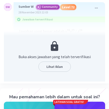
Sumber W
Community
Level 72
28 November 2023 22:03
Jawaban terverifikasi
16
25
24
Jawaban yang benar adalah x
y
/ z
Pembahasan :
4
5
6
5
4
6
20
25
30
6
4
[(x
y
)/z
)
: (x
/z
) = ((x
y
)/z
) . (z
/x
)
Buka akses jawaban yang telah terverifikasi
16
25
24
= x
y
/ z
Lihat Iklan
·
0.0
(
0
)
Balas
Beri Rating
Mau pemahaman lebih dalam untuk soal ini?
LATIHAN SOAL GRATIS!