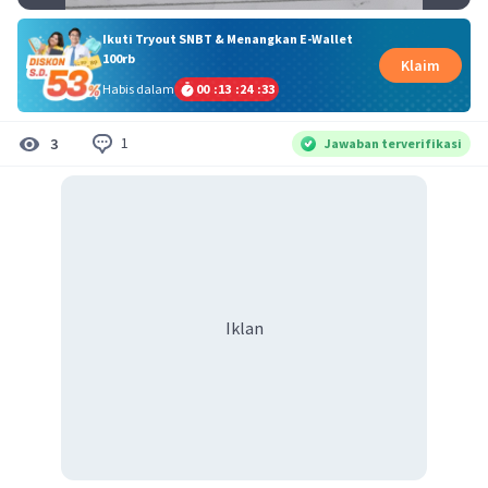
Ikuti Tryout SNBT & Menangkan E-Wallet
100rb
Klaim
Habis dalam
00
:
13
:
24
:
33
1
3
Jawaban terverifikasi
Iklan