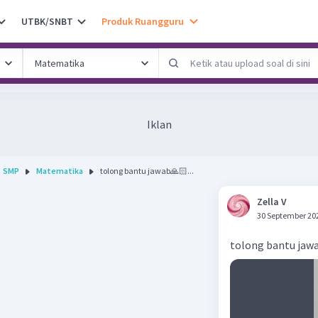
UTBK/SNBT
Produk Ruangguru
Iklan
SMP
Matematika
tolong bantu jawab🙏🏻...
Zella V
30 September 20
tolong bantu jaw