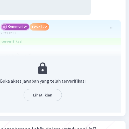
Community
Level 72
 2023 12:39
terverifikasi
= 5√3 + √(25 x 3)
 + 5√3
0√3
 B
Buka akses jawaban yang telah terverifikasi
·
0.0
(
0
)
Balas
ating
Lihat Iklan
Community
Level 89
 2023 12:45
terverifikasi