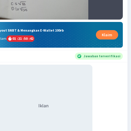
ryout SNBT & Menangkan E-Wallet 100rb
Klaim
alam
01
:
21
:
50
:
41
Jawaban terverifikasi
Iklan