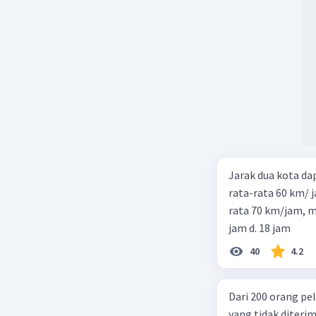
Jarak dua kota d
rata-rata 60 km/ 
rata 70 km/jam, maka waktu
jam d. 18 jam
40
4.2
Dari 200 orang pe
yang tidak diterima