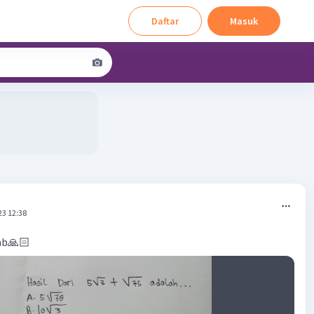
Daftar
Masuk
23 12:38
ab🙏🏻