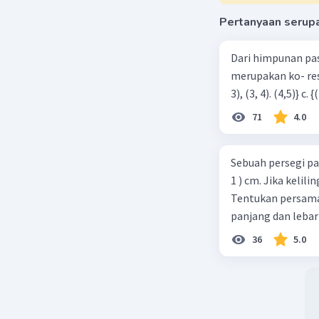
Pertanyaan serup
Dari himpunan pa
merupakan ko- respondensi satu-satu? a. {(1, 1), (2, 2), (3, 3), (4,4)} b. {(1, 2), (2,
71
4.0
Sebuah persegi pa
1 ) cm. Jika kelil
Tentukan persamaa
panjang dan lebar
36
5.0