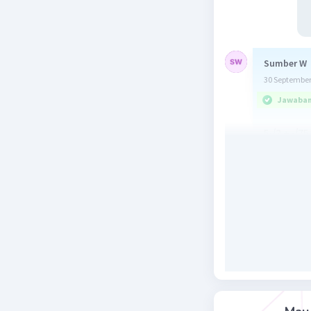
Sumber W
30 September
Jawaban 
5√3 + √75 
= 5√3
= 1
Jawaban :
Beri R
Nanda R
30 September
Jawaban 