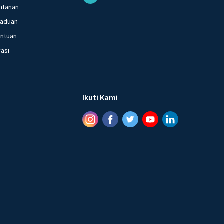
ntanan
gaduan
entuan
vasi
Ikuti Kami