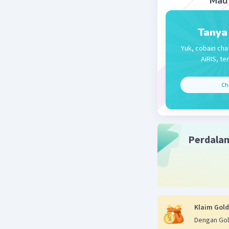
Mau 
jawabanny
Tanya
Yuk, cobain cha
AiRIS, te
Ch
Beri R
Perdala
Klaim Gold
Dengan Gol