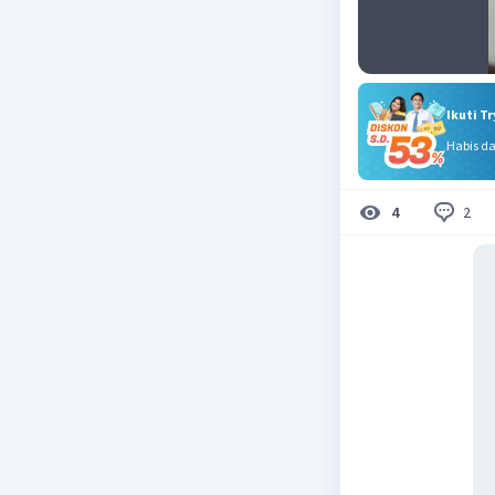
Ikuti T
Habis d
2
4