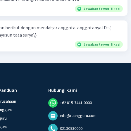
Jawaban terverifikasi
n berikut dengan mendaftar anggota-anggotanyal D={
yusun tata surya\}
Jawaban terverifikasi
Panduan
Hubungi Kami
erusahaan
+62 815-7441-0000
angguru
info@ruangguru.com
guru
guru
02130930000