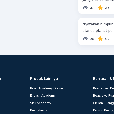
31
2.5
Nyatakan himpuna
planet-planet pen
26
5.0
u
Produk Lainnya
Bantuan & 
Brain Academy Online
Kredensial P
English Academy
Beasiswa Ru
Skill Academy
Cicilan Ruang
Ruangkerja
Promo Ruang