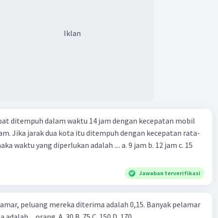
Iklan
apat ditempuh dalam waktu 14 jam dengan kecepatan mobil
jam. Jika jarak dua kota itu ditempuh dengan kecepatan rata-
 yang diperlukan adalah .... a. 9 jam b. 12 jam c. 15
Jawaban terverifikasi
lamar, peluang mereka diterima adalah 0,15. Banyak pelamar
 adalah ... orang. A. 30 B. 75 C. 150 D. 170