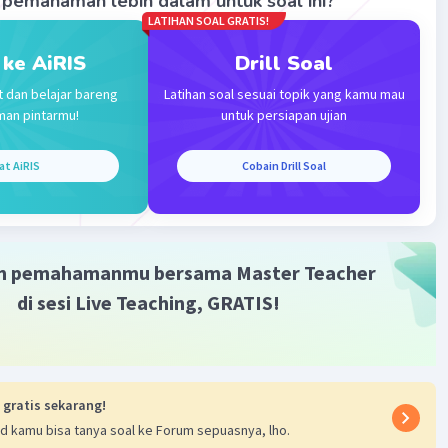
pemahaman lebih dalam untuk soal ini?
LATIHAN SOAL GRATIS!
a adalah B.
Iklan
 ke AiRIS
Drill Soal
t dan belajar bareng
Latihan soal sesuai topik yang kamu mau
man pintarmu!
untuk persiapan ujian
at AiRIS
Cobain Drill Soal
·
0.0
(
0
)
Balas
ating
m pemahamanmu bersama Master Teacher
di sesi Live Teaching, GRATIS!
 gratis sekarang!
d kamu bisa tanya soal ke Forum sepuasnya, lho.