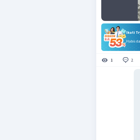
Ikuti T
Habis d
2
1