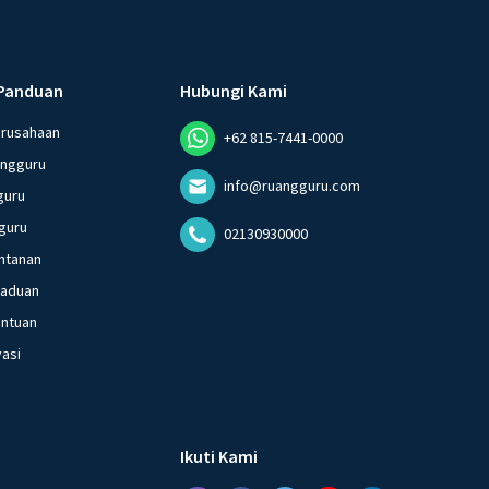
Panduan
Hubungi Kami
erusahaan
+62 815-7441-0000
angguru
info@ruangguru.com
guru
guru
02130930000
ntanan
gaduan
entuan
vasi
Ikuti Kami