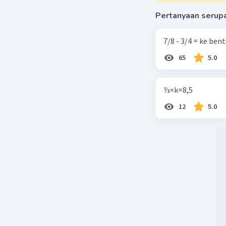
Pertanyaan serup
7/8 - 3/4 = ke be
65
5.0
⅓×k=8,5
12
5.0