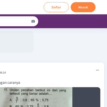
Daftar
Masuk
06:14
ngan caranya