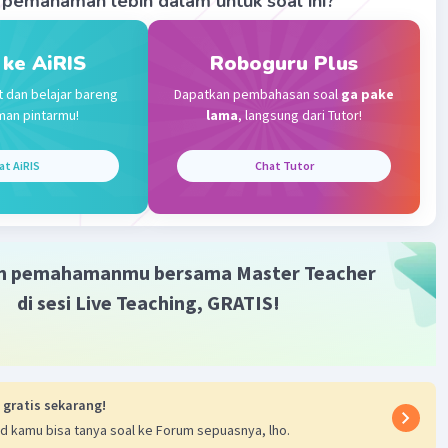
pemahaman lebih dalam untuk soal ini?
ya adalah C
Iklan
 ke AiRIS
Roboguru Plus
5
t dan belajar bareng
Dapatkan pembahasan soal
ga pake
man pintarmu!
lama
, langsung dari Tutor!
 menjadi
at AiRIS
Chat Tutor
0,75, 0,8
·
0.0
(
0
)
Balas
ating
m pemahamanmu bersama Master Teacher
di sesi Live Teaching, GRATIS!
 gratis sekarang!
d kamu bisa tanya soal ke Forum sepuasnya, lho.