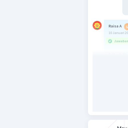
Raisa A
10 Januari 2
Jawaban 
5/7 = 0,71
65 %=65/
jadi uruta
C. 65% ; 5/
Beri R
Yuli Y
Lev
10 Januari 2
Jawaban 