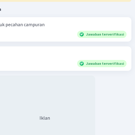
a
ntuk pecahan campuran
Jawaban terverifikasi
Jawaban terverifikasi
Iklan