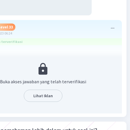
Level 33
023 06:24
terverifikasi
100=0,65
n yg benar dari yg terkecil adalah
7 ; 0,75; 0,8
Buka akses jawaban yang telah terverifikasi
·
0.0
(
0
)
Balas
ating
Lihat Iklan
el 34
023 08:32
terverifikasi