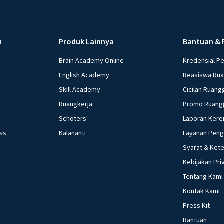
u
Produk Lainnya
Bantuan & 
Brain Academy Online
Kredensial P
English Academy
Beasiswa Ru
Skill Academy
Cicilan Ruang
Ruangkerja
Promo Ruang
Schoters
Laporan Kere
ess
Kalananti
Layanan Pen
Syarat & Ket
Kebijakan Pri
Tentang Kami
Kontak Kami
Press Kit
Bantuan