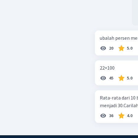
ubalah persen me
20
5.0
22×100
45
5.0
Rata-rata dari 10 
menjadi 30.Carilah
36
4.0