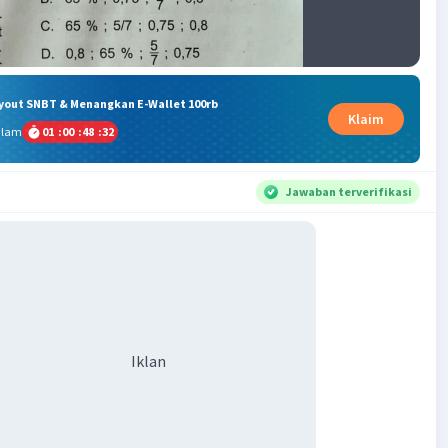
ryout SNBT & Menangkan E-Wallet 100rb
Klaim
alam
01
:
00
:
48
:
31
Jawaban terverifikasi
Iklan