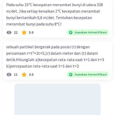
Pada suhu 15°C kecepatan merambat bunyi di udara 328
m/det. Jika setiap kenaikan 1°C kecepatan merambat
bunyi bertambah 0,6 m/det. Tentukan kecepatan
merambat bunyi pada suhu 8°C!
22
5.0
Jawaban terverifikasi
sebuah partikel bergerak pada posisi (r) dengan
persamaan r=t²+2t+5,(r) dalam meter dan (t) dalam
detik.Hitunglah: a)kecepatan rata-rata saat t=1 dan t=3
b)percepaatan rata-rata saat t=1 dan t=2
11
3.0
Jawaban terverifikasi