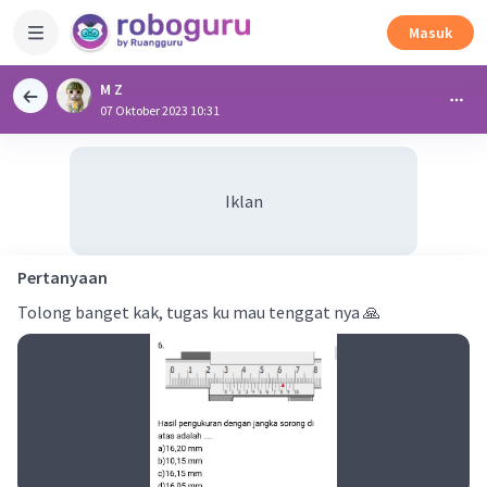
Masuk
M Z
07 Oktober 2023 10:31
Iklan
Pertanyaan
Tolong banget kak, tugas ku mau tenggat nya 🙏