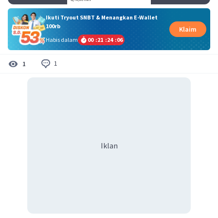
Ikuti Tryout SNBT & Menangkan E-Wallet
100rb
Klaim
Habis dalam
00
:
21
:
24
:
06
1
1
Iklan