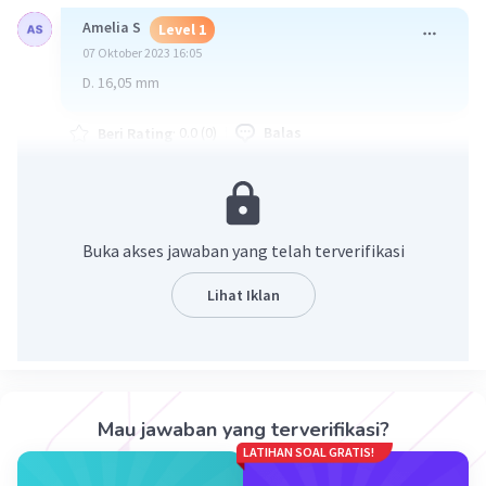
Amelia S
Level 1
07 Oktober 2023 16:05
D. 16,05 mm
·
0.0
(
0
)
Balas
Beri Rating
Buka akses jawaban yang telah terverifikasi
Lihat Iklan
Iklan
Mau jawaban yang terverifikasi?
LATIHAN SOAL GRATIS!