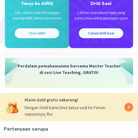
Tanya ke AiRIS
Drill Soal
Yuk, cobain chat dan belajar
Latihan soal sesuai topik yang
bareng AiRIS, teman pintarmu!
kamu mau untuk persiapan ujian
Chat AiRIS
Cobain Drill Soal
Perdalam pemahamanmu bersama Master Teacher
di sesi Live Teaching, GRATIS!
Klaim Gold gratis sekarang!
Dengan Gold kamu bisa tanya soal ke Forum
sepuasnya, lho.
Pertanyaan serupa