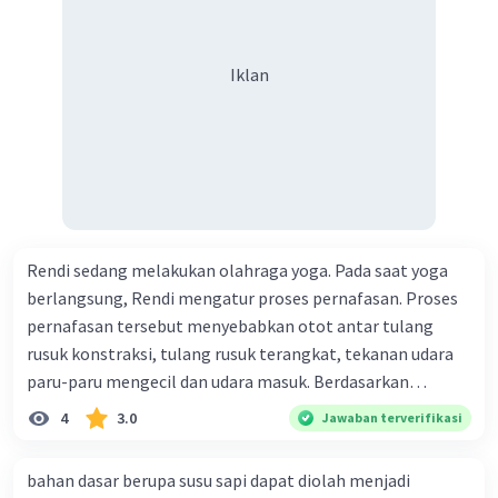
rasa asam
Iklan
Rendi sedang melakukan olahraga yoga. Pada saat yoga
berlangsung, Rendi mengatur proses pernafasan. Proses
pernafasan tersebut menyebabkan otot antar tulang
rusuk konstraksi, tulang rusuk terangkat, tekanan udara
paru-paru mengecil dan udara masuk. Berdasarkan
informasi tersebut, dapat disimpulkan bahwa Rendi
4
3.0
Jawaban terverifikasi
sedang melakukan proses pernafasan....
bahan dasar berupa susu sapi dapat diolah menjadi