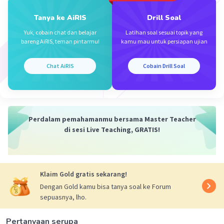
Tanya ke AiRIS
Drill Soal
Iklan
Yuk, cobain chat dan belajar
Latihan soal sesuai topik yang
bareng AiRIS, teman pintarmu!
kamu mau untuk persiapan ujian
Chat AiRIS
Cobain Drill Soal
Perdalam pemahamanmu bersama Master Teacher
di sesi Live Teaching, GRATIS!
Klaim Gold gratis sekarang!
Dengan Gold kamu bisa tanya soal ke Forum
sepuasnya, lho.
Pertanyaan serupa