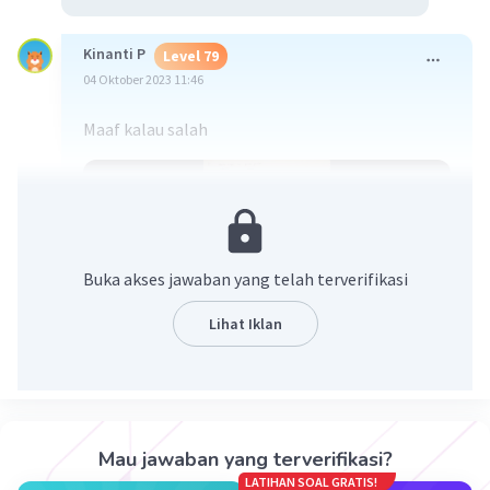
Kinanti P
Level 79
04 Oktober 2023 11:46
Maaf kalau salah
Buka akses jawaban yang telah terverifikasi
Lihat Iklan
·
3.0
(
1
)
Balas
Beri Rating
Mau jawaban yang terverifikasi?
LATIHAN SOAL GRATIS!