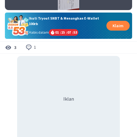
Ikuti Tryout SNBT & Menangkan E-Wallet
100rb
Klaim
Habis dalam
01
:
15
:
07
:
52
1
3
Iklan