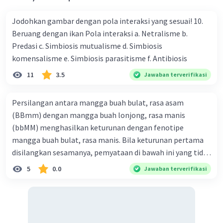
Jodohkan gambar dengan pola interaksi yang sesuai! 10.
Beruang dengan ikan Pola interaksi a. Netralisme b.
Predasi c. Simbiosis mutualisme d. Simbiosis
komensalisme e. Simbiosis parasitisme f. Antibiosis
11
3.5
Jawaban terverifikasi
Persilangan antara mangga buah bulat, rasa asam
(BBmm) dengan mangga buah lonjong, rasa manis
(bbMM) menghasilkan keturunan dengan fenotipe
mangga buah bulat, rasa manis. Bila keturunan pertama
disilangkan sesamanya, pemyataan di bawah ini yang tidak
benar mengenai keturunan yang dihasilkan dari
5
0.0
Jawaban terverifikasi
persilangan terse but adalah ... A. dihasilkan sembilan
mangga buah bulat, rasa mants B. dihasilkan tiga mangga
buah lonjong, rasa asam C. dihasi lkan tiga mangga buah
bulat, rasa manis D. dihasi lkan tiga mangga buah bulat,