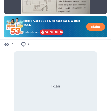
Ikuti Tryout SNBT & Menangkan E-Wallet
100rb
Klaim
Habis dalam
00
:
08
:
48
:
45
2
4
Iklan