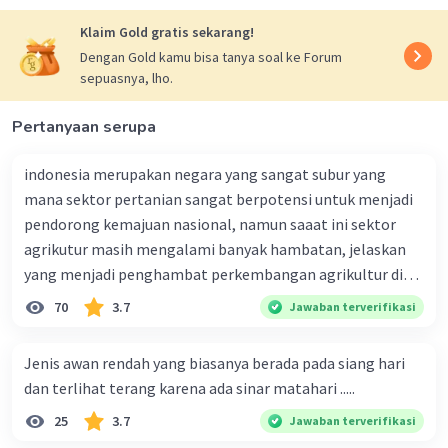
kesehatan masyarakat
Prosedur dan teknologi yang digunakan
Klaim Gold gratis sekarang!
untuk membuang air limbah
Dengan Gold kamu bisa tanya soal ke Forum
Pemantauan dan pengawasan terhadap
sepuasnya, lho.
dampak pembuangan air limbah
Pertanyaan serupa
Pemerintah Jepang perlu memberikan
penjelasan yang transparan dan komprehensif
indonesia merupakan negara yang sangat subur yang
kepada publik tentang rencana pembuangan air
mana sektor pertanian sangat berpotensi untuk menjadi
limbah tersebut. Pemerintah juga perlu
pendorong kemajuan nasional, namun saaat ini sektor
memberikan kompensasi yang layak kepada
agrikutur masih mengalami banyak hambatan, jelaskan
warga terdampak.
yang menjadi penghambat perkembangan agrikultur di
Berikut adalah beberapa rekomendasi yang
indonesia
70
3.7
Jawaban terverifikasi
dapat dipertimbangkan oleh pemerintah
Jepang:
Jenis awan rendah yang biasanya berada pada siang hari
Pembuangan air limbah dilakukan
dan terlihat terang karena ada sinar matahari .....
secara bertahap dan di bawah
25
3.7
Jawaban terverifikasi
pengawasan ketat