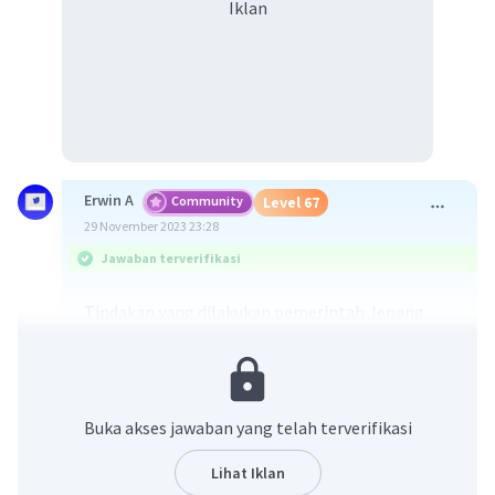
Iklan
Erwin A
Community
Level 67
29 November 2023 23:28
Jawaban terverifikasi
Tindakan yang dilakukan pemerintah Jepang
tersebut perlu dikaji dengan pendekatan
etika
dan
kebijakan publik
.
Dari segi etika
, tindakan pemerintah Jepang
tersebut dapat dipertanyakan karena berpotensi
Buka akses jawaban yang telah terverifikasi
menimbulkan dampak negatif terhadap
lingkungan dan kesehatan masyarakat. Air
Lihat Iklan