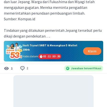
dan luar Jepang. Warga dari Fukushima dan Miyagi telah
mengajukan gugatan. Mereka meminta pengadilan
memerintahkan penundaan pembuangan limbah.
Sumber: Kompas.id
Tindakan yang dilakukan pemerintah Jepang tersebut perlu
dikaji dengan pendekatan….
Ikuti Tryout SNBT & Menangkan E-Wallet
100rb
Klaim
Habis dalam
02
:
11
:
53
:
35
2
1
Jawaban terverifikasi