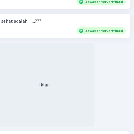
Jawaban terverifikasi
n sehat adalah …..???
Jawaban terverifikasi
Iklan