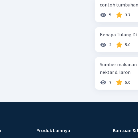
contoh tumbuhan 
5
3.7
Kenapa Tulang Di 
2
5.0
Sumber makanan kupu-kupu dewa
nektar d. laron
7
5.0
u
Produk Lainnya
Bantuan & 