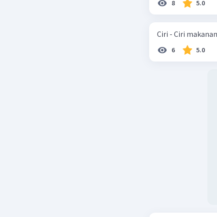
8
5.0
Ciri - Ciri makana
6
5.0