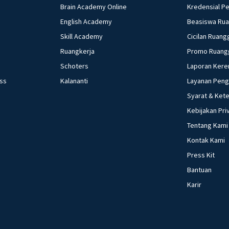
Brain Academy Online
Kredensial P
English Academy
Beasiswa Ru
Skill Academy
Cicilan Ruang
Ruangkerja
Promo Ruang
Schoters
Laporan Kere
ess
Kalananti
Layanan Pen
Syarat & Ket
Kebijakan Pri
Tentang Kami
Kontak Kami
Press Kit
Bantuan
Karir