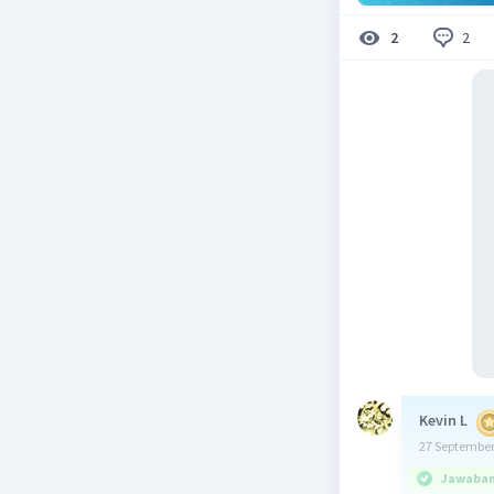
2
2
Kevin L
27 September
Jawaban 