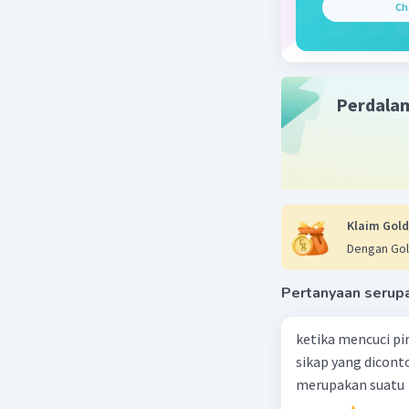
Ch
Palayaran
membuktik
Beri R
Perdala
Klaim Gold
Dengan Gol
Pertanyaan serup
ketika mencuci pi
sikap yang dicon
merupakan suatu