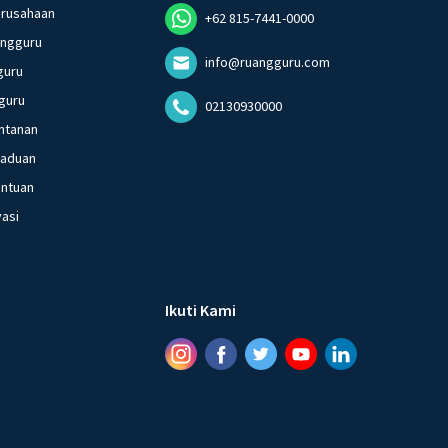
erusahaan
+62 815-7441-0000
angguru
info@ruangguru.com
guru
guru
02130930000
ntanan
gaduan
entuan
vasi
Ikuti Kami