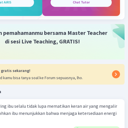
at AiRIS
Chat Tutor
 Yuan Sebastian del Cano merupakan tokoh yang
an bumi itu bulat.
Iklan
·
0.0
(
0
)
Balas
ating
m pemahamanmu bersama Master Teacher
di sesi Live Teaching, GRATIS!
 gratis sekarang!
d kamu bisa tanya soal ke Forum sepuasnya, lho.
a
ring ibu selalu tidak lupa mematikan keran air yang mengalir
tohkan ibu menunjukkan bahwa menjaga ketersediaan energi