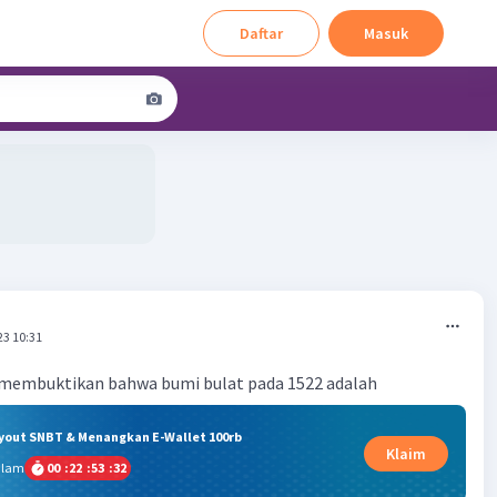
Daftar
Masuk
23 10:31
 membuktikan bahwa bumi bulat pada 1522 adalah
ryout SNBT & Menangkan E-Wallet 100rb
Klaim
alam
00
:
22
:
53
:
31