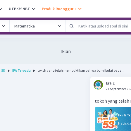
UTBK/SNBT
Produk Ruangguru
Iklan
SD
IPA Terpadu
tokoh yang telah membuktikan bahwa bumi bulat pada...
Era E
27 September 20
tokoh yang telah
Ikuti T
Habis d