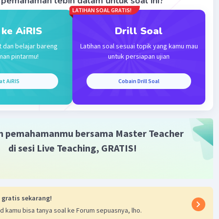
pemahaman lebih dalam untuk soal ini?
LATIHAN SOAL GRATIS!
 ke AiRIS
Drill Soal
t dan belajar bareng
Latihan soal sesuai topik yang kamu mau
man pintarmu!
untuk persiapan ujian
Iklan
at AiRIS
Cobain Drill Soal
m pemahamanmu bersama Master Teacher
di sesi Live Teaching, GRATIS!
 gratis sekarang!
d kamu bisa tanya soal ke Forum sepuasnya, lho.