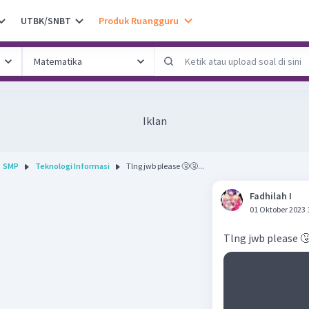
UTBK/SNBT
Produk Ruangguru
Iklan
SMP
Teknologi Informasi
Tlng jwb please 🤧🤧...
Fadhilah I
01 Oktober 2023 
Tlng jwb please 