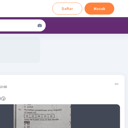
Daftar
Masuk
13:00
🤧