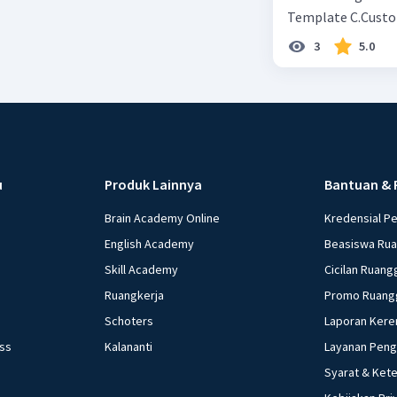
3
5.0
u
Produk Lainnya
Bantuan & 
Brain Academy Online
Kredensial P
English Academy
Beasiswa Ru
Skill Academy
Cicilan Ruang
Ruangkerja
Promo Ruang
Schoters
Laporan Kere
ess
Kalananti
Layanan Pen
Syarat & Ket