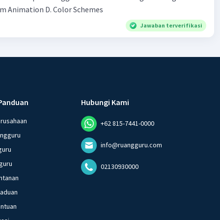
Template C.Custom Animation D. Color Schemes​
Jawaban terverifikasi
Panduan
Hubungi Kami
erusahaan
+62 815-7441-0000
angguru
info@ruangguru.com
guru
guru
02130930000
ntanan
gaduan
entuan