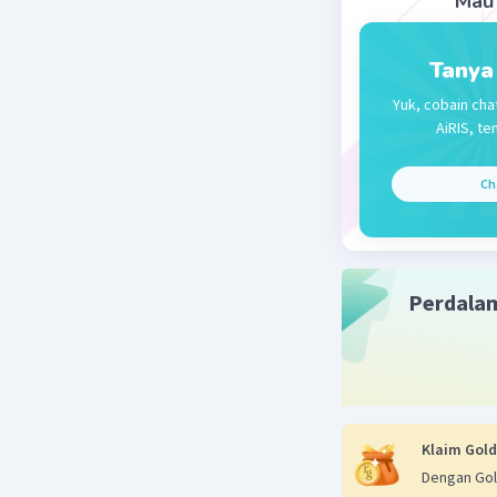
Mau 
Tanya
Yuk, cobain cha
AiRIS, te
Ch
Perdala
Klaim Gold
Dengan Gol