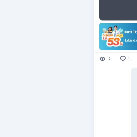
Ikuti T
Habis d
1
2