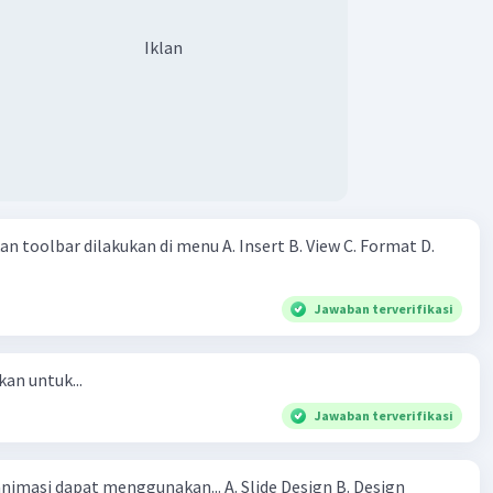
tama saja dan tidak akan memberi apapun di hari berikutnya.
na, ia akan memberikan seribu rupiah pada hari pertama,
Iklan
erikutnya dua kali lipat sebelumnya. Jadi Ana akan
 rupiah, 2 ribu rupiah, 4 ribu rupiah, 8 ribu rupiah dan
a berniat untuk melewati setiap hari masa liburnya di desa
bantu petani, dan mereka berdua sudah berjanji untuk
ni yang sama. Mengenai upah, mereka juga diam-diam sudah
bagi sama rata dari yang diperoleh berdua. Pertanyaannya:
ng mana mereka bekerja sehingga mendapat upah yang
 toolbar dilakukan di menu A. Insert B. View C. Format D.
Jawaban terverifikasi
kan untuk...
Jawaban terverifikasi
asi dapat menggunakan... A. Slide Design B. Design