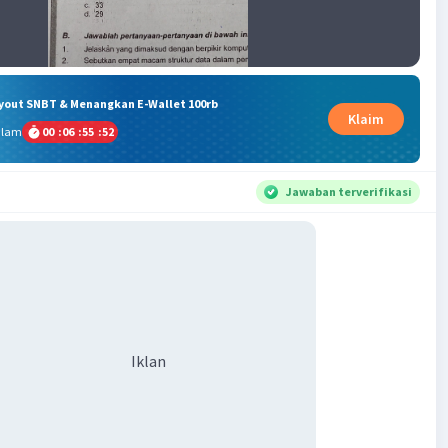
ryout SNBT & Menangkan E-Wallet 100rb
Klaim
alam
00
:
06
:
55
:
51
Jawaban terverifikasi
Iklan