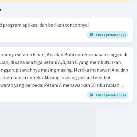
a
 program aplikasi dan berikan contohnya!
Lihat jawaban (2)
urannya selama 6 hari, Ana dan Bobi merencanakan tinggal di
lan, di sana ada tiga petani A,B,dan C yang membutuhkan
enggarap sawahnya masingmasing. Mereka menawari Ana dan
au membantu mereka. Masing-masing petani tersebut
aran yang berbeda: Petani A menawarkan 10 ribu rupiah
g (Ana dan Bobi) setiap hari. Petani B hanya akan memberi
Lihat jawaban (8)
 rupiah pada hari pertama kemudian setiap berikutnya
 10 ribu menjadi 20 ribu, 30 ribu, dan seterusnya, sementara
na di hari pertama 100 ribu rupiah dan kemudian diturunkan
iap hari berikutnya menjadi 90 ribu, 80 ribu, dan seterusnya.
tarik dibantu Bobi, sehingga ia hanya akan memberi 1 ribu