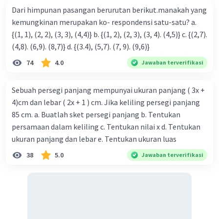
Dari himpunan pasangan berurutan berikut.manakah yang
= –20.
kemungkinan merupakan ko- respondensi satu-satu? a.
{(1, 1), (2, 2), (3, 3), (4,4)} b. {(1, 2), (2, 3), (3, 4). (4,5)} c. {(2,7).
(4,8). (6,9). (8,7)} d. {(3.4), (5,7). (7, 9). (9,6)}
·
0.0
(
0
)
Balas
Beri Rating
74
4.0
Jawaban terverifikasi
Sebuah persegi panjang mempunyai ukuran panjang ( 3x +
4)cm dan lebar ( 2x + 1 ) cm. Jika keliling persegi panjang
85 cm. a. Buatlah sket persegi panjang b. Tentukan
persamaan dalam keliling c. Tentukan nilai x d. Tentukan
ukuran panjang dan lebar e. Tentukan ukuran luas
Iklan
38
5.0
Jawaban terverifikasi