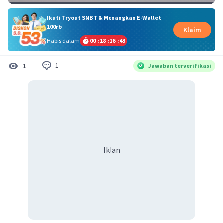
Ikuti Tryout SNBT & Menangkan E-Wallet
100rb
Klaim
Habis dalam
00
:
18
:
16
:
43
1
1
Jawaban terverifikasi
Iklan