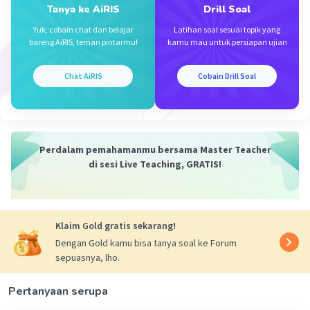
Tanya ke AiRIS
Drill Soal
4x + 2y
= 4(2) + 2(–4)
Yuk, cobain chat dan belajar
Latihan soal sesuai topik yang
bareng AiRIS, teman pintarmu!
kamu mau untuk persiapan ujian
= 8 – 8
= 0.
Chat AiRIS
Cobain Drill Soal
Opsi C.
TIDAK TEPAT, karena
x = 2
y = –4
4x + 2y
Perdalam pemahamanmu bersama Master Teacher
= 4(2) + 2(–4)
di sesi Live Teaching, GRATIS!
= 8 – 8
= 0.
Klaim Gold gratis sekarang!
Opsi D.
TIDAK TEPAT, Karena
x = –4
Dengan Gold kamu bisa tanya soal ke Forum
sepuasnya, lho.
y = –2
4x + 2y
Pertanyaan serupa
= 4(–4) + 2(–2)
= –16 + (–4)