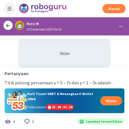
Masuk
Rara W
12 Desember 2023 01:19
Iklan
Pertanyaan
Titik potong persamaan y = 5 – 7x dan y = 1 – 3x adalah .
Ikuti Tryout SNBT & Menangkan E-Wallet
100rb
Klaim
Habis dalam
02
:
08
:
51
:
58
2
1
Jawaban terverifikasi