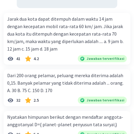
Jarak dua kota dapat ditempuh dalam waktu 14 jam
dengan kecepatan mobil rata-rata 60 km/ jam. Jika jarak
dua kota itu ditempuh dengan kecepatan rata-rata 70
km/jam, maka waktu yang diperlukan adalah .... a. 9 jam b.
12 jam c. 15 jam d. 18 jam
41
4.2
Jawaban terverifikasi
Dari 200 orang pelamar, peluang mereka diterima adalah
0,15. Banyak pelamar yang tidak diterima adalah ... orang.
A. 30 B. 75 C. 150 D. 170
32
2.5
Jawaban terverifikasi
Nyatakan himpunan berikut dengan mendaftar anggota-
anggotanyal D={ planet-planet penyusun tata surya\}