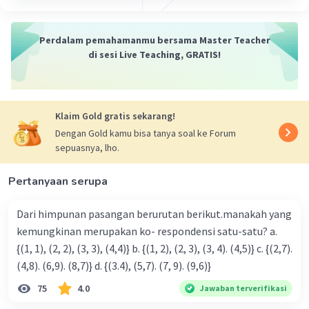
·
0.0
(
0
)
Balas
Beri Rating
Perdalam pemahamanmu bersama Master Teacher
di sesi Live Teaching, GRATIS!
Dela A
Community
Level 92
13 Desember 2023 04:05
Jawaban terverifikasi
Klaim Gold gratis sekarang!
Jawaban yang tepat untuk soal tersebut adalah
Iklan
Dengan Gold kamu bisa tanya soal ke Forum
(1, –2).
sepuasnya, lho.
y = 5 – 7x
y = 1 – 3x
Pertanyaan serupa
Maka, 5 – 7x=1 – 3x
5 – 1= –3x + 7x
Dari himpunan pasangan berurutan berikut.manakah yang
4 = 4x
kemungkinan merupakan ko- respondensi satu-satu? a.
x = 4/4
{(1, 1), (2, 2), (3, 3), (4,4)} b. {(1, 2), (2, 3), (3, 4). (4,5)} c. {(2,7).
x = 1
(4,8). (6,9). (8,7)} d. {(3.4), (5,7). (7, 9). (9,6)}
Masukkan nilai x = 1 ke y = 5 – 7x, sehingga
75
4.0
Jawaban terverifikasi
y = 5 – 7x