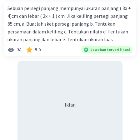
y = 5 – 7(1)
Sebuah persegi panjang mempunyai ukuran panjang ( 3x +
y = 5 – 7
4)cm dan lebar ( 2x + 1 ) cm. Jika keliling persegi panjang
y = –2
85 cm. a. Buatlah sket persegi panjang b. Tentukan
Sehingga titik potongnya adalah (1, –2)
.
persamaan dalam keliling c. Tentukan nilai x d. Tentukan
·
0.0
(
0
)
Balas
Beri Rating
ukuran panjang dan lebar e. Tentukan ukuran luas
38
5.0
Jawaban terverifikasi
Iklan