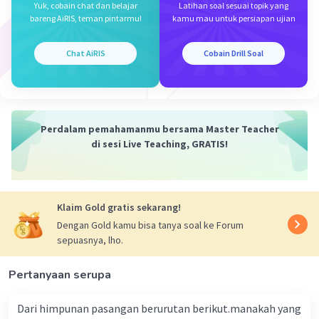
Yuk, cobain chat dan belajar
Latihan soal sesuai topik yang
bareng AiRIS, teman pintarmu!
kamu mau untuk persiapan ujian
Jadi, jawaban yang tepat adalah D.
Chat AiRIS
Cobain Drill Soal
·
0.0
(
0
)
Balas
Beri Rating
Perdalam pemahamanmu bersama Master Teacher
di sesi Live Teaching, GRATIS!
Iklan
Klaim Gold gratis sekarang!
Dengan Gold kamu bisa tanya soal ke Forum
sepuasnya, lho.
Pertanyaan serupa
Dari himpunan pasangan berurutan berikut.manakah yang