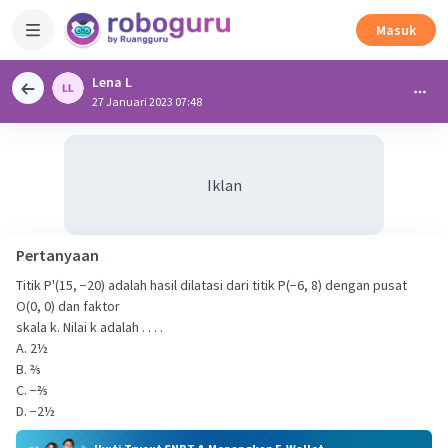
Masuk
Lena L
27 Januari 2023 07:48
Iklan
Pertanyaan
Titik P'(15, −20) adalah hasil dilatasi dari titik P(−6, 8) dengan pusat
O(0, 0) dan faktor
skala k. Nilai k adalah . . . .
A. 2½
B. ⅖
C. −⅖
D. −2½