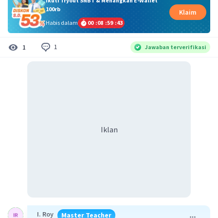
Ikuti Tryout SNBT & Menangkan E-Wallet
100rb
Klaim
Habis dalam
00
:
08
:
59
:
43
1
1
Jawaban terverifikasi
Iklan
I. Roy
Master Teacher