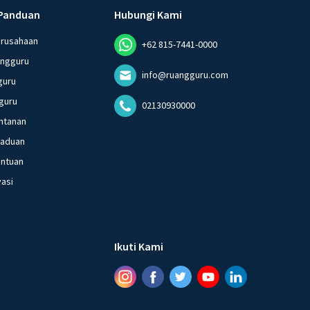
Panduan
Hubungi Kami
erusahaan
+62 815-7441-0000
angguru
info@ruangguru.com
guru
guru
02130930000
ntanan
gaduan
entuan
vasi
Ikuti Kami