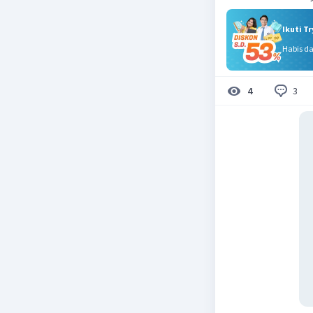
Ikuti T
Habis d
3
4