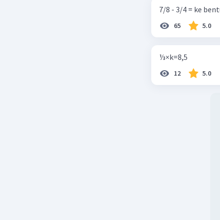
7/8 - 3/4 = ke be
65
5.0
⅓×k=8,5
12
5.0