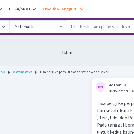
UTBK/SNBT
Produk Ruangguru
Iklan
SD
Matematika
Tisa pergi ke perpustakaan setiap 4 hari sekali. E...
Nozomi H
08 November 202
Tisa pergi ke perp
hari sekali. Rara 
, Tisa, Edo, dan 
Pada tanggal ber
untuk kedua kalin