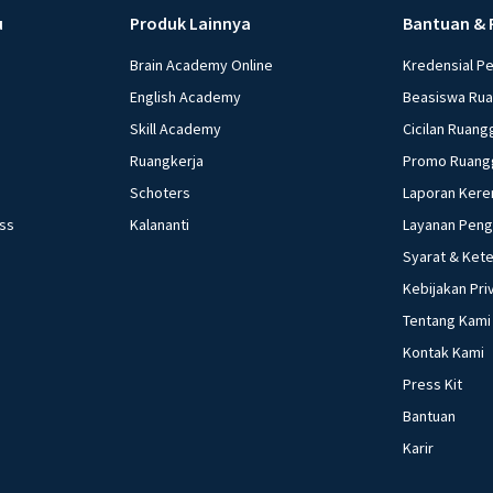
u
Produk Lainnya
Bantuan & 
Brain Academy Online
Kredensial P
English Academy
Beasiswa Ru
Skill Academy
Cicilan Ruang
Ruangkerja
Promo Ruang
Schoters
Laporan Kere
ess
Kalananti
Layanan Pen
Syarat & Ket
Kebijakan Pri
Tentang Kami
Kontak Kami
Press Kit
Bantuan
Karir