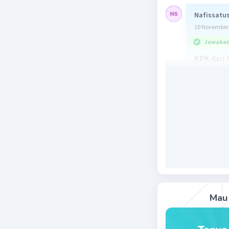
Nafissatus
10 November 
Jawaban 
KPK dari 
itu tangg
maret 20
Beri R
Michl F
L
09 November 
18 Maret
Mau 
Beri R