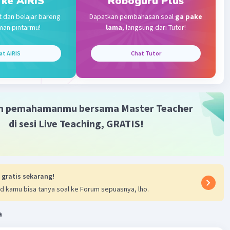
 ke AiRIS
Roboguru Plus
 A
Level 47
t dan belajar bareng
Dapatkan pembahasan soal
ga pake
2023 08:26
man pintarmu!
lama
, langsung dari Tutor!
022
at AiRIS
Chat Tutor
·
0.0
(
0
)
Balas
ating
m pemahamanmu bersama Master Teacher
di sesi Live Teaching, GRATIS!
 gratis sekarang!
d kamu bisa tanya soal ke Forum sepuasnya, lho.
a