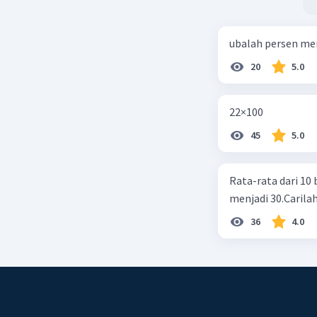
ubalah persen me
20
5.0
22×100
45
5.0
Rata-rata dari 10 
menjadi 30.Carilah
36
4.0