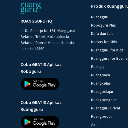
Produk Ruanggur
Ruangguru
RUANGGURU HQ
Roboguru Plus
Jl. Dr. Saharjo No.161, Manggarai
Dafa dan Lulu
Selatan, Tebet, Kota Jakarta
Kursus for Kids
Selatan, Daerah Khusus Ibukota
Jakarta 12860
Ruangguru for Kids
Ruangguru for Busin
Coba GRATIS Aplikasi
Ruanguji
Roboguru
Ruangbaca
Ruangkelas
Ruangbelajar
Ruangpengajar
Coba GRATIS Aplikasi
Ruangguru Privat
Ruangguru
Ruangpeduli
Airis