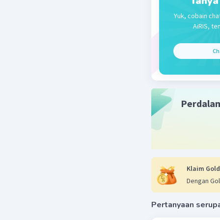
Tanya
MUHAMMAD
Yuk, cobain cha
10 November 
AiRIS, te
6 maret 2
Ch
Beri R
Perdala
Klaim Gold
Dengan Gol
Pertanyaan serup