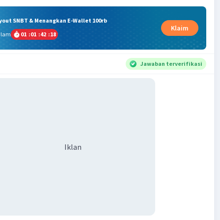
ryout SNBT & Menangkan E-Wallet 100rb
Klaim
alam
01
:
01
:
42
:
18
Jawaban terverifikasi
Iklan