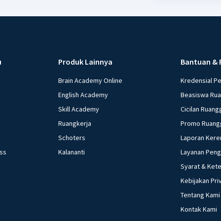
u
Produk Lainnya
Bantuan & 
Brain Academy Online
Kredensial P
English Academy
Beasiswa Ru
Skill Academy
Cicilan Ruang
Ruangkerja
Promo Ruang
Schoters
Laporan Kere
ess
Kalananti
Layanan Pen
Syarat & Ket
Kebijakan Pri
Tentang Kami
Kontak Kami