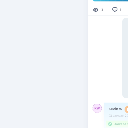
1
1
Kevin W
03 Januari 2
Jawaban 