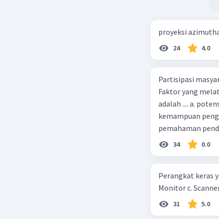
proyeksi azimuth
24
4.0
Partisipasi masy
Faktor yang melat
adalah .... a. pot
kemampuan pengga
pemahaman pendid
masyarakat merup
34
0.0
kepercayaan pem
Perangkat keras ya
Monitor c. Scanner
31
5.0