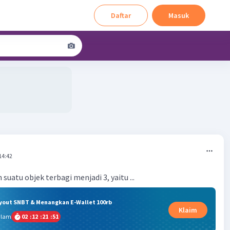
Daftar
Masuk
14:42
suatu objek terbagi menjadi 3, yaitu ...
ryout SNBT & Menangkan E-Wallet 100rb
Klaim
alam
02
:
12
:
21
:
51