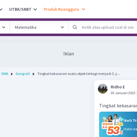
UTBK/SNBT
Produk Ruangguru
Iklan
SMA
Geografi
Tingkat kekasaran suatu objek terbagi menjadi 3, y...
Ridho E
03 Januari 2023 
Tingkat kekasaran 
Ikuti T
Habis d