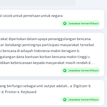
al cocok untuk pemetaan untuk negara
Jawaban terverifikasi
arakat diperlukan dalam upaya penanggulangan bencana.
ar-belakangi pentingnya partisipasi masyarakat tersebut
ensi bencana di wilayah Indonesia makin beragam b.
langan dana bantuan korban bencana makin tinggi c.
ikan kebencanaan kepada masyarakat masih rendah d.
akan pihak yang langsung berhadapan dengan bencana e.
Jawaban terverifikasi
erintah bahwa masyarakat mampu mengatasi bencana
ng berfungsi sebagai unit output adalah... a. Digitizer b.
 d. Printer e. Keyboard
Jawaban terverifikasi