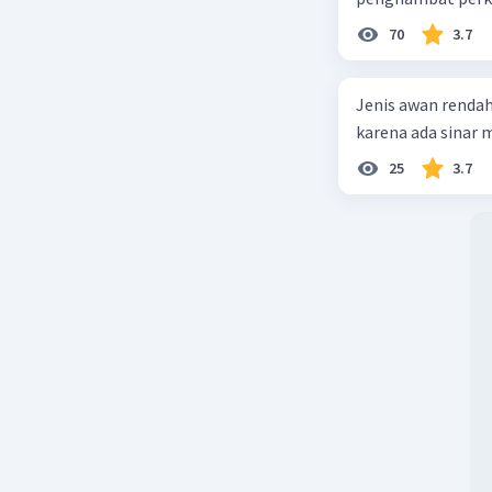
70
3.7
Jenis awan rendah
karena ada sinar ma
25
3.7