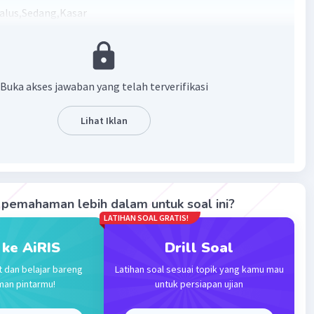
alus,Sedang,Kasar
·
0.0
(
0
)
Balas
ating
Buka akses jawaban yang telah terverifikasi
Lihat Iklan
Iklan
pemahaman lebih dalam untuk soal ini?
LATIHAN SOAL GRATIS!
 ke AiRIS
Drill Soal
t dan belajar bareng
Latihan soal sesuai topik yang kamu mau
man pintarmu!
untuk persiapan ujian