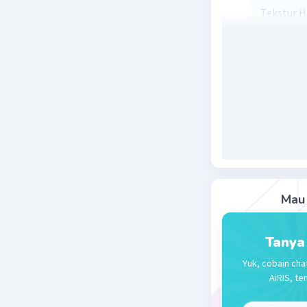
Tekstur H
Beri R
Mau 
Tanya
Yuk, cobain cha
AiRIS, te