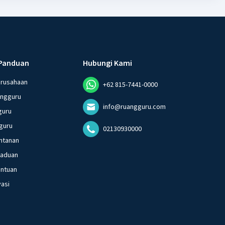
Panduan
Hubungi Kami
erusahaan
+62 815-7441-0000
angguru
info@ruangguru.com
guru
guru
02130930000
ntanan
gaduan
entuan
vasi