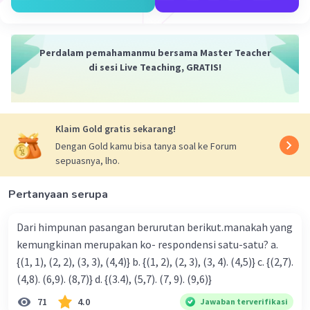
Perdalam pemahamanmu bersama Master Teacher
di sesi Live Teaching, GRATIS!
Klaim Gold gratis sekarang!
Dengan Gold kamu bisa tanya soal ke Forum
sepuasnya, lho.
Pertanyaan serupa
Dari himpunan pasangan berurutan berikut.manakah yang
kemungkinan merupakan ko- respondensi satu-satu? a.
{(1, 1), (2, 2), (3, 3), (4,4)} b. {(1, 2), (2, 3), (3, 4). (4,5)} c. {(2,7).
(4,8). (6,9). (8,7)} d. {(3.4), (5,7). (7, 9). (9,6)}
71
4.0
Jawaban terverifikasi