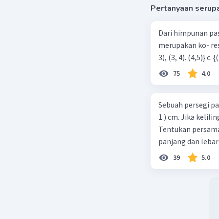
Rata-rata
Pertanyaan serup
Rata-rata
Dari himpunan pa
Jadi, tin
merupakan ko- respondensi satu-satu? a. {(1, 1), (2, 2), (3, 3), (4,4)} b. {(1, 2), (2,
adalah 14
75
4.0
Jawabanny
Beri R
Sebuah persegi pa
1 ) cm. Jika kelil
Tentukan persamaa
panjang dan lebar
39
5.0