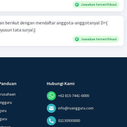
Jawaban terverifikasi
n berikut dengan mendaftar anggota-anggotanyal D={
yusun tata surya\}
Jawaban terverifikasi
Panduan
Hubungi Kami
erusahaan
+62 815-7441-0000
angguru
info@ruangguru.com
guru
guru
02130930000
ntanan