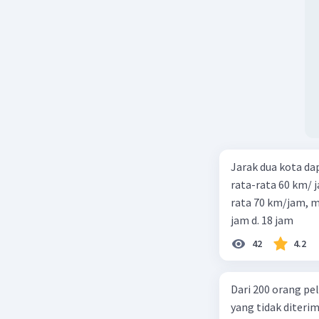
Jarak dua kota d
rata-rata 60 km/ 
rata 70 km/jam, maka waktu
jam d. 18 jam
42
4.2
Dari 200 orang pe
yang tidak diterima