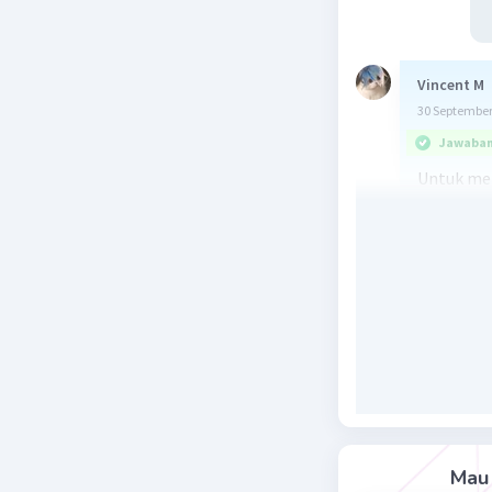
Vincent M
30 September
Jawaban 
Untuk men
digabungk
Rata-rata
Kita diber
Tinggi ba
Tinggi ba
Tinggi ba
Kita akan
terlebih d
Mau 