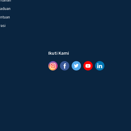
gaduan
entuan
vasi
Ikuti Kami