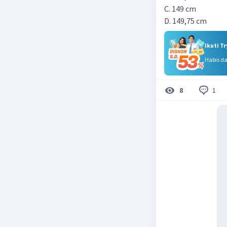
C. 149 cm
D. 149,75 cm
Ikuti T
Habis d
1
8