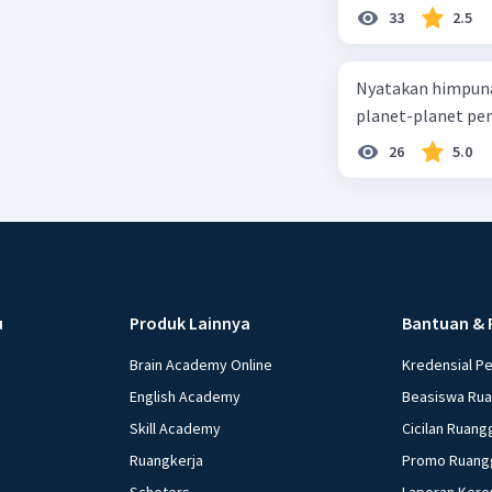
33
2.5
Nyatakan himpuna
planet-planet pen
26
5.0
u
Produk Lainnya
Bantuan & 
Brain Academy Online
Kredensial P
English Academy
Beasiswa Ru
Skill Academy
Cicilan Ruang
Ruangkerja
Promo Ruang
Schoters
Laporan Kere