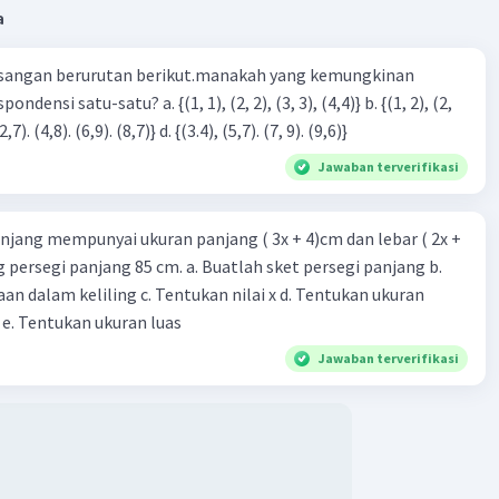
 = Total tinggi badan 24 orang / Jumlah orang
a
 = 3534 cm / 24 orang = 147,25 cm
sangan berurutan berikut.manakah yang kemungkinan
ggi badan rata-rata dari 24 orang jika mereka digabungkan
7,25 cm.
3), (3, 4). (4,5)} c. {(2,7). (4,8). (6,9). (8,7)} d. {(3.4), (5,7). (7, 9). (9,6)}
Jawaban terverifikasi
a adalah A. 147,25 cm.
·
0.0
(
0
)
Balas
ating
njang mempunyai ukuran panjang ( 3x + 4)cm dan lebar ( 2x +
ing persegi panjang 85 cm. a. Buatlah sket persegi panjang b.
n dalam keliling c. Tentukan nilai x d. Tentukan ukuran
 e. Tentukan ukuran luas
Jawaban terverifikasi
Iklan