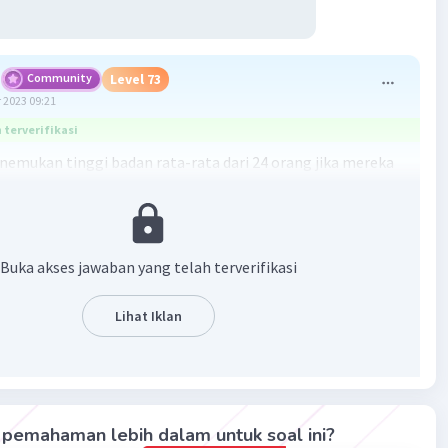
Community
Level 73
 2023 09:21
terverifikasi
emukan tinggi badan rata-rata dari 24 orang jika mereka
an, kita bisa menggunakan formula rata-rata:
 = Total tinggi badan / Jumlah orang
Buka akses jawaban yang telah terverifikasi
ikan informasi sebagai berikut:
Lihat Iklan
dan rata-rata 10 orang adalah 145 cm.
dan rata-rata 8 orang adalah 148 cm.
dan rata-rata 6 orang adalah 150 cm.
 menghitung total tinggi badan untuk setiap kelompok
ahulu.
pemahaman lebih dalam untuk soal ini?