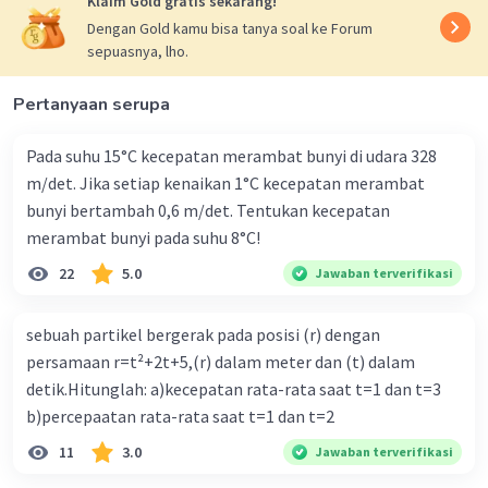
Klaim Gold gratis sekarang!
Jadi kecepatan sudut roda ketiga adalah 400
Dengan Gold kamu bisa tanya soal ke Forum
rad/s.
sepuasnya, lho.
·
4.0
(
1
)
Balas
Beri Rating
Pertanyaan serupa
Pada suhu 15°C kecepatan merambat bunyi di udara 328
m/det. Jika setiap kenaikan 1°C kecepatan merambat
bunyi bertambah 0,6 m/det. Tentukan kecepatan
merambat bunyi pada suhu 8°C!
22
5.0
Jawaban terverifikasi
Iklan
sebuah partikel bergerak pada posisi (r) dengan
persamaan r=t²+2t+5,(r) dalam meter dan (t) dalam
detik.Hitunglah: a)kecepatan rata-rata saat t=1 dan t=3
b)percepaatan rata-rata saat t=1 dan t=2
11
3.0
Jawaban terverifikasi