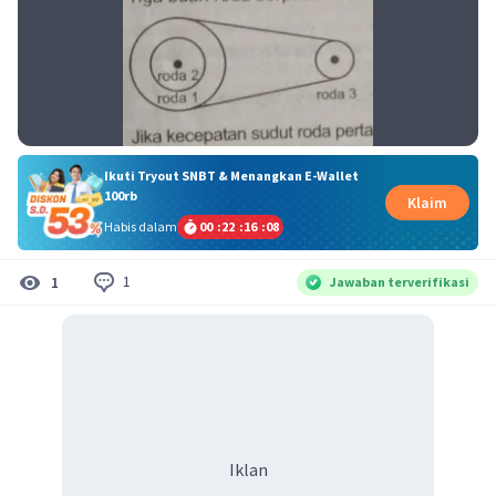
Ikuti Tryout SNBT & Menangkan E-Wallet
100rb
Klaim
Habis dalam
00
:
22
:
16
:
08
1
1
Jawaban terverifikasi
Iklan