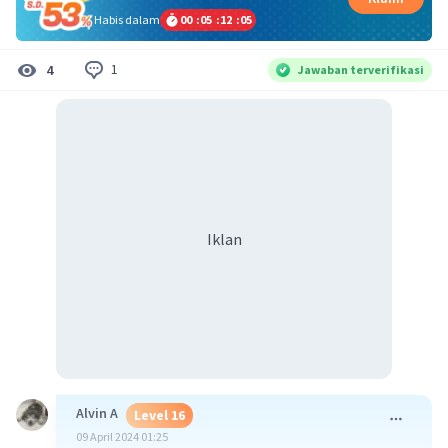
Habis dalam
00
:
05
:
12
:
04
1
4
Jawaban terverifikasi
Iklan
Alvin A
Level 16
09 April 2024 01:25