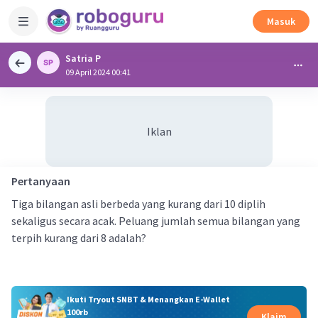
Masuk
Satria P
09 April 2024 00:41
Iklan
Pertanyaan
Tiga bilangan asli berbeda yang kurang dari 10 diplih
sekaligus secara acak. Peluang jumlah semua bilangan yang
terpih kurang dari 8 adalah?
Ikuti Tryout SNBT & Menangkan E-Wallet
100rb
Klaim