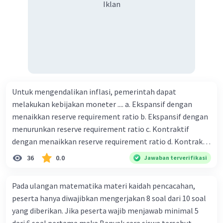
Iklan
Rp2.475.000 D. Rp2.280.000
Untuk mengendalikan inflasi, pemerintah dapat
melakukan kebijakan moneter .... a. Ekspansif dengan
menaikkan reserve requirement ratio b. Ekspansif dengan
menurunkan reserve requirement ratio c. Kontraktif
dengan menaikkan reserve requirement ratio d. Kontraktif
dengan menurunkan reserve requirement ratio e.
36
0.0
Jawaban terverifikasi
Ekspansif dengan menaikkan tingkat diskonto Bila Bank
Indonesia melakukan kebijakan moneter ekspansif,
Pada ulangan matematika materi kaidah pencacahan,
ceteris paribus maka .... a. Menimbulkan inflasi di mana
peserta hanya diwajibkan mengerjakan 8 soal dari 10 soal
bentuk kurva jumlah uang beredar (penawaran uang) naik
yang diberikan. Jika peserta wajib menjawab minimal 5
dari kiri bawah ke kanan atas b. Menimbulkan deflasi di