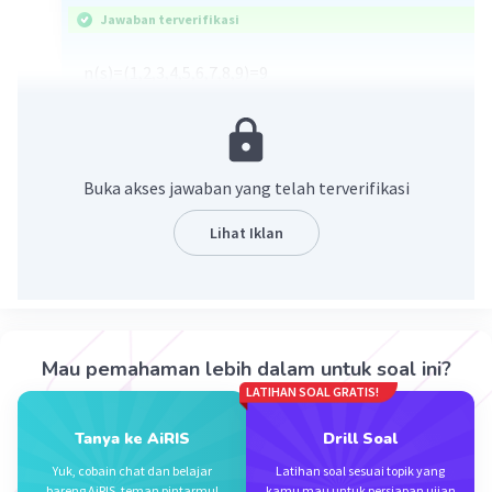
Jawaban terverifikasi
n(s)=(1,2,3,4,5,6,7,8,9)=9
Menggunakan rumus kombinasi karena tidak ada
urutan penggambilan
9C3 = 9!/3!(3-9)
=3 x 4 x 7
Buka akses jawaban yang telah terverifikasi
=84
jumlah semua bilangan kurang dari 8
Lihat Iklan
(1,2,3) , (1,2,4) = 2
dimana ketika dijumlah kurang dari 8
Peluang=2/84 = 1/42
Mau pemahaman lebih dalam untuk soal ini?
·
5.0
(
1
)
Balas
Beri Rating
LATIHAN SOAL GRATIS!
Tanya ke AiRIS
Drill Soal
Yuk, cobain chat dan belajar
Latihan soal sesuai topik yang
bareng AiRIS, teman pintarmu!
kamu mau untuk persiapan ujian