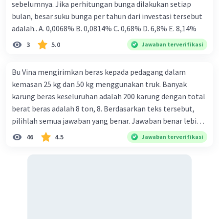
sebelumnya. Jika perhitungan bunga dilakukan setiap
bulan, besar suku bunga per tahun dari investasi tersebut
adalah.. A. 0,0068% B. 0,0814% C. 0,68% D. 6,8% Ε. 8,14%
3
5.0
Jawaban terverifikasi
Bu Vina mengirimkan beras kepada pedagang dalam
kemasan 25 kg dan 50 kg menggunakan truk. Banyak
karung beras keseluruhan adalah 200 karung dengan total
berat beras adalah 8 ton, 8. Berdasarkan teks tersebut,
pilihlah semua jawaban yang benar. Jawaban benar lebih
dari satu. Banyak karung beras kemasan 25 kg adalah 50
46
4.5
Jawaban terverifikasi
buah. Banyak karung beras kemasan 50 kg adalah 150
buah. Total berat beras dalam kemasan 25 kg adalah 2
ton. Perbandingan berat beras kemasan 25 kg dan 50 kg
dalam truk adalah 1: 3. 9. Berdasarkan teks tersebut, jika
biaya setiap beras karung kecil adalah Rp7.500 dan karung
besar Rp14.000, berapakah biaya angkut semua beras yang
harus dibayar oleh Bu Vina? A. Rp2.540.000 C. Rp2.312.000 B.