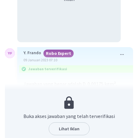
Y. Frando
Robo Expert
09 Januari 2023 07:10
Jawaban terverifikasi
Jawaban yang benar adalah D. 0,00175 kgm².
Diketahui:
m1 = 200 gr = 0,2 kg
m2 = 300 gr = 0,3 kg
Buka akses jawaban yang telah terverifikasi
m3 = 100 gr = 0,1 kg
Sistem diputar terhadap sumbu-y
Lihat Iklan