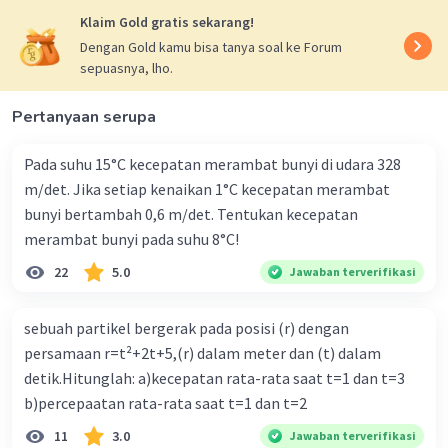
Klaim Gold gratis sekarang!
I sistem = 0 + 0,00075 + 0,001
I sistem = 0,00175 kg m².
Dengan Gold kamu bisa tanya soal ke Forum
sepuasnya, lho.
Oleh karena itu, jawaban yang benar adalah D.
Pertanyaan serupa
·
0.0
(
0
)
Balas
Beri Rating
Pada suhu 15°C kecepatan merambat bunyi di udara 328
m/det. Jika setiap kenaikan 1°C kecepatan merambat
bunyi bertambah 0,6 m/det. Tentukan kecepatan
merambat bunyi pada suhu 8°C!
22
5.0
Jawaban terverifikasi
Iklan
sebuah partikel bergerak pada posisi (r) dengan
persamaan r=t²+2t+5,(r) dalam meter dan (t) dalam
detik.Hitunglah: a)kecepatan rata-rata saat t=1 dan t=3
b)percepaatan rata-rata saat t=1 dan t=2
11
3.0
Jawaban terverifikasi