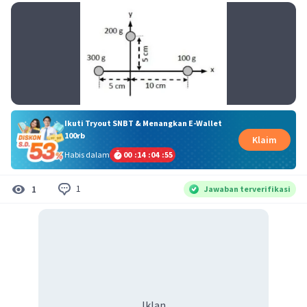
Ikuti Tryout SNBT & Menangkan E-Wallet
100rb
Klaim
Habis dalam
00
:
14
:
04
:
55
1
1
Jawaban terverifikasi
Iklan