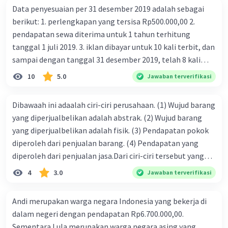
memilih di antara berbagai pilihan yang tersedia karena
Data penyesuaian per 31 desember 2019 adalah sebagai
sumber daya terbatas.
berikut: 1. perlengkapan yang tersisa Rp500.000,00 2.
Pertukaran: Manusia cenderung melakukan pertukaran
untuk memperoleh barang dan jasa yang mereka
pendapatan sewa diterima untuk 1 tahun terhitung
inginkan.
tanggal 1 juli 2019. 3. iklan dibayar untuk 10 kali terbit, dan
Hukum Permintaan dan Penawaran: Hukum ini
sampai dengan tanggal 31 desember 2019, telah 8 kali
menjelaskan hubungan antara harga suatu barang,
terbit. 4. gaji terutang untuk periode berjalan sebesar
kuantitas yang ditawarkan, dan kuantitas yang diminta.
10
5.0
Jawaban terverifikasi
Rp800.000,00 dari data di atas, pencatatan jurnal pembalik
Contoh penerapan konsep-konsep ini dalam analisis
yang benar adalah ....
ekonomi sehari-hari adalah ketika seseorang
Dibawaah ini adaalah ciri-ciri perusahaan. (1) Wujud barang
memutuskan untuk membeli smartphone dengan
yang diperjualbelikan adalah abstrak. (2) Wujud barang
mempertimbangkan manfaat yang diharapkan dan biaya
yang harus ditanggung. Di tingkat masyarakat, prinsip
yang diperjualbelikan adalah fisik. (3) Pendapatan pokok
ekonomi membantu dalam mengalokasikan sumber
diperoleh dari penjualan barang. (4) Pendapatan yang
daya yang terbatas dengan cara mempengaruhi
diperoleh dari penjualan jasa.Dari ciri-ciri tersebut yang
keputusan konsumen dan produsen. Misalnya, kenaikan
merupakan ciri dari perusahaan dagang ditunjukan pada
harga bahan bakar dapat mendorong konsumen untuk
4
3.0
Jawaban terverifikasi
nomor…. a. 1 dan 3 b. 3 dan 4 c. 2 dan 3 d. 1 dan 2 e. 2 dan 4
beralih ke kendaraan yang lebih efisien, sementara
produsen dapat memutuskan untuk meningkatkan
Andi merupakan warga negara Indonesia yang bekerja di
produksi barang yang lebih diminati.
dalam negeri dengan pendapatan Rp6.700.000,00.
Sementara Lula merupakan warga negara asing yang