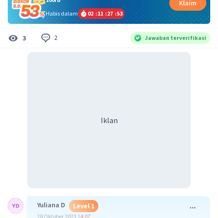
Klaim
Habis dalam
02
:
11
:
27
:
53
2
3
Jawaban terverifikasi
Iklan
Yuliana D
Level 1
28 Oktober 2023 14:07