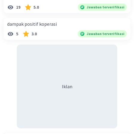
perdagangan dan kebijakan mata uang.
19
5.0
Jawaban terverifikasi
·
5.0
(
1
)
Balas
Beri Rating
dampak positif koperasi
Sahel S
Level 60
5
3.0
Jawaban terverifikasi
30 Oktober 2023 01:58
terimakasih
Rayhan J
Level 17
15 Januari 2024 03:00
Iklan
Jawaban terverifikasi
1. Konsep Dasar Ilmu Ekonomi dan Penerapannya dalam
Analisis Ekonomi Sehari-hariIlmu ekonomi adalah studi
Iklan
tentang bagaimana masyarakat mengelola sumber daya
yang terbatas untuk memenuhi kebutuhan dan keinginan
mereka. Konsep dasar ilmu ekonomi meliputi:
Pengambilan Keputusan: Individu dan masyarakat harus