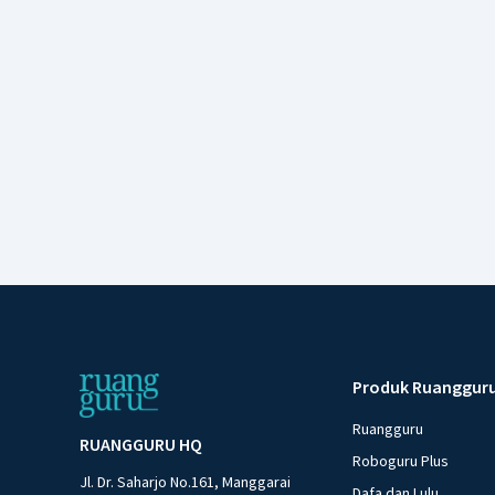
Produk Ruanggur
Ruangguru
RUANGGURU HQ
Roboguru Plus
Jl. Dr. Saharjo No.161, Manggarai
Dafa dan Lulu