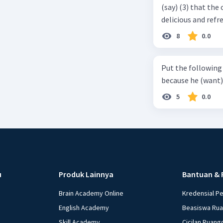
(say) (3) that the 
delicious and refre
can relieve you from a thirst. Before it ... (serve) (
8
0.0
(6) with coconut 
naming ... (base) (7
Put the following senten
the small alley na
because he (want) 
5
0.0
u
Produk Lainnya
Bantuan & 
Brain Academy Online
Kredensial P
English Academy
Beasiswa Ru
Skill Academy
Cicilan Ruang