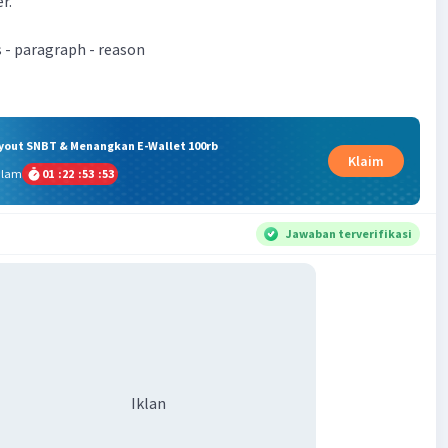
r.
s - paragraph - reason
ryout SNBT & Menangkan E-Wallet 100rb
Klaim
alam
01
:
22
:
53
:
52
Jawaban terverifikasi
Iklan