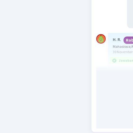
H. R.
Rob
Mahasiswa/A
30 November 
Jawaban 
Jawaban y
Reorienta
explains 
Perintah 
structure
"Bacalah 
berikan a