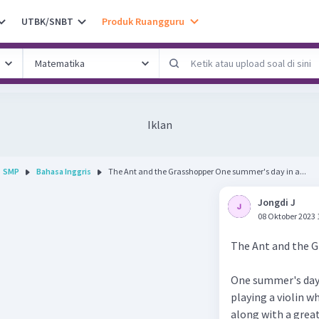
UTBK/SNBT
Produk Ruangguru
Iklan
SMP
Bahasa Inggris
The Ant and the Grasshopper One summer's day in a...
Jongdi J
08 Oktober 2023 
The Ant and the 
One summer's day i
playing a violin w
along with a great