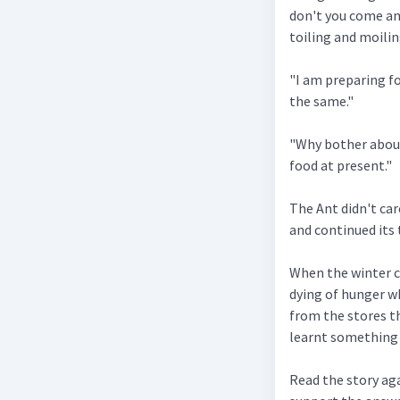
don't you come an
toiling and moilin
"I am preparing fo
the same."
"Why bother about
food at present."
The Ant didn't ca
and continued its t
When the winter c
dying of hunger wh
from the stores t
learnt something 
Read the story aga