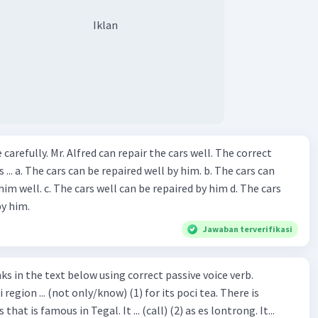
rakhir pada paragraf terakhir yaitu :
Iklan
e grasshopper learnt something from the Ant."
alang belajar sesuatu dari semut..)
 karena pada kalimat tersebut disebutkan bahwa belalang
pelajaran dari apa yang sudah dilakukan semut.
abannya adalah:
ir the cars well. The correct
The cars can
tion : Last sentence of the last paragraph because it
repaired by him d. The cars
that grasshopper learns something from the ant.
by him.
Jawaban terverifikasi
·
0.0
(
0
)
Balas
ating
hat is famous in Tegal. It ... (call) (2) as es lontrong. It...