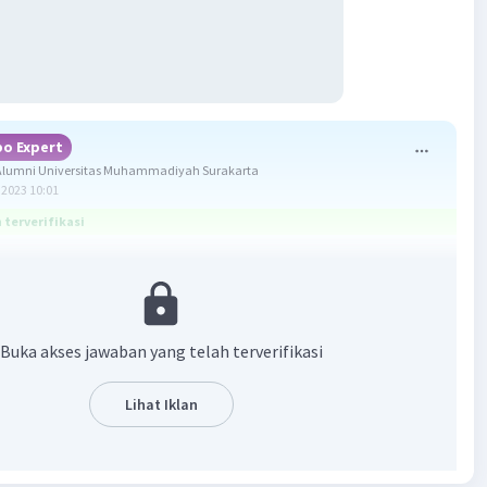
o Expert
lumni Universitas Muhammadiyah Surakarta
2023 10:01
terverifikasi
ang benar adalah:
tion : Last sentence of the last paragraph because it
Buka akses jawaban yang telah terverifikasi
that grasshopper learns something from the ant.
soal adalah "Read the story again and identify the generic
Lihat Iklan
 and give the reason to support the answer." yang artinya
kembali ceritanya dan kenali struktur umumnya serta
lasan yang mendukung jawabannya."