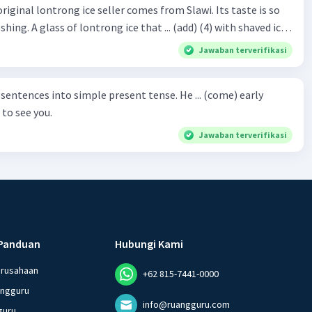
original lontrong ice seller comes from Slawi. Its taste is so
shing. A glass of lontrong ice that ... (add) (4) with shaved ice
Iklan
5), lontrong ice will ... (flush)
Jawaban terverifikasi
milk and pandan syrup. The reason behind Lontrong ice
) on the fact that at the first time, ice lontrong ... (sell) (8) in
ces into simple present tense. He ... (come) early
med Lontrong Alley. Lontrong Alley ... (located) (9) in
to see you.
Budimulya region. Nomor 8
Jawaban terverifikasi
Panduan
Hubungi Kami
erusahaan
+62 815-7441-0000
angguru
info@ruangguru.com
guru