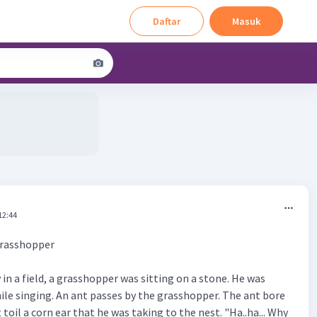
Daftar
Masuk
12:44
Grasshopper
n a field, a grasshopper was sitting on a stone. He was
hile singing. An ant passes by the grasshopper. The ant bore
 toil a corn ear that he was taking to the nest. "Ha..ha... Why