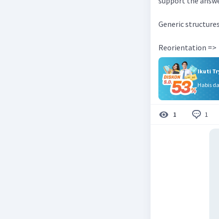
support the answe
Generic structure
Reorientation =>
Ikuti T
Habis d
1
1