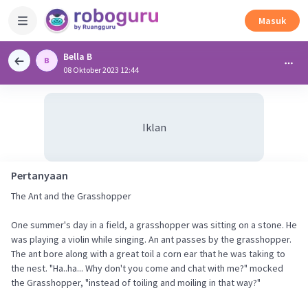
Masuk
Bella B
08 Oktober 2023 12:44
Iklan
Pertanyaan
The Ant and the Grasshopper
One summer's day in a field, a grasshopper was sitting on a stone. He
was playing a violin while singing. An ant passes by the grasshopper.
The ant bore along with a great toil a corn ear that he was taking to
the nest. "Ha..ha... Why don't you come and chat with me?" mocked
the Grasshopper, "instead of toiling and moiling in that way?"