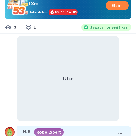
100rb
Klaim
Habis dalam
00
:
13
:
14
:
09
1
2
Jawaban terverifikasi
Iklan
H. R.
Robo Expert