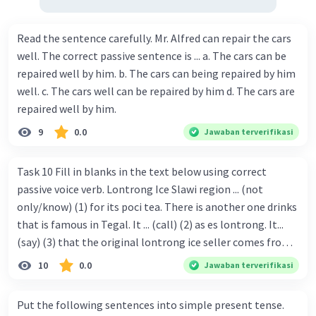
menyenangkan atau happy ending atau justru
tragis dan menyedihkan atau sad ending.
Read the sentence carefully. Mr. Alfred can repair the cars
-Reorientation
well. The correct passive sentence is ... a. The cars can be
Reorientation merupakan bagian opsional
dalam teks naratif yang berisi pesan moral,
repaired well by him. b. The cars can being repaired by him
pembelajaran, atau saran dari cerita/teks
well. c. The cars well can be repaired by him d. The cars are
tersebut.
repaired well by him.
9
0.0
Jawaban terverifikasi
Pada teks tersebut yang merupakan bagian
complication adalah paragraf kedua sampai
Task 10 Fill in blanks in the text below using correct
keempat yaitu :
passive voice verb. Lontrong Ice Slawi region ... (not
only/know) (1) for its poci tea. There is another one drinks
"I am preparing food for the winter," answered
that is famous in Tegal. It ... (call) (2) as es lontrong. It...
the Ant, "and I suggest you to do the same."
(say) (3) that the original lontrong ice seller comes from
(“Saya sedang menyiapkan makanan untuk
musim dingin,” jawab Semut, “dan saya
Slawi. Its taste is so delicious and refreshing. A glass of
10
0.0
Jawaban terverifikasi
menyarankan Anda melakukan hal yang sama.”)
lontrong ice that ... (add) (4) with shaved ice can relieve you
from a thirst. Before it ... (serve) (5), lontrong ice will ...
Put the following sentences into simple present tense.
"Why bother about winter?" asked the
(flush) (6) with coconut milk and pandan syrup. The reason