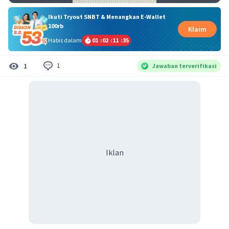
Ikuti Tryout SNBT & Menangkan E-Wallet
100rb
Klaim
Habis dalam
01
:
02
:
11
:
34
1
1
Jawaban terverifikasi
Iklan