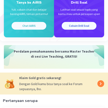
Tanya ke AiRIS
Drill Soal
Yuk, cobain chat dan belajar
Latihan soal sesuai topik yang
bareng AiRIS, teman pintarmu!
kamu mau untuk persiapan ujian
Chat AiRIS
Cobain Drill Soal
·
0.0
(
0
)
Balas
Beri Rating
Perdalam pemahamanmu bersama Master Teacher
di sesi Live Teaching, GRATIS!
Klaim Gold gratis sekarang!
Dengan Gold kamu bisa tanya soal ke Forum
sepuasnya, lho.
Iklan
Pertanyaan serupa