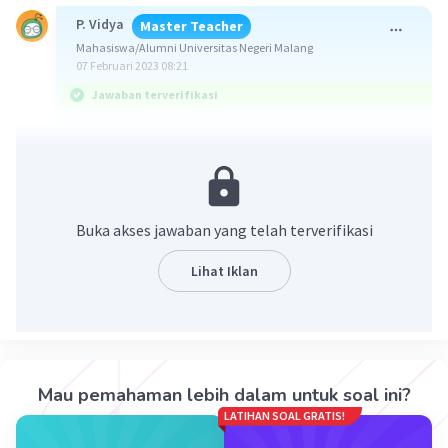
P. Vidya
Master Teacher
Mahasiswa/Alumni Universitas Negeri Malang
07 Februari 2023 08:21
Jawaban terverifikasi
Halo Moeh. Kakak bantu jawab ya.
Jawab:
Mean = 64,875
Median = 64,25
Buka akses jawaban yang telah terverifikasi
Modus = 58,5
Pembahasannya bisa kakak pelajari pada gambar
Lihat Iklan
berikut ya.
Mau pemahaman lebih dalam untuk soal ini?
LATIHAN SOAL GRATIS!