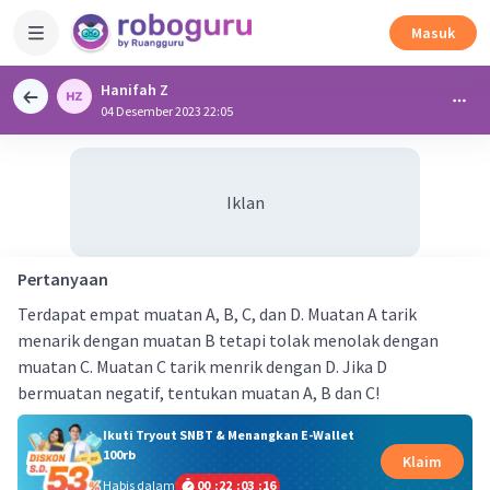
Masuk
Hanifah Z
04 Desember 2023 22:05
Iklan
Pertanyaan
Terdapat empat muatan A, B, C, dan D. Muatan A tarik
menarik dengan muatan B tetapi tolak menolak dengan
muatan C. Muatan C tarik menrik dengan D. Jika D
bermuatan negatif, tentukan muatan A, B dan C!
Ikuti Tryout SNBT & Menangkan E-Wallet
100rb
Klaim
Habis dalam
00
:
22
:
03
:
16