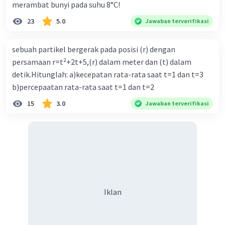
merambat bunyi pada suhu 8°C!
23
5.0
Jawaban terverifikasi
sebuah partikel bergerak pada posisi (r) dengan
persamaan r=t²+2t+5,(r) dalam meter dan (t) dalam
detik.Hitunglah: a)kecepatan rata-rata saat t=1 dan t=3
b)percepaatan rata-rata saat t=1 dan t=2
15
3.0
Jawaban terverifikasi
Iklan