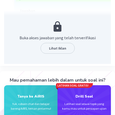
Jawaban
A: + B: - C: + D: -
Pembahasan
Diketahui:
Buka akses jawaban yang telah terverifikasi
Muatan D:
-
Lihat Iklan
C dan D tarik menarik, maka muatan C:
+
A dan C tolak menolak, maka muatan A:
+
sehingga muatan B:
-
·
5.0
(
1
)
Balas
Beri Rating
Mau pemahaman lebih dalam untuk soal ini?
LATIHAN SOAL GRATIS!
Tanya ke AiRIS
Drill Soal
Yuk, cobain chat dan belajar
Latihan soal sesuai topik yang
bareng AiRIS, teman pintarmu!
kamu mau untuk persiapan ujian