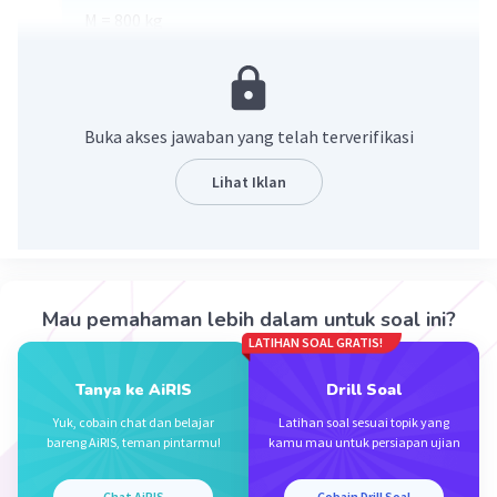
M = 800 kg
Rho (p) = 0,82 gram/cm^3 = 0,082 kg/m^3
Ditanya : v ?
Jawab
P(rho) = m/v
Buka akses jawaban yang telah terverifikasi
0,082 = 800/v
V = 800/0,082
Lihat Iklan
V = 9000 m^3
·
0.0
(
0
)
Balas
Beri Rating
Mau pemahaman lebih dalam untuk soal ini?
LATIHAN SOAL GRATIS!
Tanya ke AiRIS
Drill Soal
Yuk, cobain chat dan belajar
Latihan soal sesuai topik yang
bareng AiRIS, teman pintarmu!
kamu mau untuk persiapan ujian
Iklan
Chat AiRIS
Cobain Drill Soal