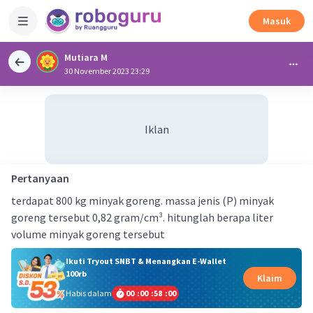
Masuk
Mutiara M
30 November 2023 23:29
Iklan
Pertanyaan
terdapat 800 kg minyak goreng. massa jenis (P) minyak
goreng tersebut 0,82 gram/cm³. hitunglah berapa liter
volume minyak goreng tersebut
Ikuti Tryout SNBT & Menangkan E-Wallet
100rb
Klaim
Habis dalam
00
:
00
:
58
:
00