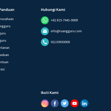
ang benar sesuai penjelasan berikut.
Panduan
Hubungi Kami
n model atom mengalami perkembangan dari waktu ke
erusahaan
+62 815-7441-0000
lah satu pencetus teori atom adalah John Dalton. Teori dan
angguru
m Dalton dirumuskan sebagai berikut.
info@ruangguru.com
guru
tersusun atas partikel-partikel terkecil yang disebut
guru
02130930000
ntanan
adalah materi yang tersusun atas atom-atom sejenis
gaduan
 ukuran, massa, dan sifat kimia yang sama.
entuan
a adalah materi yang tersusun lebih dari satujenis atom
nsurunsur berbeda dengan perbandingan tetap dan
vasi
tu.
idak dapat dimusnahkan. Reaksi kimia hanya
han, penggabungan, atau penataan ulang atom-atom
Ikuti Kami
ereaksi.
om yang ditemukan oleh Dalton digambarkan sebagai
la pejal yang tidak bermuatan.