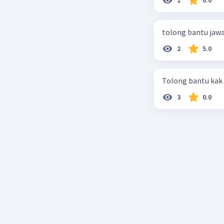
kimia ada
senyawa.
# Model 
tolong bantu jaw
Model At
2
5.0
tidak dapa
1. *Bentu
tertentu.
Tolong bantu kak
2. *Massa
3
0.0
3. *Sifat
# Kekuran
1. *Tidak 
menjelask
2. *Tidak
spektrum
3. *Tidak 
menjelask
# Pengem
Teori Ato
seperti: