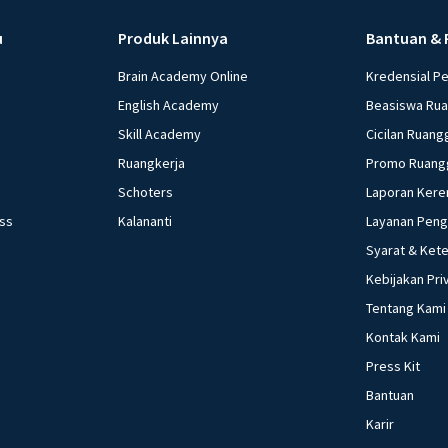
Jawaban y
u
Produk Lainnya
Bantuan & 
Teori da
Brain Academy Online
Kredensial P
waktu. Sa
English Academy
Beasiswa Ru
model ato
Skill Academy
Cicilan Ruang
Materi 
Ruangkerja
Promo Ruang
atom.
Schoters
Laporan Kere
Unsur 
ess
Kalananti
Layanan Pen
dengan
Syarat & Ket
Senyaw
dari u
Kebijakan Pri
terten
Tentang Kami
Atom t
Kontak Kami
pemisa
Press Kit
yang b
Bantuan
Model at
Karir
sebuah bo