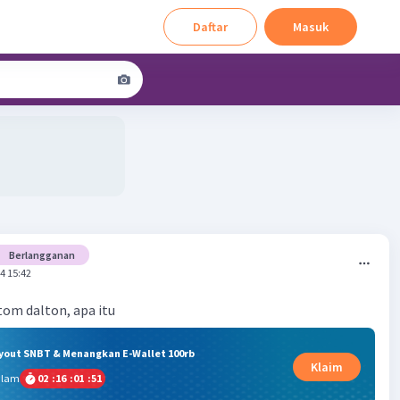
Daftar
Masuk
Berlangganan
4 15:42
tom dalton, apa itu
ryout SNBT & Menangkan E-Wallet 100rb
Klaim
alam
02
:
16
:
01
:
51