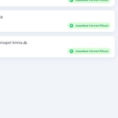
lah proses perubahan komposisi atom dalam suatu
Atom Dalton
ab
om Dalton menggambarkan atom sebagai bola pejal yang
Jawaban terverifikasi
t dibagi, dengan sifat-sifat sebagai berikut:
k bola*: Atom dianggap sebagai bola pejal dengan diameter
 mapel kimia 🙏
 konstan*: Massa atom konstan dan tidak berubah.
Jawaban terverifikasi
 kimia konstan*: Sifat kimia atom konstan dan tidak berubah.
gan Teori Atom Dalton
menjelaskan struktur internal atom*: Teori ini tidak
an struktur internal atom.
 menjelaskan spektrum atom*: Teori ini tidak menjelaskan
 atom.
menjelaskan reaksi kimia yang kompleks*: Teori ini tidak
an reaksi kimia yang kompleks.
bangan Selanjutnya
m Dalton kemudian dikembangkan oleh para ilmuwan lain,