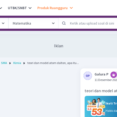
UTBK/SNBT
Produk Ruangguru
Iklan
SMA
Kimia
teori dan model atom dalton, apa itu...
Galura P
11 Desember 202
teori dan model a
Ikuti T
Habis d