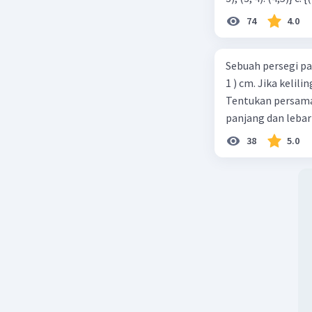
74
4.0
Sebuah persegi pa
1 ) cm. Jika kelil
Tentukan persamaa
panjang dan lebar
38
5.0