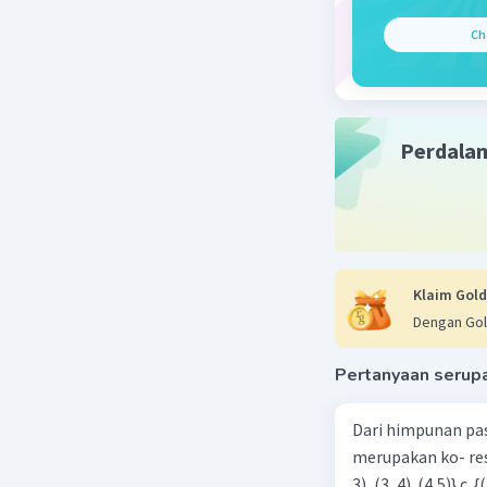
Ch
Perdala
Klaim Gold
Dengan Gol
Pertanyaan serup
Dari himpunan pa
merupakan ko- respondensi satu-satu? a. {(1, 1), (2, 2), (3, 3), (4,4)} b. {(1, 2), (2,