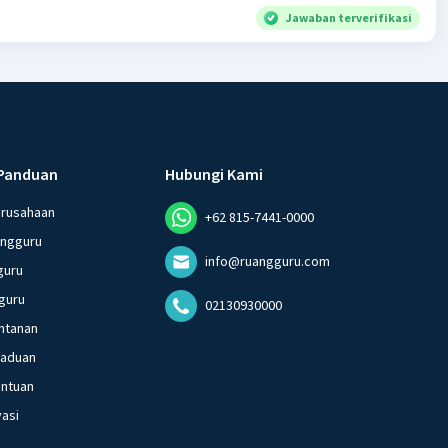
Jawaban terverifikasi
Panduan
Hubungi Kami
erusahaan
+62 815-7441-0000
angguru
info@ruangguru.com
guru
guru
02130930000
ntanan
gaduan
entuan
vasi