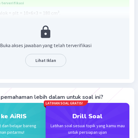
terverifikasi
lok = plt = 10×6×3 = 180 cm³.
·
0.0
(
0
)
Balas
ating
Buka akses jawaban yang telah terverifikasi
Lihat Iklan
Iklan
pemahaman lebih dalam untuk soal ini?
LATIHAN SOAL GRATIS!
 ke AiRIS
Drill Soal
t dan belajar bareng
Latihan soal sesuai topik yang kamu mau
man pintarmu!
untuk persiapan ujian