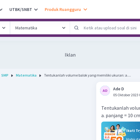
UTBK/SNBT
Produk Ruangguru
Iklan
SMP
Matematika
Tentukanlah volume balok yang memiliki ukuran: a....
Ade D
05 Oktober 2023 
Tentukanlah volu
a. panjang = 10 cm
Ikuti T
Habis d