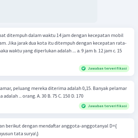
apat ditempuh dalam waktu 14 jam dengan kecepatan mobil
jam. Jika jarak dua kota itu ditempuh dengan kecepatan rata-
 yang diperlukan adalah .... a. 9 jam b. 12 jam c. 15
Jawaban terverifikasi
lamar, peluang mereka diterima adalah 0,15. Banyak pelamar
 adalah ... orang. A. 30 B. 75 C. 150 D. 170
Jawaban terverifikasi
n berikut dengan mendaftar anggota-anggotanyal D={
yusun tata surya\}