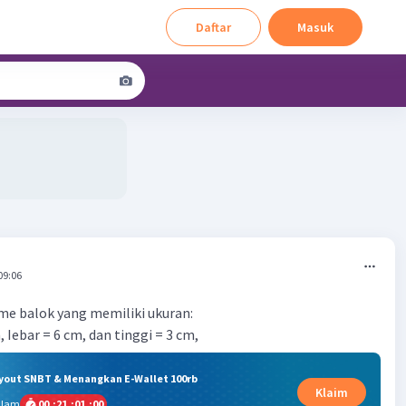
Daftar
Masuk
09:06
me balok yang memiliki ukuran:
, Iebar = 6 cm, dan tinggi = 3 cm,
ryout SNBT & Menangkan E-Wallet 100rb
Klaim
alam
00
:
21
:
00
:
59