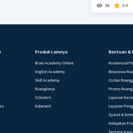
26
5.0
u
Produk Lainnya
Bantuan & 
Brain Academy Online
Kredensial P
English Academy
Beasiswa Ru
Skill Academy
Cicilan Ruang
Ruangkerja
Promo Ruang
Schoters
Laporan Kere
ess
Kalananti
Layanan Pen
Syarat & Ket
Kebijakan Pri
Tentang Kami