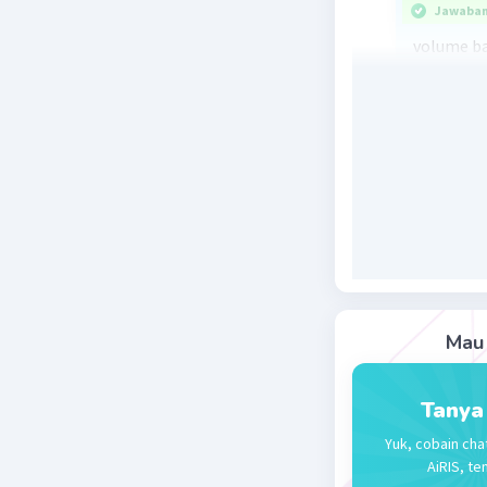
Jawaban 
volume ba
Beri R
Mau 
Tanya
Yuk, cobain cha
AiRIS, te