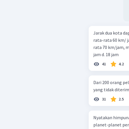
Jarak dua kota d
rata-rata 60 km/ 
rata 70 km/jam, maka waktu
jam d. 18 jam
41
4.2
Dari 200 orang pe
yang tidak diterima
31
2.5
Nyatakan himpuna
planet-planet pen