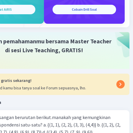
at AiRIS
Cobain Drill Soal
m pemahamanmu bersama Master Teacher
di sesi Live Teaching, GRATIS!
 gratis sekarang!
d kamu bisa tanya soal ke Forum sepuasnya, lho.
a
sangan berurutan berikut.manakah yang kemungkinan
3), (3, 4). (4,5)} c. {(2,7). (4,8). (6,9). (8,7)} d. {(3.4), (5,7). (7, 9). (9,6)}