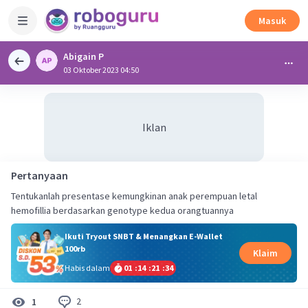
Masuk
Abigain P
03 Oktober 2023 04:50
Iklan
Pertanyaan
Tentukanlah presentase kemungkinan anak perempuan letal
hemofillia berdasarkan genotype kedua orangtuannya
Ikuti Tryout SNBT & Menangkan E-Wallet
100rb
Klaim
Habis dalam
01
:
14
:
21
:
34
2
1