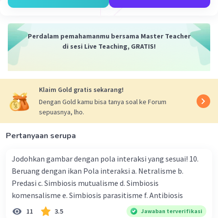
sehat) dan XHXh (anak perempuan pembawa) dengan
probabilitas masing-masing setengah, karena setiap
orangtua hanya memberikan satu kromosom X kepada
Perdalam pemahamanmu bersama Master Teacher
anak perempuan mereka.
di sesi Live Teaching, GRATIS!
Jadi, ada 50% kemungkinan anak perempuan itu akan
sehat (tidak menderita hemofilia) dan 50% kemungkinan
dia akan menjadi pembawa hemofilia.
Klaim Gold gratis sekarang!
·
5.0
(
1
)
Balas
Beri Rating
Dengan Gold kamu bisa tanya soal ke Forum
sepuasnya, lho.
Vincent M
Community
Level 73
Pertanyaan serupa
04 Oktober 2023 05:10
Jodohkan gambar dengan pola interaksi yang sesuai! 10.
Hemofilia adalah gangguan perdarahan yang
Beruang dengan ikan Pola interaksi a. Netralisme b.
terkait dengan alel resesif pada kromosom X.
Iklan
Predasi c. Simbiosis mutualisme d. Simbiosis
Karena ini adalah gangguan yang terkait dengan
komensalisme e. Simbiosis parasitisme f. Antibiosis
kromosom seks, risiko terjadinya hemofilia pada
anak perempuan akan bergantung pada
11
3.5
Jawaban terverifikasi