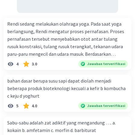
mengalirkan alel hemofilia kepada keturunan
potensialnya di masa depan.
X^h X^h (perempuan hemofilia): Ini adalah
Rendi sedang melakukan olahraga yoga. Pada saat yoga
skenario paling jarang. Jika anak perempuan
berlangsung, Rendi mengatur proses pernafasan. Proses
menerima satu kromosom X dari ibu (X^h) dan
pernafasan tersebut menyebabkan otot antar tulang
satu dari ayah (X^h), maka dia akan menderita
rusuk konstraksi, tulang rusuk terangkat, tekanan udara
hemofilia. Namun, ini sangat jarang terjadi
paru-paru mengecil dan udara masuk. Berdasarkan
karena ayah harus memiliki alel hemofilia dan
informasi tersebut, dapat disimpulkan bahwa Rendi
ibu harus memiliki alel hemofilia.
4
3.0
Jawaban terverifikasi
sedang melakukan proses pernafasan....
Jadi, dalam kasus ini, sebagian besar
kemungkinan adalah anak perempuan normal
bahan dasar berupa susu sapi dapat diolah menjadi
(X^H X^H) atau anak perempuan pembawa
beberapa produk bioteknologi kecuali a kefir b kombucha
hemofilia (X^H X^h). Anak perempuan yang
c keju d yoghurt
menderita hemofilia (X^h X^h) sangat jarang
5
4.0
Jawaban terverifikasi
terjadi dalam situasi seperti ini. Oleh karena itu,
presentase kemungkinan anak perempuan yang
menderita hemofilia dalam situasi ini sangat
Sabu-sabu adalah zat adiktif yang mengandung …. a.
rendah.
kokain b. amfetamin c. morfin d. barbiturat