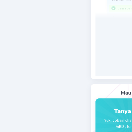
Jawaban 
Jawabann
Ingat
a^0 = 1, s
Tentukanl
6^(0) = 1
Jadi Jawa
Beri R
Mau 
Tanya
Yuk, cobain cha
AiRIS, te