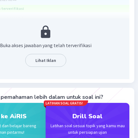
terverifikasi
ya adalah 1
yarat a≠0
Buka akses jawaban yang telah terverifikasi
ah hasil pemangkatan bilangan berikut ini!
Lihat Iklan
bnya adalah 1
·
0.0
(
0
)
Balas
ating
pemahaman lebih dalam untuk soal ini?
LATIHAN SOAL GRATIS!
 ke AiRIS
Drill Soal
t dan belajar bareng
Latihan soal sesuai topik yang kamu mau
man pintarmu!
untuk persiapan ujian