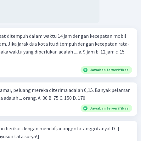
apat ditempuh dalam waktu 14 jam dengan kecepatan mobil
jam. Jika jarak dua kota itu ditempuh dengan kecepatan rata-
 yang diperlukan adalah .... a. 9 jam b. 12 jam c. 15
Jawaban terverifikasi
lamar, peluang mereka diterima adalah 0,15. Banyak pelamar
 adalah ... orang. A. 30 B. 75 C. 150 D. 170
Jawaban terverifikasi
n berikut dengan mendaftar anggota-anggotanyal D={
yusun tata surya\}