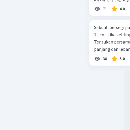
71
4.0
Sebuah persegi pa
1 ) cm. Jika kelil
Tentukan persamaa
panjang dan lebar
36
5.0