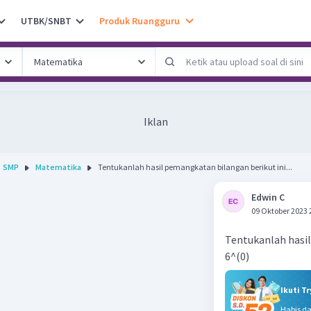
UTBK/SNBT
Produk Ruangguru
Iklan
SMP
Matematika
Tentukanlah hasil pemangkatan bilangan berikut ini...
Edwin C
09 Oktober 2023 
Tentukanlah hasil
6^(0)
Ikuti T
Habis d