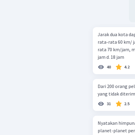
Jarak dua kota d
rata-rata 60 km/ 
rata 70 km/jam, maka waktu
jam d. 18 jam
40
4.2
Dari 200 orang pe
yang tidak diterima
31
2.5
Nyatakan himpuna
planet-planet pen