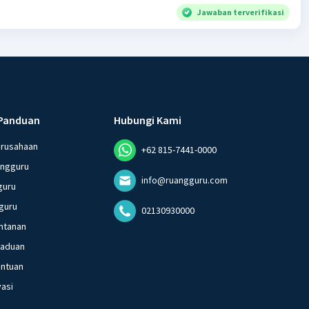
Jawaban terverifikasi
Panduan
Hubungi Kami
erusahaan
+62 815-7441-0000
angguru
info@ruangguru.com
guru
guru
02130930000
ntanan
gaduan
entuan
vasi