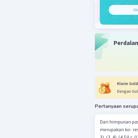
Ch
Perdala
Klaim Gold
Dengan Gol
Pertanyaan serup
Dari himpunan pa
merupakan ko- respondensi satu-satu? a. {(1, 1), (2, 2), (3, 3), (4,4)} b. {(1, 2), (2,