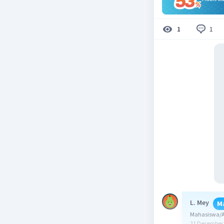
1
1
L. Mey
M
Mahasiswa/Al
21 Desember 