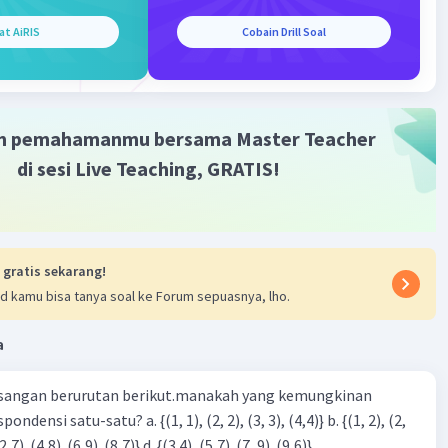
Iklan
at AiRIS
Cobain Drill Soal
m pemahamanmu bersama Master Teacher
di sesi Live Teaching, GRATIS!
 gratis sekarang!
d kamu bisa tanya soal ke Forum sepuasnya, lho.
a
sangan berurutan berikut.manakah yang kemungkinan
3), (3, 4). (4,5)} c. {(2,7). (4,8). (6,9). (8,7)} d. {(3.4), (5,7). (7, 9). (9,6)}