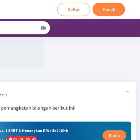
Daftar
Masuk
23:31
 pemangkatan bilangan berikut ini!
ryout SNBT & Menangkan E-Wallet 100rb
Klaim
alam
01
:
09
:
30
:
41