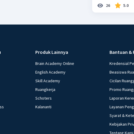
26
5.0
u
Produk Lainnya
Bantuan & 
Brain Academy Online
Kredensial P
English Academy
Beasiswa Ru
Skill Academy
Cicilan Ruang
Ruangkerja
Promo Ruang
Schoters
Laporan Kere
ess
Kalananti
Layanan Pen
Syarat & Ket
Kebijakan Pri
Tentang Kami