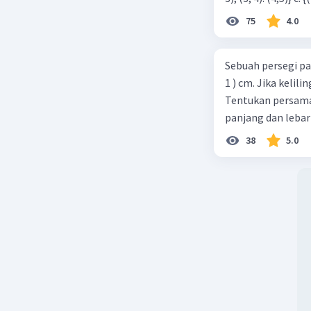
75
4.0
Sebuah persegi pa
1 ) cm. Jika kelil
Tentukan persamaa
panjang dan lebar
38
5.0