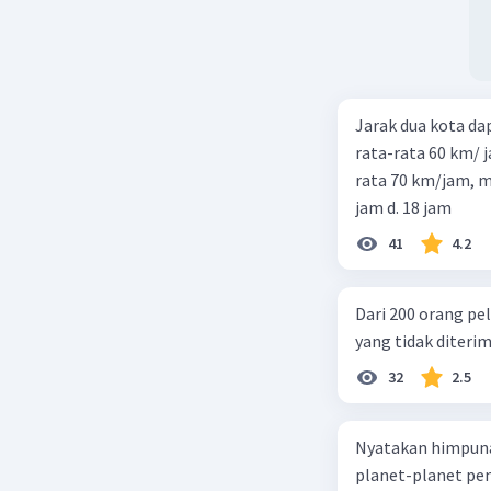
Jarak dua kota d
rata-rata 60 km/ 
rata 70 km/jam, maka waktu
jam d. 18 jam
41
4.2
Dari 200 orang pe
yang tidak diterima
32
2.5
Nyatakan himpuna
planet-planet pen