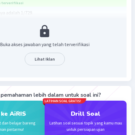
terverifikasi
a adalah 1/729.
 = 3^(-2 x 3) = 3^(-6) = 1/3^6 = 1/729.
·
0.0
(
0
)
Balas
ating
Buka akses jawaban yang telah terverifikasi
Lihat Iklan
Iklan
pemahaman lebih dalam untuk soal ini?
LATIHAN SOAL GRATIS!
 ke AiRIS
Drill Soal
t dan belajar bareng
Latihan soal sesuai topik yang kamu mau
man pintarmu!
untuk persiapan ujian