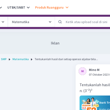
UTBK/SNBT
Produk Ruangguru
Iklan
SMP
Matematika
Tentukanlah hasil dari setiap operasi aljabar bila...
Mino M
07 Oktober 2023 
Tentukanlah hasil 
n. (3⁻²)³
Ikuti T
Habis d