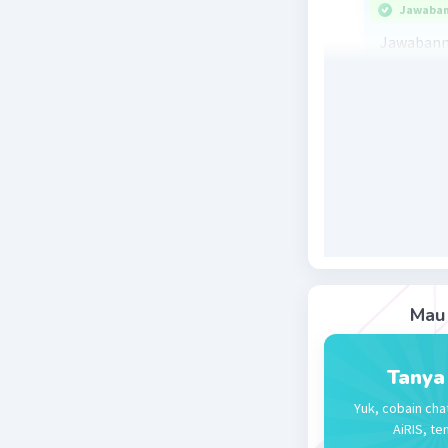
Jawaban 
Jawabanny
(3^(-2))^3
Beri R
Mau 
Tanya
Yuk, cobain cha
AiRIS, te