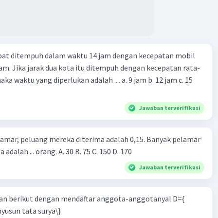
apat ditempuh dalam waktu 14 jam dengan kecepatan mobil
jam. Jika jarak dua kota itu ditempuh dengan kecepatan rata-
 yang diperlukan adalah .... a. 9 jam b. 12 jam c. 15
Jawaban terverifikasi
lamar, peluang mereka diterima adalah 0,15. Banyak pelamar
 adalah ... orang. A. 30 B. 75 C. 150 D. 170
Jawaban terverifikasi
n berikut dengan mendaftar anggota-anggotanyal D={
yusun tata surya\}