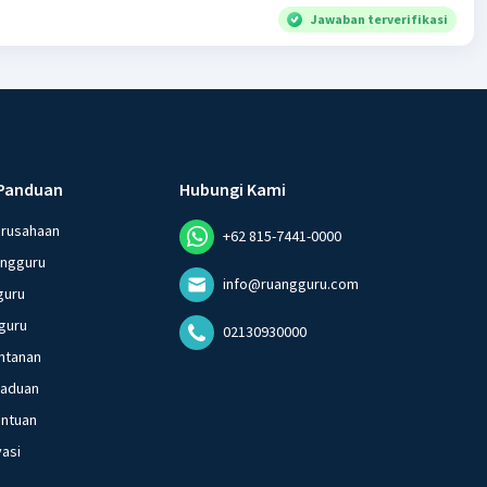
Jawaban terverifikasi
Panduan
Hubungi Kami
erusahaan
+62 815-7441-0000
angguru
info@ruangguru.com
guru
guru
02130930000
ntanan
gaduan
entuan
vasi