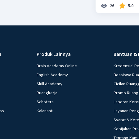
26
5.0
u
Produk Lainnya
Bantuan & 
Brain Academy Online
Kredensial P
English Academy
Beasiswa Ru
Skill Academy
Cicilan Ruang
Ruangkerja
Promo Ruang
Schoters
Laporan Kere
ess
Kalananti
Layanan Pen
Syarat & Ket
Kebijakan Pri
Tentang Kami