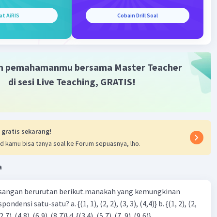
at AiRIS
Cobain Drill Soal
m pemahamanmu bersama Master Teacher
di sesi Live Teaching, GRATIS!
 gratis sekarang!
d kamu bisa tanya soal ke Forum sepuasnya, lho.
a
sangan berurutan berikut.manakah yang kemungkinan
3), (3, 4). (4,5)} c. {(2,7). (4,8). (6,9). (8,7)} d. {(3.4), (5,7). (7, 9). (9,6)}