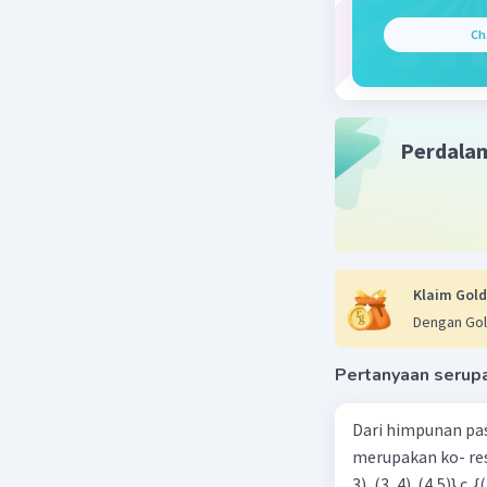
Ch
Perdala
Klaim Gold
Dengan Gol
Pertanyaan serup
Dari himpunan pa
merupakan ko- respondensi satu-satu? a. {(1, 1), (2, 2), (3, 3), (4,4)} b. {(1, 2), (2,