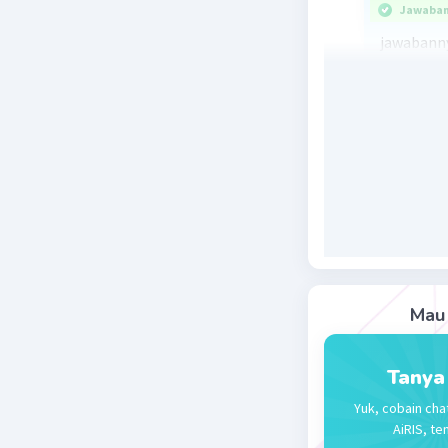
Jawaban 
jawabanny
(2^3)^4 = 
Beri R
Mau 
Tanya
Yuk, cobain cha
AiRIS, te