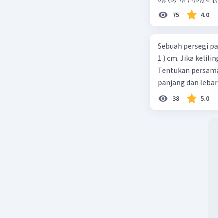
75
4.0
Sebuah persegi pa
1 ) cm. Jika kelil
Tentukan persamaa
panjang dan lebar
38
5.0