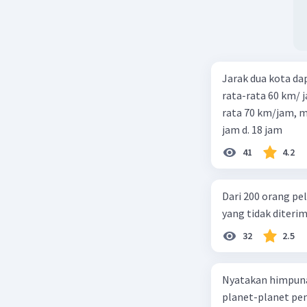
Jarak dua kota d
rata-rata 60 km/ 
rata 70 km/jam, maka waktu
jam d. 18 jam
41
4.2
Dari 200 orang pe
yang tidak diterima
32
2.5
Nyatakan himpuna
planet-planet pen