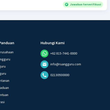
Jawaban terverifikasi
Panduan
Hubungi Kami
erusahaan
+62 815-7441-0000
angguru
info@ruangguru.com
guru
guru
02130930000
ntanan
gaduan
entuan
vasi