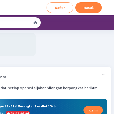
Daftar
Masuk
05:53
dari setiap operasi aljabar bilangan berpangkat berikut.
ryout SNBT & Menangkan E-Wallet 100rb
Klaim
alam
02
:
11
:
09
:
04