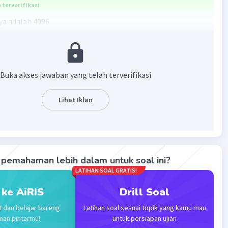
terverifikasi
a adalah 4096
2^(3 x 4) = 2^12 = 4096.
·
0.0
(
0
)
Balas
ating
Buka akses jawaban yang telah terverifikasi
Lihat Iklan
Iklan
pemahaman lebih dalam untuk soal ini?
LATIHAN SOAL GRATIS!
 ke AiRIS
Drill Soal
t dan belajar bareng
Latihan soal sesuai topik yang kamu mau
man pintarmu!
untuk persiapan ujian