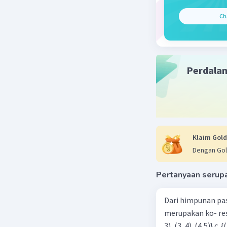
Ch
Perdala
Klaim Gold
Dengan Gol
Pertanyaan serup
Dari himpunan pa
merupakan ko- respondensi satu-satu? a. {(1, 1), (2, 2), (3, 3), (4,4)} b. {(1, 2), (2,