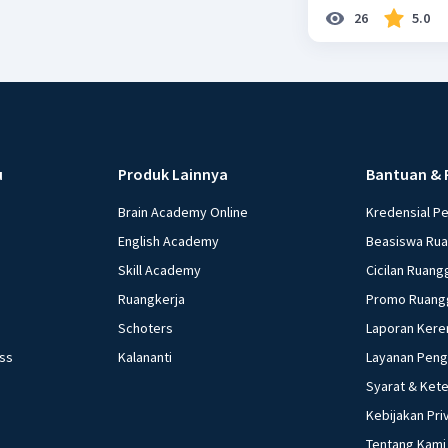
26
5.0
u
Produk Lainnya
Bantuan & 
Brain Academy Online
Kredensial P
English Academy
Beasiswa Ru
Skill Academy
Cicilan Ruang
Ruangkerja
Promo Ruang
Schoters
Laporan Kere
ess
Kalananti
Layanan Pen
Syarat & Ket
Kebijakan Pri
Tentang Kami