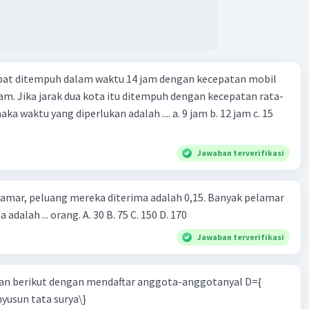
apat ditempuh dalam waktu 14 jam dengan kecepatan mobil
jam. Jika jarak dua kota itu ditempuh dengan kecepatan rata-
 yang diperlukan adalah .... a. 9 jam b. 12 jam c. 15
Jawaban terverifikasi
lamar, peluang mereka diterima adalah 0,15. Banyak pelamar
 adalah ... orang. A. 30 B. 75 C. 150 D. 170
Jawaban terverifikasi
n berikut dengan mendaftar anggota-anggotanyal D={
yusun tata surya\}