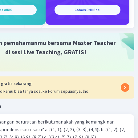
at AiRIS
Cobain Drill Soal
m pemahamanmu bersama Master Teacher
di sesi Live Teaching, GRATIS!
 gratis sekarang!
d kamu bisa tanya soal ke Forum sepuasnya, lho.
a
sangan berurutan berikut.manakah yang kemungkinan
3), (3, 4). (4,5)} c. {(2,7). (4,8). (6,9). (8,7)} d. {(3.4), (5,7). (7, 9). (9,6)}