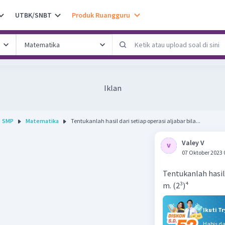
UTBK/SNBT
Produk Ruangguru
Iklan
SMP
Matematika
Tentukanlah hasil dari setiap operasi aljabar bila...
Valey V
07 Oktober 2023 
Tentukanlah hasil 
m. (2³)⁴
Ikuti T
Habis d