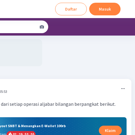
Daftar
Masuk
05:53
dari setiap operasi aljabar bilangan berpangkat berikut.
ryout SNBT & Menangkan E-Wallet 100rb
Klaim
alam
02
:
19
:
53
:
54