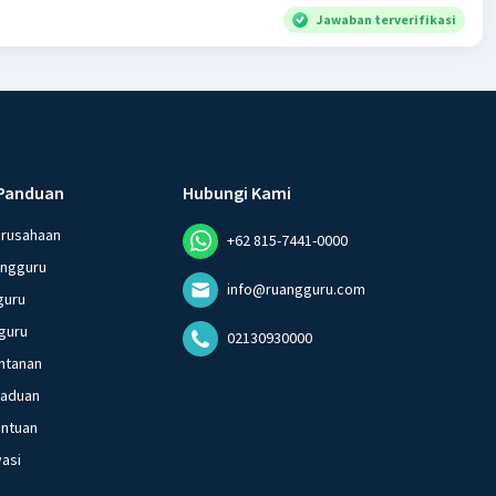
Jawaban terverifikasi
Panduan
Hubungi Kami
erusahaan
+62 815-7441-0000
angguru
info@ruangguru.com
guru
guru
02130930000
ntanan
gaduan
entuan
vasi