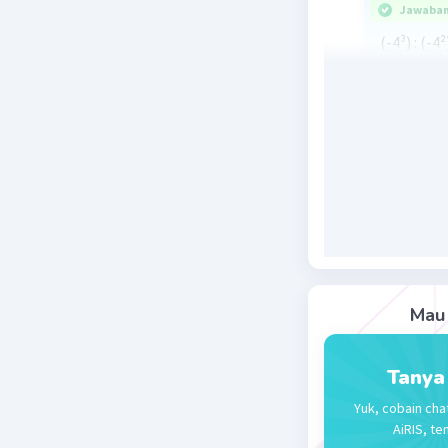
Jawaban 
(-4³) : (-4
Beri R
Mau 
Tanya
Yuk, cobain cha
AiRIS, te