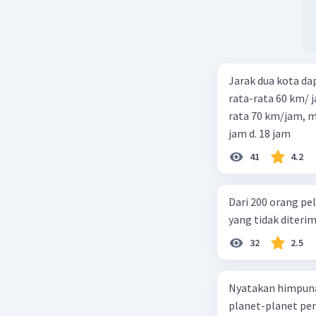
Jarak dua kota d
rata-rata 60 km/ 
rata 70 km/jam, maka waktu
jam d. 18 jam
41
4.2
Dari 200 orang pe
yang tidak diterima
32
2.5
Nyatakan himpuna
planet-planet pen