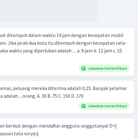
apat ditempuh dalam waktu 14 jam dengan kecepatan mobil
jam. Jika jarak dua kota itu ditempuh dengan kecepatan rata-
 yang diperlukan adalah .... a. 9 jam b. 12 jam c. 15
Jawaban terverifikasi
lamar, peluang mereka diterima adalah 0,15. Banyak pelamar
 adalah ... orang. A. 30 B. 75 C. 150 D. 170
Jawaban terverifikasi
n berikut dengan mendaftar anggota-anggotanyal D={
yusun tata surya\}