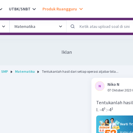
UTBK/SNBT
Produk Ruangguru
Iklan
SMP
Matematika
Tentukanlah hasil dari setiap operasi aljabar bila...
Niko N
07 Oktober 2023 
Tentukanlah hasil 
I. -4³ :-4²
Ikuti T
Habis d