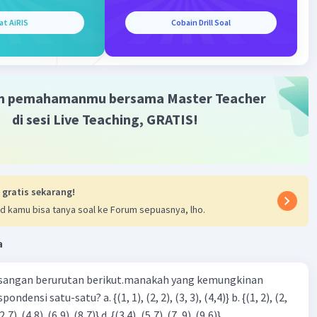
at AiRIS
Cobain Drill Soal
m pemahamanmu bersama Master Teacher
di sesi Live Teaching, GRATIS!
 gratis sekarang!
d kamu bisa tanya soal ke Forum sepuasnya, lho.
a
sangan berurutan berikut.manakah yang kemungkinan
3), (3, 4). (4,5)} c. {(2,7). (4,8). (6,9). (8,7)} d. {(3.4), (5,7). (7, 9). (9,6)}