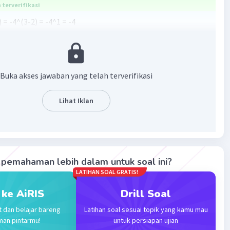
terverifikasi
²) = -4^(3-2) = -4^1 = -4
·
0.0
(
0
)
Balas
ating
Buka akses jawaban yang telah terverifikasi
Lihat Iklan
Iklan
pemahaman lebih dalam untuk soal ini?
LATIHAN SOAL GRATIS!
 ke AiRIS
Drill Soal
t dan belajar bareng
Latihan soal sesuai topik yang kamu mau
man pintarmu!
untuk persiapan ujian