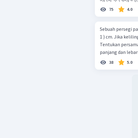
75
4.0
Sebuah persegi pa
1 ) cm. Jika kelil
Tentukan persamaa
panjang dan lebar
38
5.0