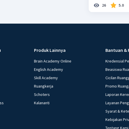
26
5.0
u
Produk Lainnya
Bantuan & 
Brain Academy Online
Kredensial P
English Academy
Beasiswa Ru
Skill Academy
Cicilan Ruang
Ruangkerja
Promo Ruang
Schoters
Laporan Kere
ess
Kalananti
Layanan Pen
Syarat & Ket
Kebijakan Pri
Tentang Kami