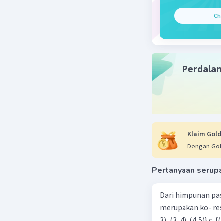
Ch
Perdala
Klaim Gold
Dengan Gol
Pertanyaan serup
Dari himpunan pa
merupakan ko- respondensi satu-satu? a. {(1, 1), (2, 2), (3, 3), (4,4)} b. {(1, 2), (2,