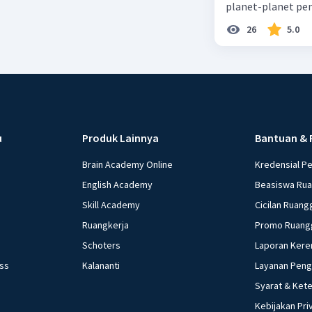
planet-planet pen
26
5.0
u
Produk Lainnya
Bantuan & 
Brain Academy Online
Kredensial P
English Academy
Beasiswa Ru
Skill Academy
Cicilan Ruang
Ruangkerja
Promo Ruang
Schoters
Laporan Kere
ess
Kalananti
Layanan Pen
Syarat & Ket
Kebijakan Pri