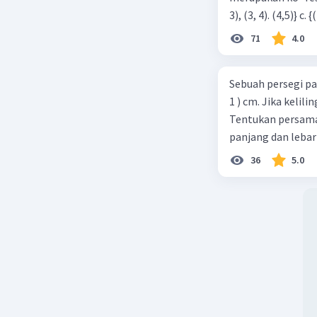
71
4.0
Sebuah persegi pa
1 ) cm. Jika kelil
Tentukan persamaa
panjang dan lebar
36
5.0