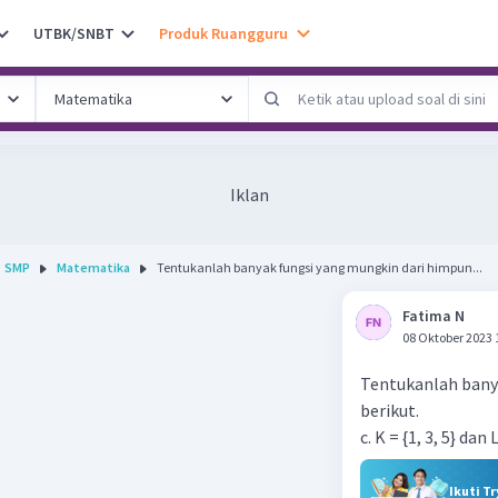
UTBK/SNBT
Produk Ruangguru
Iklan
SMP
Matematika
Tentukanlah banyak fungsi yang mungkin dari himpun...
Fatima N
08 Oktober 2023 
Tentukanlah bany
berikut.
c. K = {1, 3, 5} dan L
Ikuti T