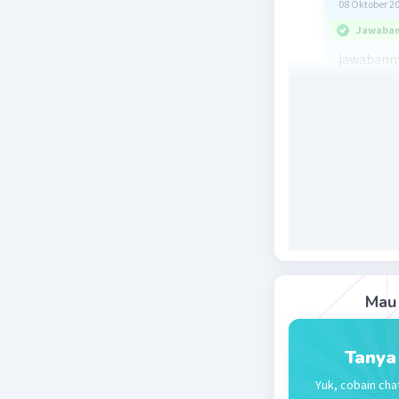
08 Oktober 2
Jawaban 
jawabanny
Banyak fun
Beri R
Mau 
Tanya
Yuk, cobain cha