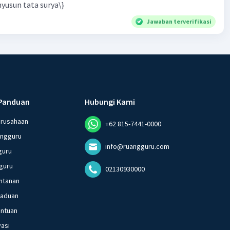
yusun tata surya\}
Jawaban terverifikasi
Panduan
Hubungi Kami
erusahaan
+62 815-7441-0000
angguru
info@ruangguru.com
guru
guru
02130930000
ntanan
gaduan
entuan
vasi