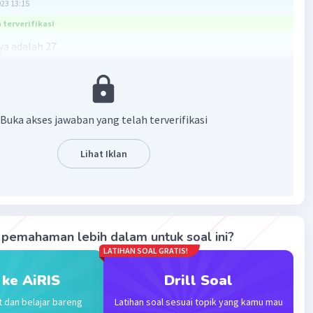
023 13:15
terverifikasi
a adalah 27.
gsi = n(L)^n(K) = 3³ = 27.
·
0.0
(
0
)
Balas
ating
Buka akses jawaban yang telah terverifikasi
Lihat Iklan
Iklan
pemahaman lebih dalam untuk soal ini?
LATIHAN SOAL GRATIS!
 ke AiRIS
Drill Soal
t dan belajar bareng
Latihan soal sesuai topik yang kamu mau