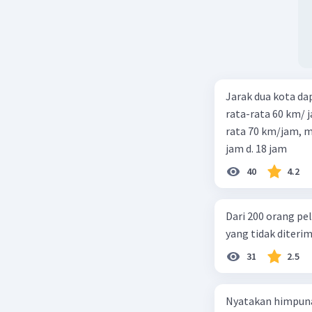
Jarak dua kota d
rata-rata 60 km/ 
rata 70 km/jam, maka waktu
jam d. 18 jam
40
4.2
Dari 200 orang pe
yang tidak diterima
31
2.5
Nyatakan himpuna