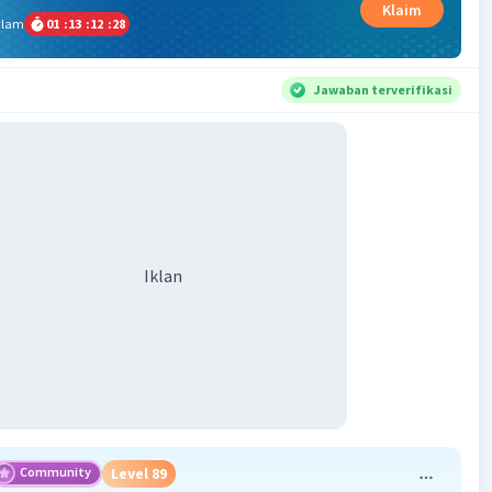
Klaim
alam
01
:
13
:
12
:
28
Jawaban terverifikasi
Iklan
Community
Level 89