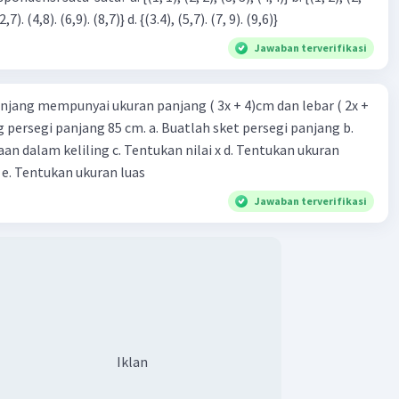
3), (3, 4). (4,5)} c. {(2,7). (4,8). (6,9). (8,7)} d. {(3.4), (5,7). (7, 9). (9,6)}
Jawaban terverifikasi
njang mempunyai ukuran panjang ( 3x + 4)cm dan lebar ( 2x +
ing persegi panjang 85 cm. a. Buatlah sket persegi panjang b.
n dalam keliling c. Tentukan nilai x d. Tentukan ukuran
 e. Tentukan ukuran luas
Jawaban terverifikasi
Iklan