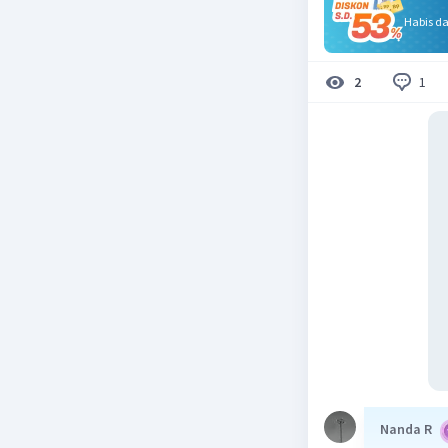
Habis d
1
2
Nanda R