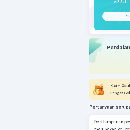
AiRIS, te
Ch
Perdala
Klaim Gold
Dengan Gol
Pertanyaan serup
Dari himpunan pa
merupakan ko- respondensi satu-satu? a. {(1, 1), (2, 2), (3, 3), (4,4)} b. {(1, 2), (2,