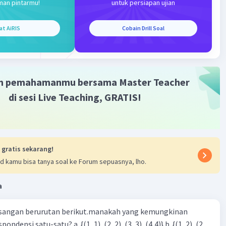
man pintarmu!
untuk persiapan ujian
at AiRIS
Cobain Drill Soal
m pemahamanmu bersama Master Teacher
di sesi Live Teaching, GRATIS!
 gratis sekarang!
d kamu bisa tanya soal ke Forum sepuasnya, lho.
a
sangan berurutan berikut.manakah yang kemungkinan