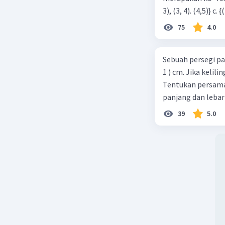
75
4.0
Sebuah persegi pa
1 ) cm. Jika kelil
Tentukan persamaa
panjang dan lebar
39
5.0