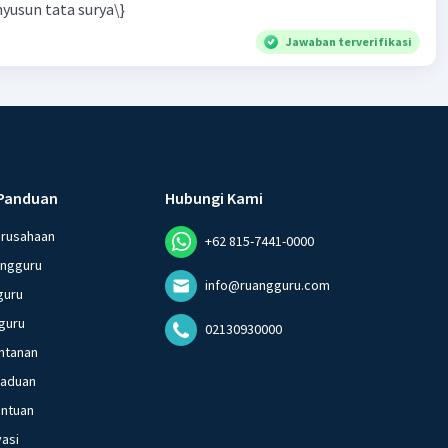
yusun tata surya\}
Jawaban terverifikasi
Panduan
Hubungi Kami
erusahaan
+62 815-7441-0000
angguru
info@ruangguru.com
guru
guru
02130930000
ntanan
gaduan
entuan
vasi