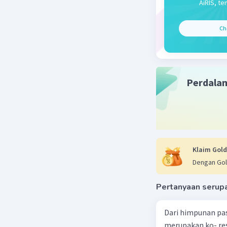
AiRIS, te
Ch
Perdala
Klaim Gold
Dengan Gol
Pertanyaan serup
Dari himpunan pa
merupakan ko- respondensi satu-satu? a. {(1, 1), (2, 2), (3, 3), (4,4)} b. {(1, 2), (2,