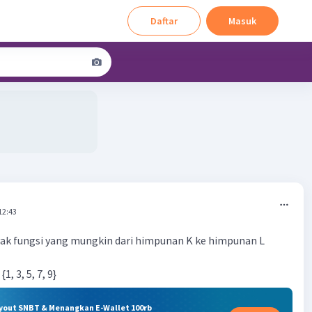
Daftar
Masuk
12:43
ak fungsi yang mungkin dari himpunan K ke himpunan L
{1, 3, 5, 7, 9}
ryout SNBT & Menangkan E-Wallet 100rb