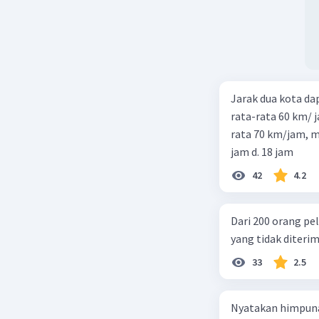
Jarak dua kota d
rata-rata 60 km/ 
rata 70 km/jam, maka waktu
jam d. 18 jam
42
4.2
Dari 200 orang pe
yang tidak diterima
33
2.5
Nyatakan himpuna