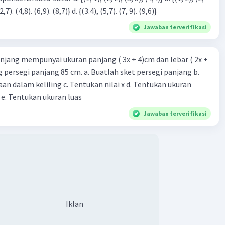
3), (3, 4). (4,5)} c. {(2,7). (4,8). (6,9). (8,7)} d. {(3.4), (5,7). (7, 9). (9,6)}
Jawaban terverifikasi
njang mempunyai ukuran panjang ( 3x + 4)cm dan lebar ( 2x +
ing persegi panjang 85 cm. a. Buatlah sket persegi panjang b.
n dalam keliling c. Tentukan nilai x d. Tentukan ukuran
 e. Tentukan ukuran luas
Jawaban terverifikasi
Iklan