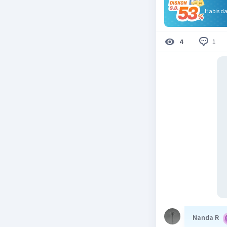
Habis d
1
4
Nanda R