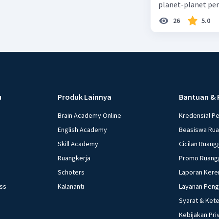
planet-planet pen
26
5.0
u
Produk Lainnya
Bantuan & 
Brain Academy Online
Kredensial P
English Academy
Beasiswa Ru
Skill Academy
Cicilan Ruang
Ruangkerja
Promo Ruang
Schoters
Laporan Kere
ess
Kalananti
Layanan Pen
Syarat & Ket
Kebijakan Pri