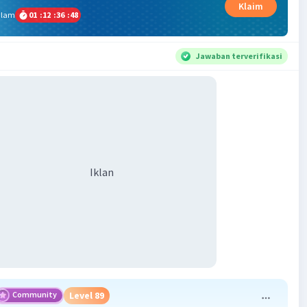
Klaim
alam
01
:
12
:
36
:
48
Jawaban terverifikasi
Iklan
Community
Level 89