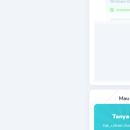
08 Oktober 2
Jawaban 
jawabanny
banyak fun
Beri R
Mau 
Tanya
Yuk, cobain cha