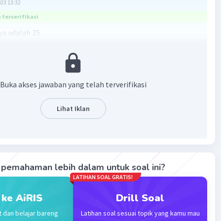
023 13:32
terverifikasi
a adalah 25
gsi = n(L)^n(K) = 5² = 25.
·
0.0
(
0
)
Balas
ating
Buka akses jawaban yang telah terverifikasi
Lihat Iklan
Iklan
pemahaman lebih dalam untuk soal ini?
LATIHAN SOAL GRATIS!
 ke AiRIS
Drill Soal
t dan belajar bareng
Latihan soal sesuai topik yang kamu mau