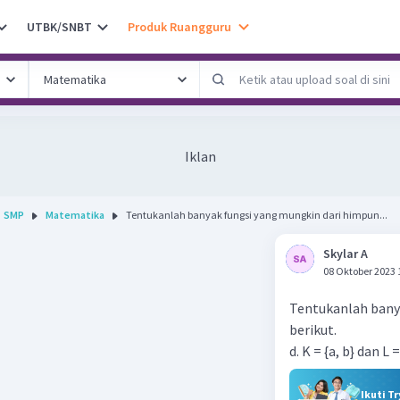
UTBK/SNBT
Produk Ruangguru
Iklan
SMP
Matematika
Tentukanlah banyak fungsi yang mungkin dari himpun...
Skylar A
08 Oktober 2023 
Tentukanlah bany
berikut.
d. K = {a, b} dan L = 
Ikuti T