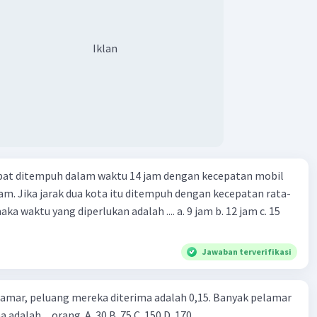
Iklan
apat ditempuh dalam waktu 14 jam dengan kecepatan mobil
jam. Jika jarak dua kota itu ditempuh dengan kecepatan rata-
 yang diperlukan adalah .... a. 9 jam b. 12 jam c. 15
Jawaban terverifikasi
lamar, peluang mereka diterima adalah 0,15. Banyak pelamar
 adalah ... orang. A. 30 B. 75 C. 150 D. 170