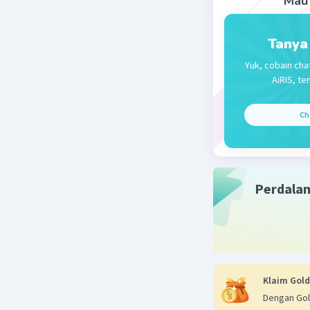
Mau 
Tanya
Yuk, cobain cha
AiRIS, te
Ch
Perdala
Klaim Gold
Dengan Gol