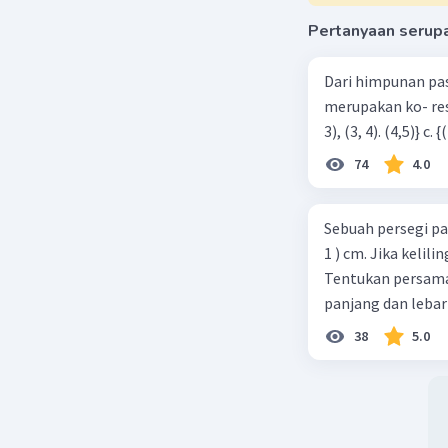
Pertanyaan serup
Dari himpunan pa
merupakan ko- respondensi satu-satu? a. {(1, 1), (2, 2), (3, 3), (4,4)} b. {(1, 2), (2,
74
4.0
Sebuah persegi pa
1 ) cm. Jika kelil
Tentukan persamaa
panjang dan lebar
38
5.0