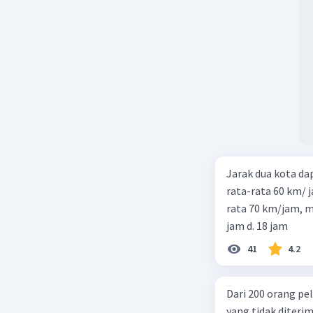
Jarak dua kota d
rata-rata 60 km/ 
rata 70 km/jam, maka waktu
jam d. 18 jam
41
4.2
Dari 200 orang pe
yang tidak diterima