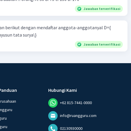
Jawaban terverifikasi
n berikut dengan mendaftar anggota-anggotanyal D={
yusun tata surya\}
Jawaban terverifikasi
Panduan
Hubungi Kami
erusahaan
+62 815-7441-0000
angguru
info@ruangguru.com
guru
guru
02130930000