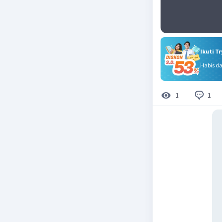
Ikuti T
Habis d
1
1