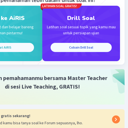
pemahaman lebih dalam untuk soal ini?
LATIHAN SOAL GRATIS!
 ke AiRIS
Drill Soal
t dan belajar bareng
Latihan soal sesuai topik yang kamu mau
man pintarmu!
untuk persiapan ujian
at AiRIS
Cobain Drill Soal
m pemahamanmu bersama Master Teacher
di sesi Live Teaching, GRATIS!
 gratis sekarang!
d kamu bisa tanya soal ke Forum sepuasnya, lho.