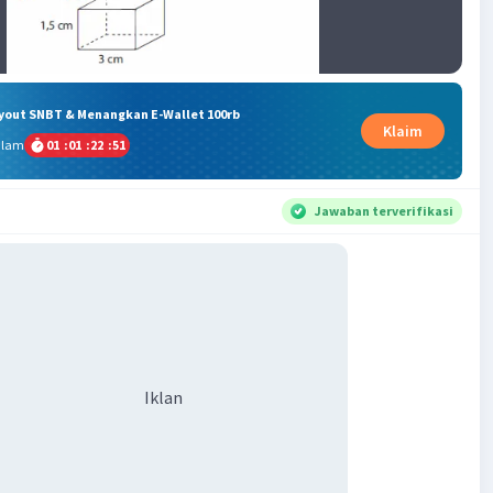
ryout SNBT & Menangkan E-Wallet 100rb
Klaim
alam
01
:
01
:
22
:
50
Jawaban terverifikasi
Iklan