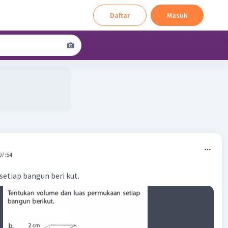
Daftar
Masuk
07:54
etiap bangun beri kut.