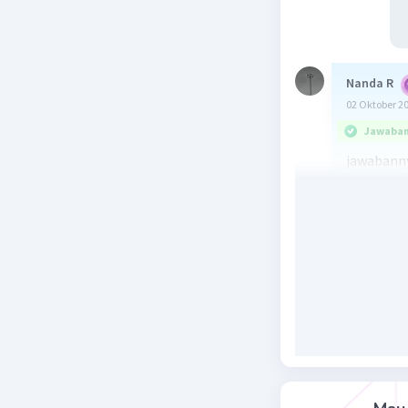
Nanda R
02 Oktober 2
Jawaban 
jawabanny
volume ba
Beri R