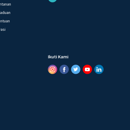
ntanan
gaduan
entuan
vasi
Ikuti Kami