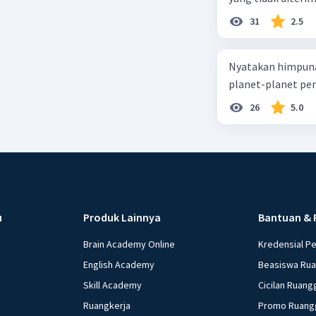
31
2.5
Nyatakan himpuna
planet-planet pen
26
5.0
u
Produk Lainnya
Bantuan & 
Brain Academy Online
Kredensial P
English Academy
Beasiswa Ru
Skill Academy
Cicilan Ruang
Ruangkerja
Promo Ruang