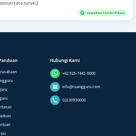
yusun tata surya\}
Jawaban terverifikasi
Panduan
Hubungi Kami
erusahaan
+62 815-7441-0000
angguru
info@ruangguru.com
guru
guru
02130930000
ntanan
gaduan
entuan
vasi