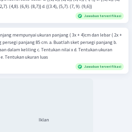
3), (3, 4). (4,5)} c. {(2,7). (4,8). (6,9). (8,7)} d. {(3.4), (5,7). (7, 9). (9,6)}
Jawaban terverifikasi
njang mempunyai ukuran panjang ( 3x + 4)cm dan lebar ( 2x +
ing persegi panjang 85 cm. a. Buatlah sket persegi panjang b.
n dalam keliling c. Tentukan nilai x d. Tentukan ukuran
 e. Tentukan ukuran luas
Jawaban terverifikasi
Iklan