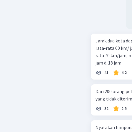
Jarak dua kota d
rata-rata 60 km/ 
rata 70 km/jam, maka waktu
jam d. 18 jam
41
4.2
Dari 200 orang pe
yang tidak diterima
32
2.5
Nyatakan himpuna