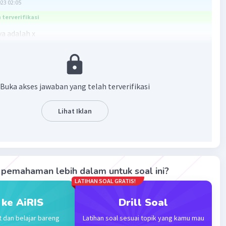
023 02:05
terverifikasi
ya adalah x
dari x² adalah 1
dari x adalah -5
nya adalah 6.
Buka akses jawaban yang telah terverifikasi
·
0.0
(
0
)
Balas
ating
Lihat Iklan
Level 1
2023 20:13
pemahaman lebih dalam untuk soal ini?
Iklan
LATIHAN SOAL GRATIS!
·
0.0
(
0
)
Balas
ating
 ke AiRIS
Drill Soal
t dan belajar bareng
Latihan soal sesuai topik yang kamu mau