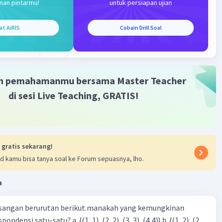
man pintarmu!
untuk persiapan ujian
at AiRIS
Cobain Drill Soal
m pemahamanmu bersama Master Teacher
di sesi Live Teaching, GRATIS!
 gratis sekarang!
d kamu bisa tanya soal ke Forum sepuasnya, lho.
a
sangan berurutan berikut.manakah yang kemungkinan