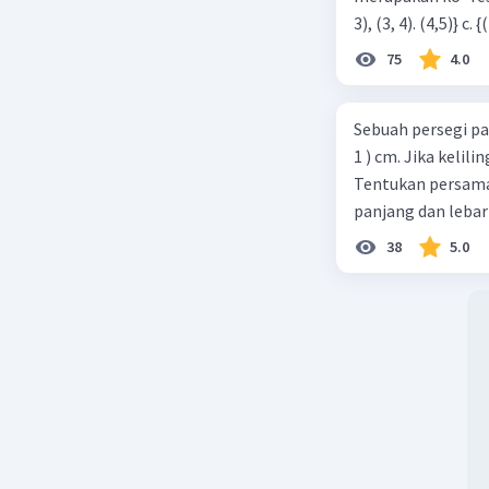
75
4.0
Sebuah persegi pa
1 ) cm. Jika kelil
Tentukan persamaa
panjang dan lebar
38
5.0