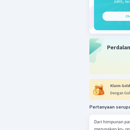
AiRIS, te
Ch
Perdala
Klaim Gold
Dengan Gol
Pertanyaan serup
Dari himpunan pa
merupakan ko- respondensi satu-satu? a. {(1, 1), (2, 2), (3, 3), (4,4)} b. {(1, 2), (2,