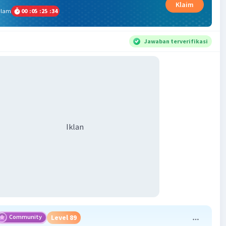
Klaim
alam
00
:
05
:
25
:
34
Jawaban terverifikasi
Iklan
Community
Level 89