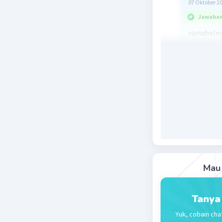
07 Oktober 2
Jawaban 
variabeln
koefisien 
koefisien 
konstanta
Beri R
Njitum B
28 November 
x² - x - 6 :0
Mau 
Beri R
Tanya
Yuk, cobain cha