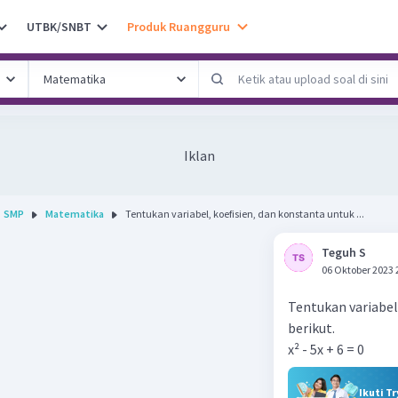
UTBK/SNBT
Produk Ruangguru
Iklan
SMP
Matematika
Tentukan variabel, koefisien, dan konstanta untuk ...
Teguh S
06 Oktober 2023 
Tentukan variabel
berikut.
x² - 5x + 6 = 0
Ikuti T