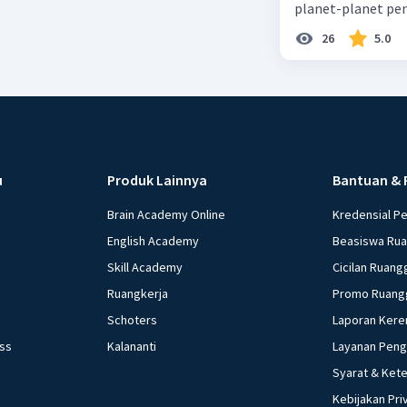
planet-planet pen
26
5.0
u
Produk Lainnya
Bantuan & 
Brain Academy Online
Kredensial P
English Academy
Beasiswa Ru
Skill Academy
Cicilan Ruang
Ruangkerja
Promo Ruang
Schoters
Laporan Kere
ess
Kalananti
Layanan Pen
Syarat & Ket
Kebijakan Pri