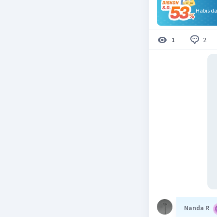
Habis d
2
1
Nanda R