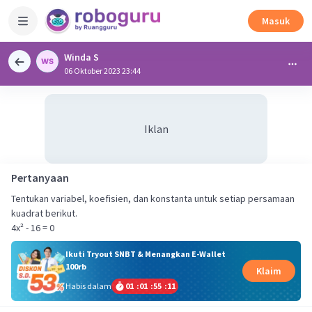
Masuk
Winda S
06 Oktober 2023 23:44
Iklan
Pertanyaan
Tentukan variabel, koefisien, dan konstanta untuk setiap persamaan
kuadrat berikut.
4x² - 16 = 0
Ikuti Tryout SNBT & Menangkan E-Wallet
100rb
Klaim
Habis dalam
01
:
01
:
55
:
11