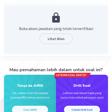
koefisien dari x² adalah 4
konstantanya adalah -16.
·
0.0
(
0
)
Balas
Beri Rating
Buka akses jawaban yang telah terverifikasi
Lihat Iklan
Iklan
Mau pemahaman lebih dalam untuk soal ini?
LATIHAN SOAL GRATIS!
Tanya ke AiRIS
Drill Soal
Yuk, cobain chat dan belajar
Latihan soal sesuai topik yang
bareng AiRIS, teman pintarmu!
kamu mau untuk persiapan ujian
Chat AiRIS
Cobain Drill Soal