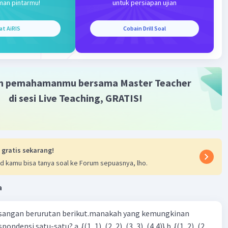
man pintarmu!
untuk persiapan ujian
at AiRIS
Cobain Drill Soal
m pemahamanmu bersama Master Teacher
di sesi Live Teaching, GRATIS!
 gratis sekarang!
d kamu bisa tanya soal ke Forum sepuasnya, lho.
a
sangan berurutan berikut.manakah yang kemungkinan