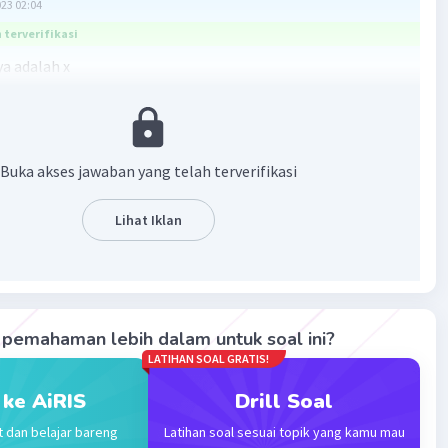
023 02:04
terverifikasi
ya adalah x
dari x² adalah 2
dari x adalah -3
nya adalah 0.
Buka akses jawaban yang telah terverifikasi
·
5.0
(
1
)
Balas
ating
Lihat Iklan
pemahaman lebih dalam untuk soal ini?
Iklan
LATIHAN SOAL GRATIS!
 ke AiRIS
Drill Soal
t dan belajar bareng
Latihan soal sesuai topik yang kamu mau