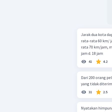
Jarak dua kota d
rata-rata 60 km/ 
rata 70 km/jam, maka waktu
jam d. 18 jam
41
4.2
Dari 200 orang pe
yang tidak diterima
31
2.5
Nyatakan himpuna