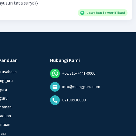
yusun tata surya\}
Jawaban terverifikasi
Panduan
Hubungi Kami
erusahaan
+62 815-7441-0000
angguru
info@ruangguru.com
guru
guru
02130930000
ntanan
gaduan
entuan
vasi