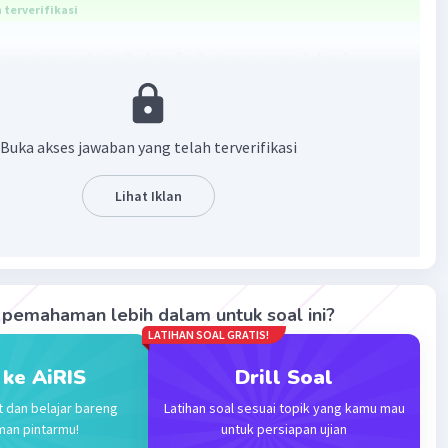
terverifikasi
ng benar adalah 3y dan -5y, 2x dan -x, serta 1 dan 6.
an:
sep berikut!
Buka akses jawaban yang telah terverifikasi
nis adalah suatu suku dalam aljabar yang memiliki variabel
 atau suku konstanta dalam aljabar.
Lihat Iklan
an penjelasan di atas diperoleh suku sejenis dari bentuk
 atas adalah:
-5y
pemahaman lebih dalam untuk soal ini?
-x
LATIHAN SOAL GRATIS!
 ke AiRIS
Drill Soal
t dan belajar bareng
Latihan soal sesuai topik yang kamu mau
-suku sejenis dari setiap bentuk aljabar tersebut adalah 3y
man pintarmu!
untuk persiapan ujian
 dan -x, serta 1 dan 6.