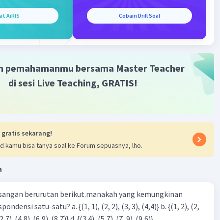
at AiRIS
Cobain Drill Soal
·
0.0
(
0
)
Balas
ating
m pemahamanmu bersama Master Teacher
di sesi Live Teaching, GRATIS!
Iklan
 gratis sekarang!
d kamu bisa tanya soal ke Forum sepuasnya, lho.
a
sangan berurutan berikut.manakah yang kemungkinan
3), (3, 4). (4,5)} c. {(2,7). (4,8). (6,9). (8,7)} d. {(3.4), (5,7). (7, 9). (9,6)}