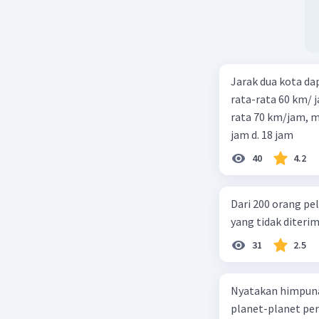
Jarak dua kota d
rata-rata 60 km/ 
rata 70 km/jam, maka waktu
jam d. 18 jam
40
4.2
Dari 200 orang pe
yang tidak diterima
31
2.5
Nyatakan himpuna
planet-planet pen