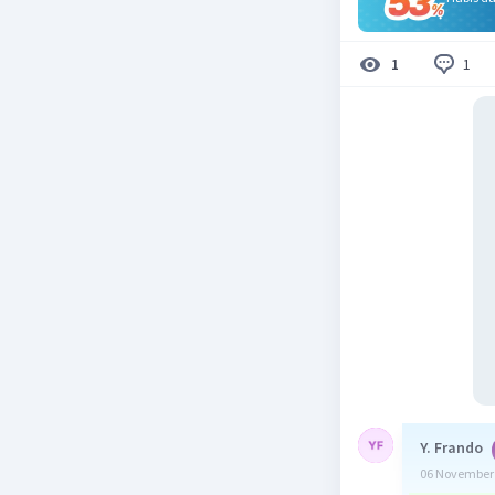
1
1
Y. Frando
06 November 