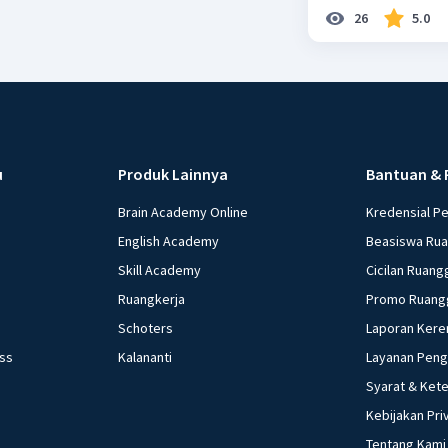
26
5.0
u
Produk Lainnya
Bantuan & 
Brain Academy Online
Kredensial P
English Academy
Beasiswa Ru
Skill Academy
Cicilan Ruang
Ruangkerja
Promo Ruang
Schoters
Laporan Kere
ess
Kalananti
Layanan Pen
Syarat & Ket
Kebijakan Pri
Tentang Kami