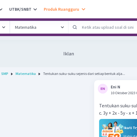
UTBK/SNBT
Produk Ruangguru
Iklan
SMP
Matematika
Tentukan suku-suku sejenis dari setiap bentuk alja...
Eni N
10 Oktober 2023 
Tentukan suku-suku
c. 3y + 2x - 5y - x + 
Ikuti T
Habis d