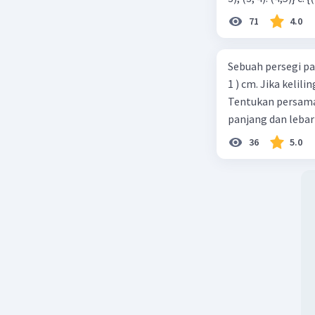
71
4.0
Sebuah persegi pa
1 ) cm. Jika kelil
Tentukan persamaa
panjang dan lebar
36
5.0