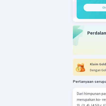
Ch
Beri R
Perdala
Klaim Gold
Dengan Gol
Pertanyaan serup
Dari himpunan pa
merupakan ko- respondensi satu-satu? a. {(1, 1), (2, 2), (3, 3), (4,4)} b. {(1, 2), (2,