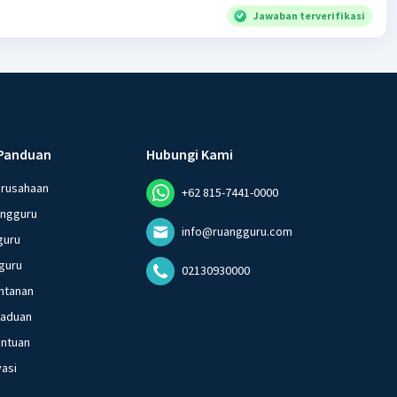
Jawaban terverifikasi
Panduan
Hubungi Kami
erusahaan
+62 815-7441-0000
angguru
info@ruangguru.com
guru
guru
02130930000
ntanan
gaduan
entuan
vasi