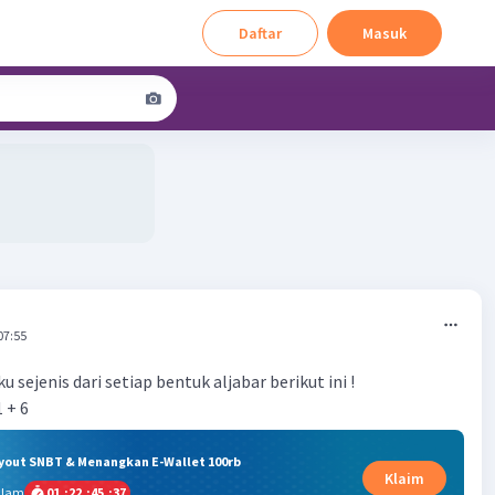
Daftar
Masuk
07:55
 sejenis dari setiap bentuk aljabar berikut ini !
1 + 6
ryout SNBT & Menangkan E-Wallet 100rb
Klaim
alam
01
:
22
:
45
:
36