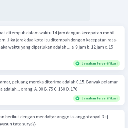
apat ditempuh dalam waktu 14 jam dengan kecepatan mobil
jam. Jika jarak dua kota itu ditempuh dengan kecepatan rata-
 yang diperlukan adalah .... a. 9 jam b. 12 jam c. 15
Jawaban terverifikasi
lamar, peluang mereka diterima adalah 0,15. Banyak pelamar
 adalah ... orang. A. 30 B. 75 C. 150 D. 170
Jawaban terverifikasi
n berikut dengan mendaftar anggota-anggotanyal D={
yusun tata surya\}