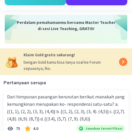
5a dan -3a adalah suku-suku sejenis karena
memiliki variabel yang sama yaitu a.
Perdalam pemahamanmu bersama Master Teacher
Dengan demikian, suku-suku sejenis dari
di sesi Live Teaching, GRATIS!
bentuk aljabar 5a − 3a + 1 adalah 5a dan -3a.
·
0.0
(
0
)
Balas
Beri Rating
Klaim Gold gratis sekarang!
Dengan Gold kamu bisa tanya soal ke Forum
sepuasnya, lho.
Pertanyaan serupa
Iklan
Dari himpunan pasangan berurutan berikut.manakah yang
kemungkinan merupakan ko- respondensi satu-satu? a.
{(1, 1), (2, 2), (3, 3), (4,4)} b. {(1, 2), (2, 3), (3, 4). (4,5)} c. {(2,7).
(4,8). (6,9). (8,7)} d. {(3.4), (5,7). (7, 9). (9,6)}
75
4.0
Jawaban terverifikasi