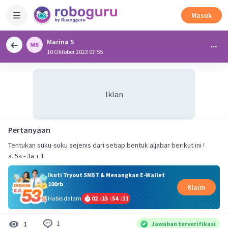
Masuk
Marina S
10 Oktober 2023 07:55
Iklan
Pertanyaan
Tentukan suku-suku sejenis dari setiap bentuk aljabar berikut ini !
a. 5a - 3a + 1
Ikuti Tryout SNBT & Menangkan E-Wallet
100rb
Klaim
Habis dalam
02
:
15
:
54
:
11
1
1
Jawaban terverifikasi