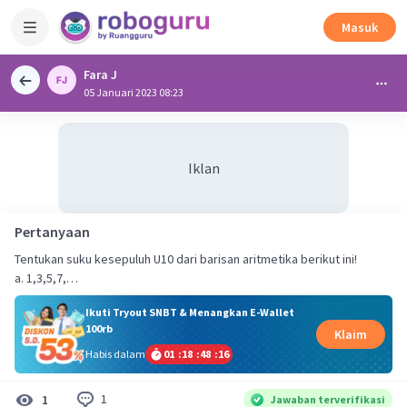
Masuk
Fara J
05 Januari 2023 08:23
Iklan
Pertanyaan
Tentukan suku kesepuluh U10 dari barisan aritmetika berikut ini!
a. 1,3,5,7,…
Ikuti Tryout SNBT & Menangkan E-Wallet
100rb
Klaim
Habis dalam
01
:
18
:
48
:
15
1
1
Jawaban terverifikasi