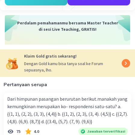
U10 = 1 + 9.(2)
U10 = 1 + 1 8
U10 = 19
Perdalam pemahamanmu bersama Master Teacher
di sesi Live Teaching, GRATIS!
Dengan demikian suku ke sepuluh barisan
tersebut adalah 19.
·
0.0
(
0
)
Balas
Beri Rating
Klaim Gold gratis sekarang!
Dengan Gold kamu bisa tanya soal ke Forum
sepuasnya, lho.
Pertanyaan serupa
Dari himpunan pasangan berurutan berikut.manakah yang
Iklan
kemungkinan merupakan ko- respondensi satu-satu? a.
{(1, 1), (2, 2), (3, 3), (4,4)} b. {(1, 2), (2, 3), (3, 4). (4,5)} c. {(2,7).
(4,8). (6,9). (8,7)} d. {(3.4), (5,7). (7, 9). (9,6)}
75
4.0
Jawaban terverifikasi