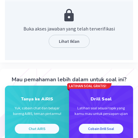
Jawaban : 19.
Ingat!
Rumus suku ke-n barisan aritmatika
Buka akses jawaban yang telah terverifikasi
Un = a +(n-1)b
Dimana
Lihat Iklan
Un : suku ke-n
a : suku awal
b : beda
Perhatikan barisan aritmatika berikut
Mau pemahaman lebih dalam untuk soal ini?
1, 3, 5, 7, ...
LATIHAN SOAL GRATIS!
Maka
Tanya ke AiRIS
Drill Soal
a = 1
Yuk, cobain chat dan belajar
Latihan soal sesuai topik yang
b = U2 - U1 = 3 - 1 = 2
bareng AiRIS, teman pintarmu!
kamu mau untuk persiapan ujian
Sehingga
Chat AiRIS
Cobain Drill Soal
U10 = a +(10 - 1)b