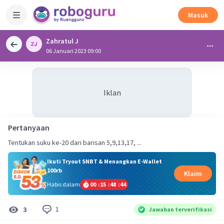
Masuk
Zahratul J
06 Januari 2023 09:00
Iklan
Pertanyaan
Tentukan suku ke-20 dari barisan 5,9,13,17, ...
Ikuti Tryout SNBT & Menangkan E-Wallet
100rb
Klaim
Habis dalam
00
:
15
:
48
:
44
1
3
Jawaban terverifikasi