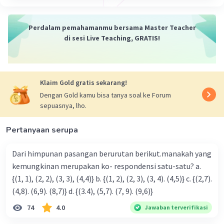
U₂ = 9
U₃ = 13
Perdalam pemahamanmu bersama Master Teacher
U₄ = 17
di sesi Live Teaching, GRATIS!
Beda antara U₁ dengan U₂
b = U₂ − U₁ = 9 − 5 = 4
Beda antara U₂ dengan U₃
b = U₃ − U₂ = 13 − 9 = 4
Klaim Gold gratis sekarang!
Beda antara U₃ dengan U₄
Dengan Gold kamu bisa tanya soal ke Forum
b = U₄ − U₃ = 17 − 13 = 4
sepuasnya, lho.
Barisan di atas membentuk barisan aritmatika
karena tiap suku yang berurutan memiliki selisih
Pertanyaan serupa
yang tetap, yaitu 4.
Sehingga suku ke-20 adalah sebagai berikut:
Dari himpunan pasangan berurutan berikut.manakah yang
U
= a + (n−1)b
kemungkinan merupakan ko- respondensi satu-satu? a.
n
U
= 5 + (n−1)(4)
{(1, 1), (2, 2), (3, 3), (4,4)} b. {(1, 2), (2, 3), (3, 4). (4,5)} c. {(2,7).
n
U
= 5 + 4n − 4
(4,8). (6,9). (8,7)} d. {(3.4), (5,7). (7, 9). (9,6)}
n
U
= 4n + 1
n
74
4.0
Jawaban terverifikasi
U₂₀ = 4(20) + 1