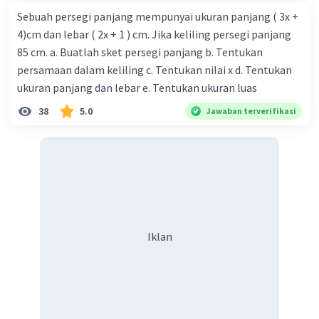
U₂₀ = 80 + 1
Sebuah persegi panjang mempunyai ukuran panjang ( 3x +
U₂₀ = 81
4)cm dan lebar ( 2x + 1 ) cm. Jika keliling persegi panjang
Jadi, suku ke-20 barisan tersebut adalah 81.
85 cm. a. Buatlah sket persegi panjang b. Tentukan
persamaan dalam keliling c. Tentukan nilai x d. Tentukan
Semoga membantu ya😊
ukuran panjang dan lebar e. Tentukan ukuran luas
38
5.0
Jawaban terverifikasi
·
0.0
(
0
)
Balas
Beri Rating
Iklan
Iklan