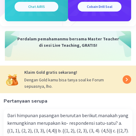
dengan pasti. Oleh karena itu, jawaban yang tepat
Chat AiRIS
Cobain Drill Soal
adalah bahwa skala peta tidak dapat ditentukan hanya
dengan informasi yang diberikan.
·
5.0
(
1
)
Balas
Beri Rating
Perdalam pemahamanmu bersama Master Teacher
di sesi Live Teaching, GRATIS!
Kevin L
Gold
Level 87
26 Desember 2023 12:00
Untuk menentukan skala peta, kita perlu mengetahui
ukuran sebenarnya dari benua Eropa. Benua Eropa
Klaim Gold gratis sekarang!
memiliki panjang sekitar 3.930 km dan lebar sekitar
Iklan
Dengan Gold kamu bisa tanya soal ke Forum
5.000 km.
sepuasnya, lho.
Penjelasan:
Pertanyaan serupa
1. Pertama, kita ubah ukuran sebenarnya dari km ke cm.
Kita tahu bahwa 1 km = 100.000 cm. Jadi, panjang Eropa
adalah 3.930.000 cm dan lebar Eropa adalah 5.000.000
Dari himpunan pasangan berurutan berikut.manakah yang
cm.
kemungkinan merupakan ko- respondensi satu-satu? a.
2. Kedua, kita hitung skala peta. Skala peta adalah rasio
{(1, 1), (2, 2), (3, 3), (4,4)} b. {(1, 2), (2, 3), (3, 4). (4,5)} c. {(2,7).
antara jarak pada peta dengan jarak sebenarnya. Jadi,