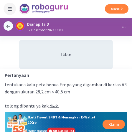
Masuk
Dianapita D
12 Desember 2023 13:03
Iklan
Pertanyaan
tentukan skala peta benua Eropa yang digambar di kertas A3
dengan ukuran 28,2 cm × 40,5 cm
tolong dibantu ya kak 🙏🙏
Ikuti Tryout SNBT & Menangkan E-Wallet
100rb
Klaim
Habis dalam
00
:
10
:
38
:
51