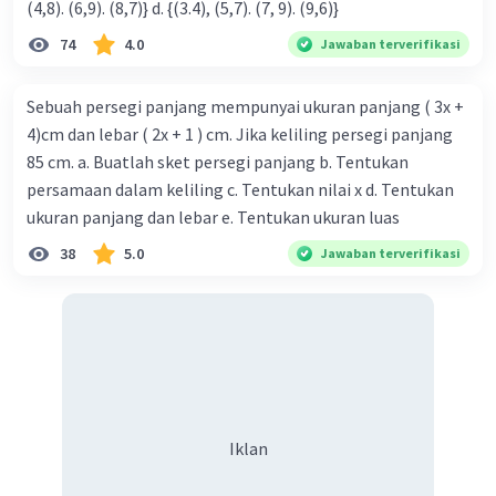
(4,8). (6,9). (8,7)} d. {(3.4), (5,7). (7, 9). (9,6)}
skala peta untuk panjang adalah 28,2 cm : 3.930.000 cm
dan skala peta untuk lebar adalah 40,5 cm : 5.000.000 cm.
74
4.0
Jawaban terverifikasi
Kesimpulan:
Jadi, skala peta benua Eropa yang digambar di kertas
Sebuah persegi panjang mempunyai ukuran panjang ( 3x +
A3 dengan ukuran 28,2 cm × 40,5 cm adalah sekitar 1 :
4)cm dan lebar ( 2x + 1 ) cm. Jika keliling persegi panjang
139.361 untuk panjang dan 1 : 123.457 untuk lebar.
85 cm. a. Buatlah sket persegi panjang b. Tentukan
Semoga penjelasan ini membantu kamu 🙂
persamaan dalam keliling c. Tentukan nilai x d. Tentukan
ukuran panjang dan lebar e. Tentukan ukuran luas
·
0.0
(
0
)
Balas
Beri Rating
38
5.0
Jawaban terverifikasi
Iklan