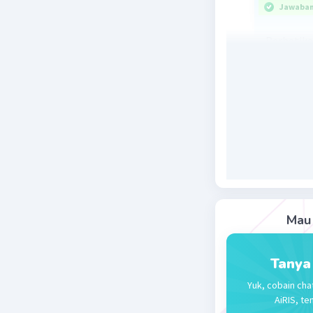
Jawaban 
Perhatika
Beri R
Mau 
Tanya
Yuk, cobain cha
AiRIS, te