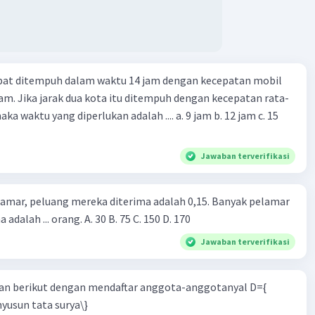
apat ditempuh dalam waktu 14 jam dengan kecepatan mobil
jam. Jika jarak dua kota itu ditempuh dengan kecepatan rata-
 yang diperlukan adalah .... a. 9 jam b. 12 jam c. 15
Jawaban terverifikasi
lamar, peluang mereka diterima adalah 0,15. Banyak pelamar
 adalah ... orang. A. 30 B. 75 C. 150 D. 170
Jawaban terverifikasi
n berikut dengan mendaftar anggota-anggotanyal D={
yusun tata surya\}