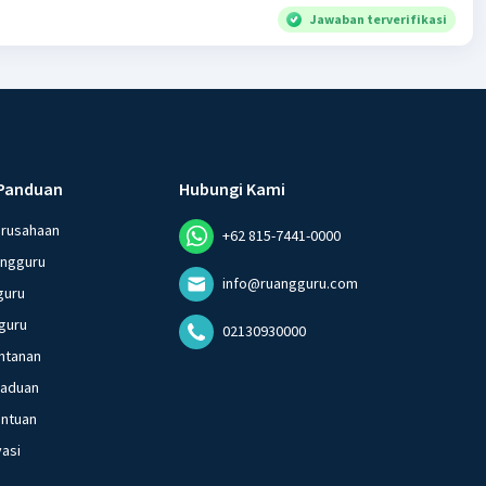
Jawaban terverifikasi
Panduan
Hubungi Kami
erusahaan
+62 815-7441-0000
angguru
info@ruangguru.com
guru
guru
02130930000
ntanan
gaduan
entuan
vasi