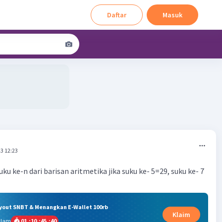
Daftar
Masuk
3 12:23
u ke-n dari barisan aritmetika jika suku ke- 5=29, suku ke- 7
ryout SNBT & Menangkan E-Wallet 100rb
Klaim
alam
01
:
10
:
45
:
40