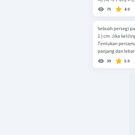
75
4.0
Sebuah persegi pa
1 ) cm. Jika kelil
Tentukan persamaa
panjang dan lebar
39
5.0