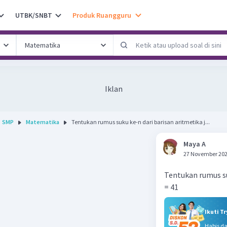
UTBK/SNBT
Produk Ruangguru
Iklan
SMP
Matematika
Tentukan rumus suku ke-n dari barisan aritmetika j...
Maya A
27 November 202
Tentukan rumus suk
= 41
Ikuti T
Habis d