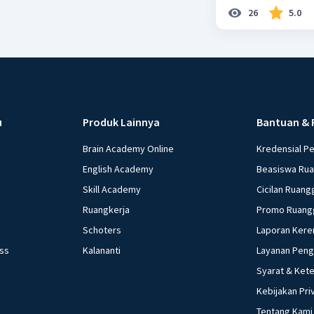
26
5.0
u
Produk Lainnya
Bantuan & 
Brain Academy Online
Kredensial P
English Academy
Beasiswa Ru
Skill Academy
Cicilan Ruang
Ruangkerja
Promo Ruang
Schoters
Laporan Kere
ess
Kalananti
Layanan Pen
Syarat & Ket
Kebijakan Pri
Tentang Kami