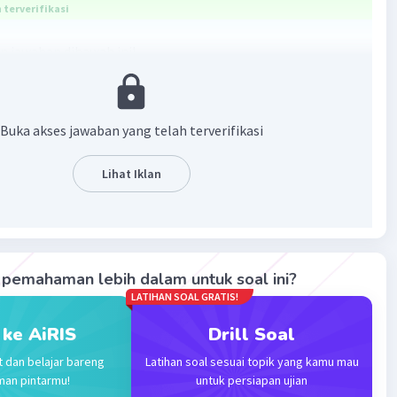
terverifikasi
n jawaban dibawah ini!
Buka akses jawaban yang telah terverifikasi
Lihat Iklan
·
5.0
(
1
)
Balas
ating
pemahaman lebih dalam untuk soal ini?
LATIHAN SOAL GRATIS!
 ke AiRIS
Drill Soal
t dan belajar bareng
Latihan soal sesuai topik yang kamu mau
man pintarmu!
untuk persiapan ujian
Iklan