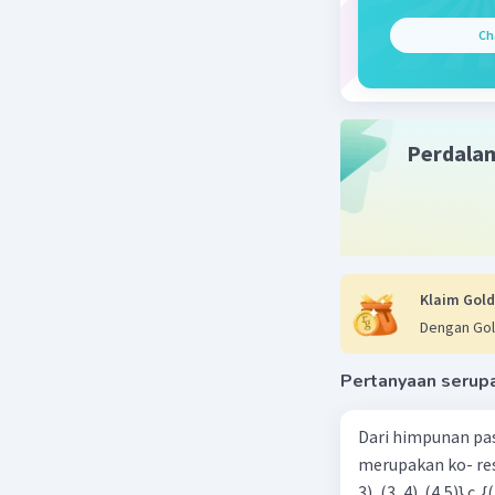
Ch
Perdala
Klaim Gold
Dengan Gol
Pertanyaan serup
Dari himpunan pa
merupakan ko- respondensi satu-satu? a. {(1, 1), (2, 2), (3, 3), (4,4)} b. {(1, 2), (2,