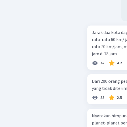
Jarak dua kota d
rata-rata 60 km/ 
rata 70 km/jam, maka waktu
jam d. 18 jam
42
4.2
Dari 200 orang pe
yang tidak diterima
33
2.5
Nyatakan himpuna
planet-planet pen