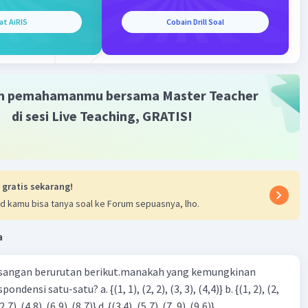
at AiRIS
Cobain Drill Soal
m pemahamanmu bersama Master Teacher
di sesi Live Teaching, GRATIS!
 gratis sekarang!
d kamu bisa tanya soal ke Forum sepuasnya, lho.
a
sangan berurutan berikut.manakah yang kemungkinan
3), (3, 4). (4,5)} c. {(2,7). (4,8). (6,9). (8,7)} d. {(3.4), (5,7). (7, 9). (9,6)}