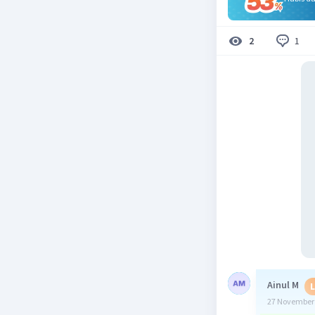
1
2
Ainul M
L
27 November 