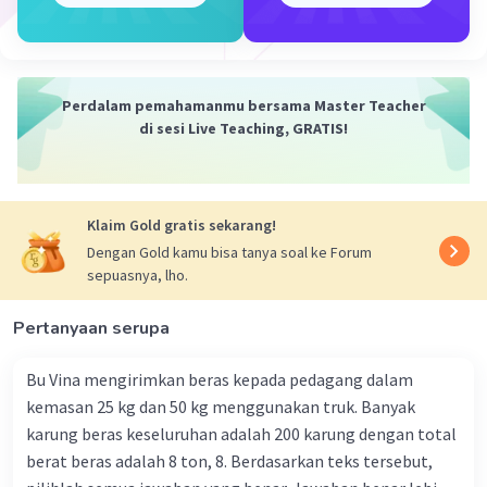
Jadi, rumus sederhana suku ke-n dari barisan bilangan
yang diberikan adalah:
U_n = 1/2 * (1/2)^(n-1)
Perdalam pemahamanmu bersama Master Teacher
di sesi Live Teaching, GRATIS!
Penjelasan lebih lanjut:
- Suku pertama (n=1) adalah 1/2, yang merupakan nilai
awal (a) dari barisan geometri.
- Setiap suku berikutnya diperoleh dengan mengalikan
Klaim Gold gratis sekarang!
suku sebelumnya dengan rasio (r), yang dalam kasus ini
Dengan Gold kamu bisa tanya soal ke Forum
adalah 1/2.
sepuasnya, lho.
- Suku ke-n dapat dinyatakan dengan rumus umum
barisan geometri: U_n = a * r^(n-1), di mana a=1/2 dan
r=1/2.
Pertanyaan serupa
- Sehingga diperoleh rumus suku ke-n: U_n = 1/2 *
(1/2)^(n-1).
Bu Vina mengirimkan beras kepada pedagang dalam
kemasan 25 kg dan 50 kg menggunakan truk. Banyak
·
0.0
(
0
)
Balas
Beri Rating
karung beras keseluruhan adalah 200 karung dengan total
berat beras adalah 8 ton, 8. Berdasarkan teks tersebut,