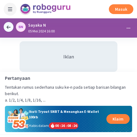
Masuk
Sayaka N
05 Mei 2024 16:00
Iklan
Pertanyaan
Tentukan rumus sederhana suku ke-n pada setiap barisan bilangan
berikut.
a. 1/2, 1/4, 1/8, 1/16, ...
Ikuti Tryout SNBT & Menangkan E-Wallet
100rb
Klaim
Habis dalam
00
:
16
:
08
:
25