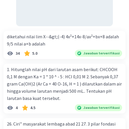
Tingkat bunga turun di mana bentuk kurva jumlah uang
beredar (penawaran uang) naik dari kiri bawah ke kanan
atas e. Tingkat bunga turun di mana bentuk kurva jumlah
uang beredar (penawaran uang) vertikal Kebijakan fiskal
kontraktif dilakukan dengan cara .... a. Menurunkan
diketahui nilai lim X--&gt;(-4) 4x²+14x-8/ax²+bx+8 adalah
pengeluaran pemerintah (G), menambah pembayaran
9/5 nilai a+b adalah
transfer (Tr) dan meningkatkan pemungutan pajak (Tx) b.
34
5.0
Jawaban terverifikasi
Menurunkan G, mengurangi Tr, dan meningkatkan Tx c.
Menurunkan G, menambah Tr, dan menurunkan Tx d.
1. Hitunglah nilai pH dari larutan asam berikut: CHCOOH
Meningkatkan G, mengurangi Tr, dan menurunkan Tx e.
0,1 M dengan Ka = 1 * 10 ^ - 5 : HCI 0,01 M 2. Sebanyak 0,37
Meningkatkan G, menambah Tr, dan menurunkan Tx Cara
gram Ca(OH)2 (Ar Ca = 40 O-16, H = 1 ) dilarutkan dalam air
yang dilakukan kebijakan tingkat diskonto oleh Bank
hingga volume larutan menjadi 500 mL.. Tentukan pH
Sentral dalam melakukan kebijakan moneter adalah .... a.
larutan basa kuat tersebut.
Mengatur jumlah pemberian kredit b. Menetapkan harga
surat-surat berharga di pasar uang c. Menetapkan giro
4
4.5
Jawaban terverifikasi
wajib minimum (reserved requirement ratio) d. Mengatur
tingkat bunga tabungan e. Mengatur tingkat bunga
26. Ciri" masyarakat lembaga abad 21 27. 3 pilar fondasi
pinjaman bank sentral kepada bank umum Perhatikan