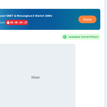
ryout SNBT & Menangkan E-Wallet 100rb
Klaim
alam
00
:
05
:
53
:
16
Jawaban terverifikasi
Iklan