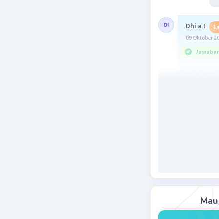
Dhila I
L
09 Oktober 2
Jawaban 
Perhatik
Mau 