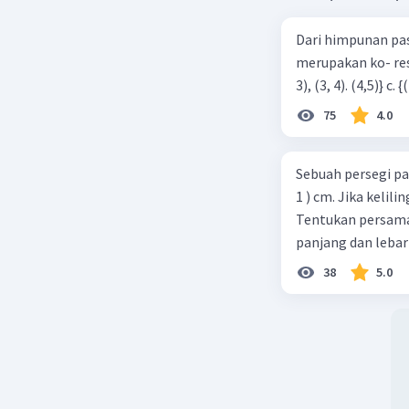
Dari himpunan pa
merupakan ko- respondensi satu-satu? a. {(1, 1), (2, 2), (3, 3), (4,4)} b. {(1, 2), (2,
75
4.0
Sebuah persegi pa
1 ) cm. Jika kelil
Tentukan persamaa
panjang dan lebar
38
5.0