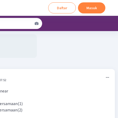
Daftar
Masuk
07:52
inear
samaan(1)
samaan(2)