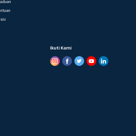
gaduan
entuan
vasi
Ikuti Kami