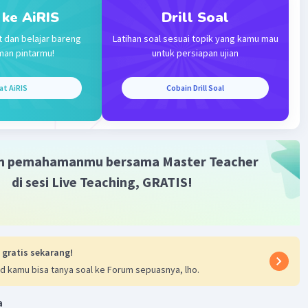
 ke AiRIS
Drill Soal
t dan belajar bareng
Latihan soal sesuai topik yang kamu mau
man pintarmu!
untuk persiapan ujian
at AiRIS
Cobain Drill Soal
·
4.5
(
2
)
Balas
ating
m pemahamanmu bersama Master Teacher
di sesi Live Teaching, GRATIS!
Iklan
 gratis sekarang!
d kamu bisa tanya soal ke Forum sepuasnya, lho.
a