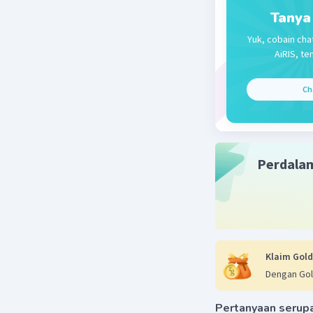
Tanya
Yuk, cobain cha
AiRIS, te
Ch
Beri R
Perdala
Klaim Gold
Dengan Gol
Pertanyaan serup