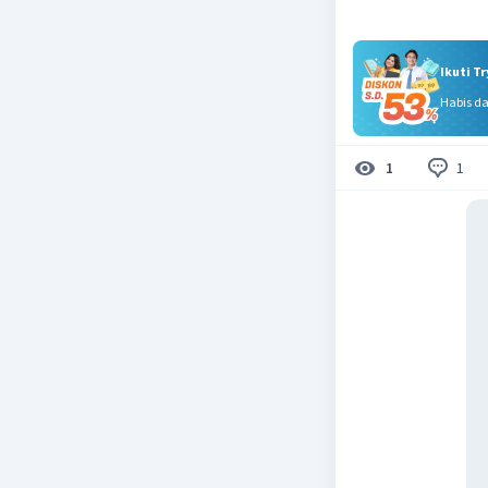
Ikuti T
Habis d
1
1