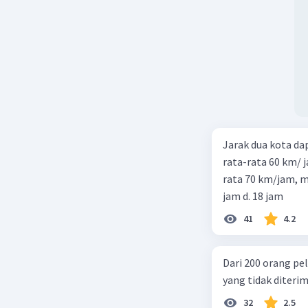
Jarak dua kota d
rata-rata 60 km/ 
rata 70 km/jam, maka waktu
jam d. 18 jam
41
4.2
Dari 200 orang pe
yang tidak diterima
32
2.5