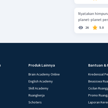
Nyatakan himpuna
planet-planet pen
26
5.0
u
Produk Lainnya
Bantuan & 
Brain Academy Online
Kredensial P
English Academy
Beasiswa Ru
Skill Academy
Cicilan Ruang
Ruangkerja
Promo Ruang
Schoters
Laporan Kere