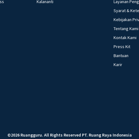
ess
Kalananti
Layanan Pen
Syarat & Ket
Kebijakan Pri
Tentang Kami
Kontak Kami
Press Kit
Bantuan
Karir
©
2026
Ruangguru
.
All Rights Reserved
PT. Ruang Raya Indonesia