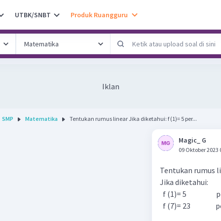
UTBK/SNBT
Produk Ruangguru
Iklan
SMP
Matematika
Tentukan rumus linear Jika diketahui: f (1)= 5 per...
Magic_ G
09 Oktober 2023 
Tentukan rumus l
Jika diketahui:
f (1)= 5 per
f (7)= 23 per