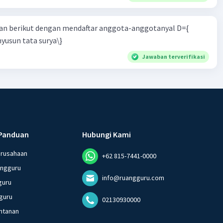
n berikut dengan mendaftar anggota-anggotanyal D={
yusun tata surya\}
Jawaban terverifikasi
Panduan
Hubungi Kami
erusahaan
+62 815-7441-0000
angguru
info@ruangguru.com
guru
guru
02130930000
ntanan