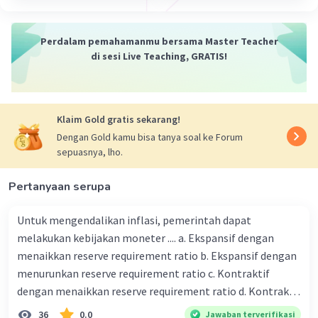
16a²) = 0 + 9a² + 16a² (x + 3a)² + (y +
4a)² = 81a²
Perdalam pemahamanmu bersama Master Teacher
di sesi Live Teaching, GRATIS!
3. Menentukan Pusat dan Jari-Jari:
Pusat lingkaran:
Klaim Gold gratis sekarang!
Koordinat x dari pusat lingkaran
Dengan Gold kamu bisa tanya soal ke Forum
adalah kebalikan dari setengah
sepuasnya, lho.
koefisien x, yaitu -(-3a) = 3a.
Koordinat y dari pusat lingkaran
Pertanyaan serupa
adalah kebalikan dari setengah
koefisien y, yaitu -(-4a) = 4a.
Untuk mengendalikan inflasi, pemerintah dapat
Pusat lingkaran terletak di titik (3a,
melakukan kebijakan moneter .... a. Ekspansif dengan
4a).
menaikkan reserve requirement ratio b. Ekspansif dengan
Jari-jari lingkaran:
menurunkan reserve requirement ratio c. Kontraktif
dengan menaikkan reserve requirement ratio d. Kontraktif
Jari-jari lingkaran sama dengan akar
dengan menurunkan reserve requirement ratio e.
36
0.0
Jawaban terverifikasi