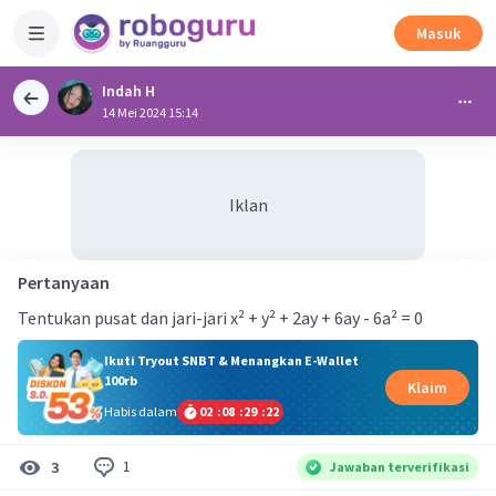
Masuk
Indah H
14 Mei 2024 15:14
Iklan
Pertanyaan
Tentukan pusat dan jari-jari x² + y² + 2ay + 6ay - 6a² = 0
Ikuti Tryout SNBT & Menangkan E-Wallet
100rb
Klaim
Habis dalam
02
:
08
:
29
:
21
1
3
Jawaban terverifikasi