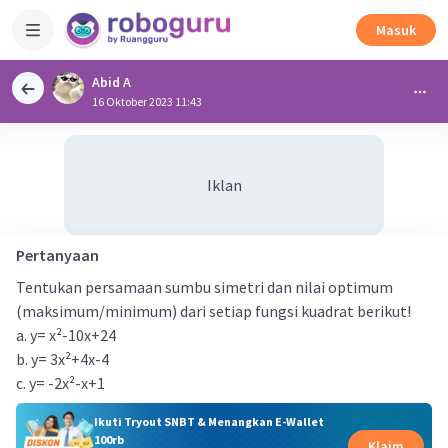
Masuk
Abid A
16 Oktober 2023 11:43
Iklan
Pertanyaan
Tentukan persamaan sumbu simetri dan nilai optimum
(maksimum/minimum) dari setiap fungsi kuadrat berikut!
a. y= x²-10x+24
b. y= 3x²+4x-4
c. y= -2x²-x+1
Ikuti Tryout SNBT & Menangkan E-Wallet
100rb
Klaim