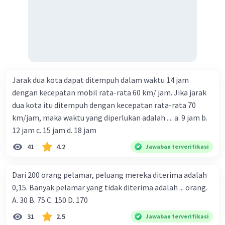
optimum (maksimum/minimum) dari setiap
fungsi kuadrat berikut adalah:
a. x = 5 dan y = -1
b. x = -2/3 dan y = -16/3
c. x = -1/4 dan y = 9/8
·
5.0
(
1
)
Balas
Beri Rating
Jarak dua kota dapat ditempuh dalam waktu 14 jam
dengan kecepatan mobil rata-rata 60 km/ jam. Jika jarak
dua kota itu ditempuh dengan kecepatan rata-rata 70
km/jam, maka waktu yang diperlukan adalah .... a. 9 jam b.
12 jam c. 15 jam d. 18 jam
41
4.2
Jawaban terverifikasi
Iklan
Dari 200 orang pelamar, peluang mereka diterima adalah
0,15. Banyak pelamar yang tidak diterima adalah ... orang.
A. 30 B. 75 C. 150 D. 170
31
2.5
Jawaban terverifikasi