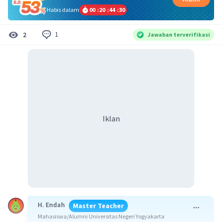
Habis dalam
00
:
20
:
44
:
30
1
2
Jawaban terverifikasi
Iklan
H. Endah
Master Teacher
Mahasiswa/Alumni Universitas Negeri Yogyakarta