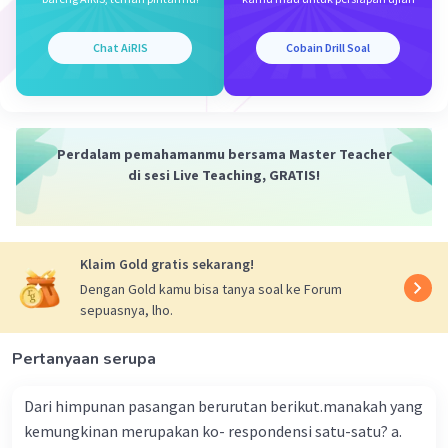
Sumbu simetri
x = -(-10)/2(1)
Chat AiRIS
Cobain Drill Soal
x = 10/2
x = 5
Nilai optimum
Perdalam pemahamanmu bersama Master Teacher
2
y = ((-10)
- 4(1)(24))/(-4(1))
di sesi Live Teaching, GRATIS!
y = (100 - 96)/(-4)
y = 4/(-4)
y = -1
Klaim Gold gratis sekarang!
b. y = 3x² + 4x - 4
Dengan Gold kamu bisa tanya soal ke Forum
Maka a = 3, b = 4, dan c = -4
sepuasnya, lho.
Sumbu simetri
x = -4/2(3)
Pertanyaan serupa
x = -4/6
x = -2/3
Dari himpunan pasangan berurutan berikut.manakah yang
kemungkinan merupakan ko- respondensi satu-satu? a.