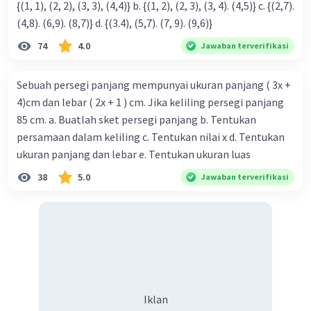
Nilai optimum
{(1, 1), (2, 2), (3, 3), (4,4)} b. {(1, 2), (2, 3), (3, 4). (4,5)} c. {(2,7).
2
y = (4
- 4(3)(-4))/(-4(3))
(4,8). (6,9). (8,7)} d. {(3.4), (5,7). (7, 9). (9,6)}
y = (16 + 48)/(-12)
74
4.0
Jawaban terverifikasi
y = 64/(-12)
y = -16/3
Sebuah persegi panjang mempunyai ukuran panjang ( 3x +
4)cm dan lebar ( 2x + 1 ) cm. Jika keliling persegi panjang
c. y = -2x² - x + 1
Maka a = -2, b = -1, dan c = 1
85 cm. a. Buatlah sket persegi panjang b. Tentukan
Sumbu simetri
persamaan dalam keliling c. Tentukan nilai x d. Tentukan
x = -(-1)/2(-2)
ukuran panjang dan lebar e. Tentukan ukuran luas
x = 1/(-4)
38
5.0
Jawaban terverifikasi
x = -1/4
Nilai optimum
2
y = ((-1)
- 4(-2)(1))/(-4(-2))
y = (1 + 8)/(8)
y = 9/8
Iklan
Jadi, persamaan sumbu simetri dan nilai