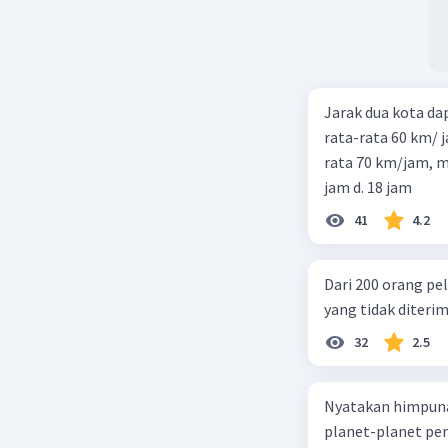
Jarak dua kota d
rata-rata 60 km/ 
rata 70 km/jam, maka waktu
jam d. 18 jam
41
4.2
Dari 200 orang pe
yang tidak diterima
32
2.5
Nyatakan himpuna
planet-planet pen