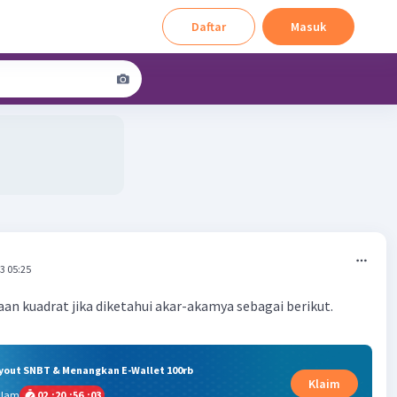
Daftar
Masuk
3 05:25
n kuadrat jika diketahui akar-akamya sebagai berikut.
ryout SNBT & Menangkan E-Wallet 100rb
Klaim
alam
02
:
20
:
56
:
03