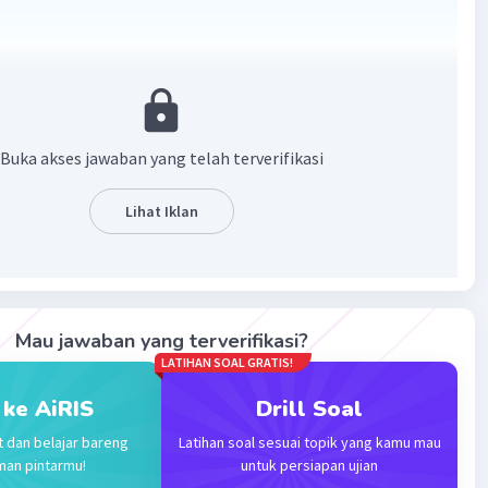
Buka akses jawaban yang telah terverifikasi
/2) —> dikali silang
 3x - 3/2
Lihat Iklan
 6/2x - 3/2
 3/2
·
0.0
(
0
)
Balas
ating
Mau jawaban yang terverifikasi?
ya S
Level 31
LATIHAN SOAL GRATIS!
sember 2023 04:14
ali pelangi
 ke AiRIS
Drill Soal
t dan belajar bareng
Latihan soal sesuai topik yang kamu mau
man pintarmu!
untuk persiapan ujian