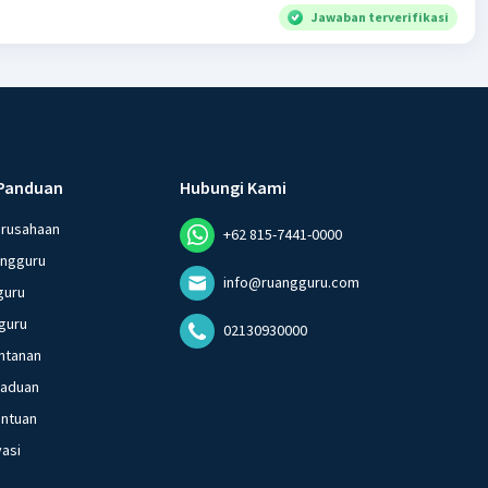
Jawaban terverifikasi
Panduan
Hubungi Kami
erusahaan
+62 815-7441-0000
angguru
info@ruangguru.com
guru
guru
02130930000
ntanan
gaduan
entuan
vasi