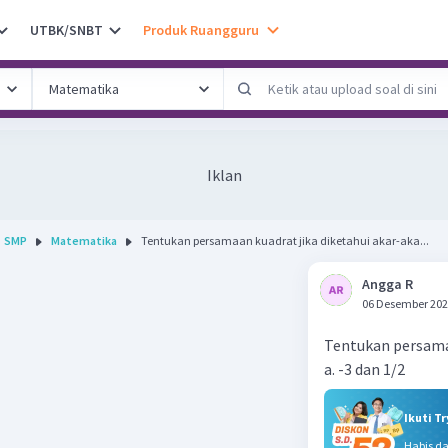
UTBK/SNBT
Produk Ruangguru
Iklan
SMP
Matematika
Tentukan persamaan kuadrat jika diketahui akar-aka...
Angga R
06 Desember 202
Tentukan persamaa
a. -3 dan 1/2
Ikuti T
Habis d