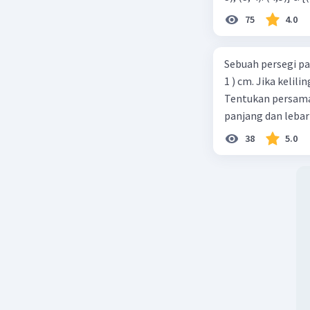
75
4.0
Sebuah persegi pa
1 ) cm. Jika kelil
Tentukan persamaa
panjang dan lebar
38
5.0