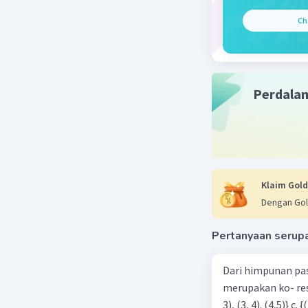
Ch
Perdala
Klaim Gold
Dengan Gol
Pertanyaan serup
Dari himpunan pa
merupakan ko- respondensi satu-satu? a. {(1, 1), (2, 2), (3, 3), (4,4)} b. {(1, 2), (2,