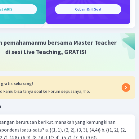
at AiRIS
Cobain Drill Soal
Iklan
m pemahamanmu bersama Master Teacher
di sesi Live Teaching, GRATIS!
 gratis sekarang!
d kamu bisa tanya soal ke Forum sepuasnya, lho.
a
sangan berurutan berikut.manakah yang kemungkinan
3), (3, 4). (4,5)} c. {(2,7). (4,8). (6,9). (8,7)} d. {(3.4), (5,7). (7, 9). (9,6)}