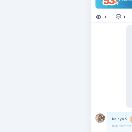
1
1
Keisya S
06 Desember 