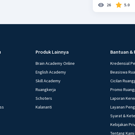
26
5.0
u
Produk Lainnya
Bantuan & 
Brain Academy Online
Kredensial P
English Academy
Beasiswa Ru
Skill Academy
Cicilan Ruang
Ruangkerja
Promo Ruang
Schoters
Laporan Kere
ess
Kalananti
Layanan Pen
Syarat & Ket
Kebijakan Pri
Tentang Kami